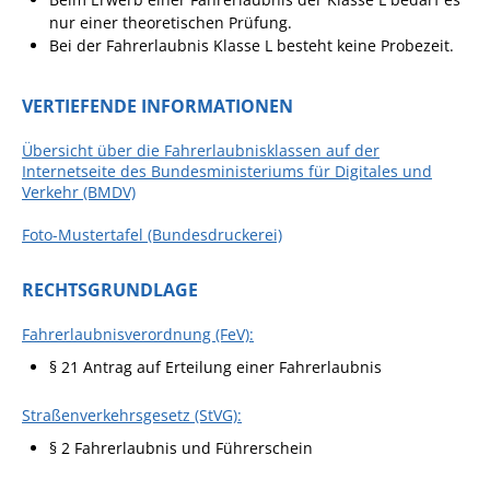
nur einer theoretischen Prüfung.
Ausschreibungen
Bei der Fahrerlaubnis Klasse L besteht keine Probezeit.
Bebauungspläne
Ortsrecht
VERTIEFENDE INFORMATIONEN
Gemeinderat
Übersicht über die Fahrerlaubnisklassen auf der
Internetseite des Bundesministeriums für Digitales und
Standesamtliche
Verkehr (BMDV)
Trauungen
Foto-Mustertafel (Bundesdruckerei)
Karriere
Onlinezugangsgesetz
RECHTSGRUNDLAGE
Fahrerlaubnisverordnung (FeV):
ERLEBEN
§ 21 Antrag auf Erteilung einer Fahrerlaubnis
Tourismus
Straßenverkehrsgesetz (StVG):
Steillagen/Weinberge
§ 2 Fahrerlaubnis und Führerschein
Natur Umwelt Klima