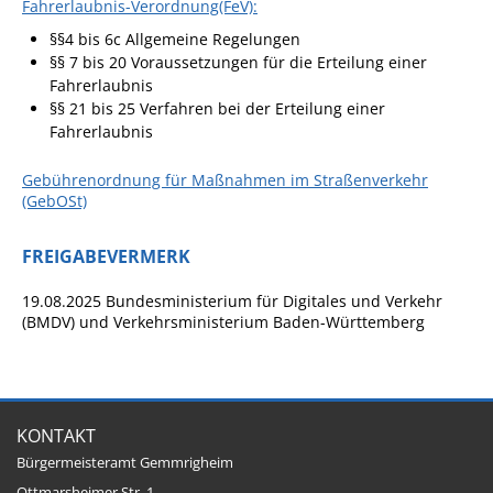
Fahrerlaubnis-Verordnung(FeV):
Pop-Up-Museum
§§4 bis 6c
Allgemeine Regelungen
Kerngeschichten
§§ 7 bis 20 Voraussetzungen für die Erteilung einer
Fahrerlaubnis
RADKultur in
§§ 21 bis 25 Verfahren bei der Erteilung einer
Gemmrigheim
Fahrerlaubnis
Angebote für Senioren
Gebührenordnung für Maßnahmen im Straßenverkehr
Kinder und Jugendliche
(GebOSt)
Partnerschaft Trigono-
FREIGABEVERMERK
Orestiada
Vereine + Kultur
19.08.2025
Bundesministerium für Digitales und Verkehr
(BMDV) und
Verkehrsministerium Baden-Württemberg
Kirchen
Geschichte
KONTAKT
MEIN GEMMRIGHEIM
Bürgermeisteramt Gemmrigheim
Ottmarsheimer Str. 1