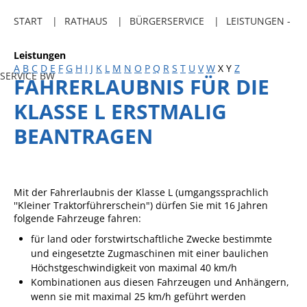
Freibadkarten
START
RATHAUS
BÜRGERSERVICE
LEISTUNGEN -
Gemeindeamtsblatt
Leistungen
Social Media
A
B
C
D
E
F
G
H
I
J
K
L
M
N
O
P
Q
R
S
T
U
V
W
X
Y
Z
SERVICE BW
FAHRERLAUBNIS FÜR DIE
Parkraumkonzept
KLASSE L ERSTMALIG
Ladeinfrastruktur
BEANTRAGEN
Einrichtungen
Kindertageseinrichtungen
Schulkindbetreuung
Mit der Fahrerlaubnis der Klasse L (umgangssprachlich
''Kleiner Traktorführerschein") dürfen Sie mit 16 Jahren
Grundschule
folgende Fahrzeuge fahren:
Mensa
für land oder forstwirtschaftliche Zwecke bestimmte
und eingesetzte Zugmaschinen mit einer baulichen
Musikschule
Höchstgeschwindigkeit von maximal 40 km/h
Kombinationen aus diesen Fahrzeugen und Anhängern,
Gemeindebücherei
wenn sie mit maximal 25 km/h geführt werden
Jugendhaus