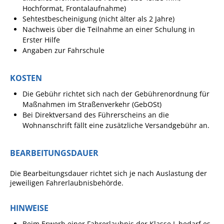
Formulare
Hochformat, Frontalaufnahme)
Sehtestbescheinigung (nicht älter als 2 Jahre)
Wissenswertes/Service
Nachweis über die Teilnahme an einer Schulung in
Mängelmeldung online
Erster Hilfe
Angaben zur Fahrschule
Winterdienst
Gutachterausschuss
KOSTEN
Organspende
Die Gebühr richtet sich nach der Gebührenordnung für
Maßnahmen im Straßenverkehr (GebOSt)
Gleichstellung
Bei Direktversand des Führerscheins an die
Selbstbestimmung
Wohnanschrift fällt eine zusätzliche Versandgebühr an.
Fachstelle
BEARBEITUNGSDAUER
Wohnungssicherung
Aushang- und Schaukästen
Die Bearbeitungsdauer richtet sich je nach Auslastung der
jeweiligen Fahrerlaubnisbehörde.
Mitarbeitende im Rathaus
Öffentliche
HINWEISE
Bekanntmachungen
Beim Erwerb einer Fahrerlaubnis der Klasse L bedarf es