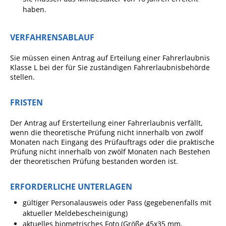
haben.
Angebote für Geflüchtete
Wirtschaft + Handel
VERFAHRENSABLAUF
RATHAUS
Sie müssen einen Antrag auf Erteilung einer Fahrerlaubnis
Klasse L bei der für Sie zuständigen Fahrerlaubnisbehörde
stellen.
Öffnungszeiten
FRISTEN
Kontakt
Online-Bürgerportal
Der Antrag auf Ersterteilung einer Fahrerlaubnis verfällt,
wenn die theoretische Prüfung nicht innerhalb von zwölf
Bürgerservice
Monaten nach Eingang des Prüfauftrags oder die praktische
Prüfung nicht innerhalb von zwölf Monaten nach Bestehen
Behördenwegweiser
der theoretischen Prüfung bestanden worden ist.
Lebenslagen
ERFORDERLICHE UNTERLAGEN
Leistungen - Service BW
gültiger Personalausweis oder Pass (gegebenenfalls mit
Neubürgerinfos
aktueller Meldebescheinigung)
aktuelles biometrisches Foto (Größe 45x35 mm,