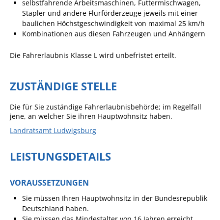
selbstfahrende Arbeitsmaschinen, Futtermischwagen,
Stapler und andere Flurförderzeuge jeweils mit einer
Sportstätten
baulichen Höchstgeschwindigkeit von maximal 25 km/h
Kombinationen aus diesen Fahrzeugen und Anhängern
Veranstaltungsgebäude
Freiwillige Feuerwehr
Die Fahrerlaubnis Klasse L wird unbefristet erteilt.
Bauhof
ZUSTÄNDIGE STELLE
Häckselplatz
Friedhof
Die für Sie zuständige Fahrerlaubnisbehörde; im Regelfall
jene, an welcher Sie ihren Hauptwohnsitz haben.
Kläranlage
Landratsamt Ludwigsburg
Kommunale
Wärmeplanung
LEISTUNGSDETAILS
Netzmonitor der NetzeBW
VORAUSSETZUNGEN
Gemmrigheimer
Infokalender
Sie müssen Ihren Hauptwohnsitz in der Bundesrepublik
Deutschland haben.
Zahlen & Fakten
Sie müssen das Mindestalter von 16 Jahren erreicht