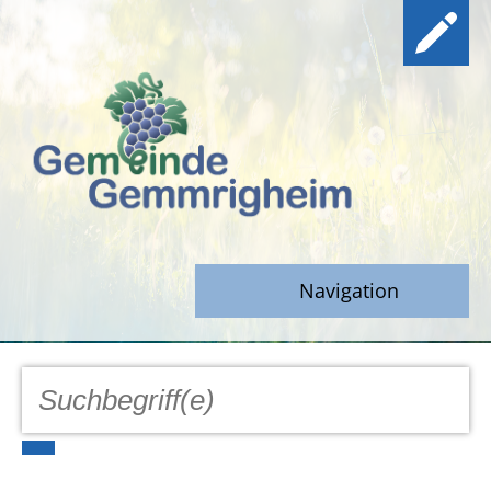
Navigation
GEMEINDE
Aktuell
Notfall/Notdienste/Krise
Hinweisgeberschutz