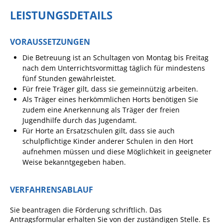
Formulare
LEISTUNGSDETAILS
Wissenswertes/Service
Mängelmeldung online
VORAUSSETZUNGEN
Winterdienst
Die Betreuung ist an Schultagen von Montag bis Freitag
nach dem Unterrichtsvormittag täglich für mindestens
Gutachterausschuss
fünf Stunden gewährleistet.
Organspende
Für freie Träger gilt, dass sie gemeinnützig arbeiten.
Als Träger eines herkömmlichen Horts benötigen Sie
Gleichstellung
zudem eine Anerkennung als Träger der freien
Jugendhilfe durch das Jugendamt.
Selbstbestimmung
Für Horte an Ersatzschulen gilt, dass sie auch
Fachstelle
schulpflichtige Kinder anderer Schulen in den Hort
aufnehmen müssen und diese Möglichkeit in geeigneter
Wohnungssicherung
Weise bekanntgegeben haben.
Aushang- und Schaukästen
Mitarbeitende im Rathaus
VERFAHRENSABLAUF
Öffentliche
Sie beantragen die Förderung schriftlich. Das
Bekanntmachungen
Antragsformular erhalten Sie von der zuständigen Stelle. Es