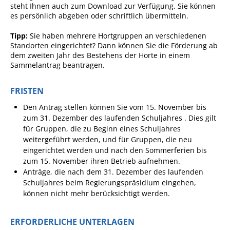
steht Ihnen auch zum Download zur Verfügung. Sie können
Ausschreibungen
es persönlich abgeben oder schriftlich übermitteln.
Bebauungspläne
Tipp:
Sie haben mehr
ere Hortgruppen an verschiedenen
Standorten eingerichtet? Dann können Sie die Förderung ab
Ortsrecht
dem zweiten Jahr des Bestehens der Horte in einem
Sammelantrag beantragen.
Gemeinderat
Standesamtliche
FRISTEN
Trauungen
Den Antrag stellen können Sie
vom 15. November bis
Karriere
zum 31. Dezember des laufenden Schuljahres . Dies gilt
für
Gruppen, die zu Beginn eines Schuljahres
Onlinezugangsgesetz
weitergeführt werden, und für Gruppen, die neu
eingerichtet werden und nach den Sommerferien bis
ERLEBEN
zum 15. November ihren Betrieb aufnehmen.
Anträge, die nach dem 31. Dezember des laufenden
Schuljahres beim Regierungspräsidium eingehen,
Tourismus
können nicht mehr berücksichtigt werden.
Steillagen/Weinberge
ERFORDERLICHE UNTERLAGEN
Natur Umwelt Klima