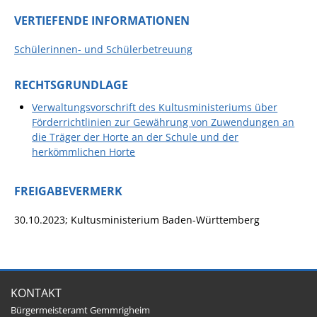
Projekt Summendes
Gemmrigheim
VERTIEFENDE INFORMATIONEN
Markungsputzete
Schülerinnen- und Schülerbetreuung
Lesepaten gesucht!
RECHTSGRUNDLAGE
Gemmrigheimer
Verwaltungsvorschrift des Kultusministeriums über
Lesewochen
Förderrichtlinien zur Gewährung von Zuwendungen an
Paten für Baum- und
die Träger der Horte an der Schule und der
Pflanzbeete
herkömmlichen Horte
Aktion „PFLÜCK MICH!“
FREIGABEVERMERK
Boulebahn
30.10.2023; Kultusministerium Baden-Württemberg
Willkommensbesuche
Krabbelgruppe
Kinderkleidermarkt
KONTAKT
Gemmrigheimer
Bürgermeisteramt Gemmrigheim
Dorfflohmarkt