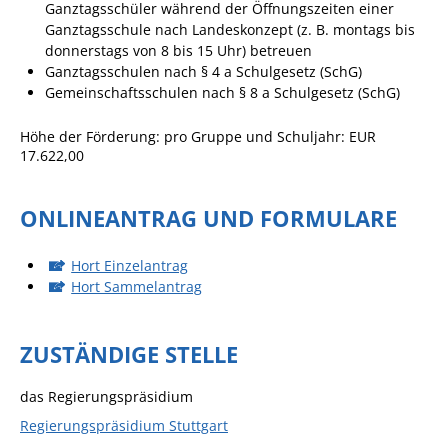
Ganztagsschüler während der Öffnungszeiten einer
Angebote für Geflüchtete
Ganztags
schule nach Landeskonzept (z. B. montags bis
donnerstags von 8 bis 15 Uhr) betreuen
Wirtschaft + Handel
Ganztagsschulen nach § 4 a Schulgesetz (
SchG)
Gemeinschaftsschulen nach § 8 a Schulgesetz (SchG)
RATHAUS
Höhe der Förderung: pro Gruppe und Schuljahr: EUR
17.622,00
Öffnungszeiten
Kontakt
ONLINEANTRAG UND FORMULARE
Online-Bürgerportal
Hort Einzelantrag
Bürgerservice
Hort Sammelantrag
Behördenwegweiser
Lebenslagen
ZUSTÄNDIGE STELLE
Leistungen - Service BW
das Regierungspräsidium
Neubürgerinfos
Regierungspräsidium Stuttgart