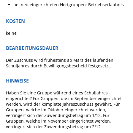
bei neu eingerichteten Hortgruppen: Betriebserlaubnis
Pop-Up-Museum
Kerngeschichten
KOSTEN
RADKultur in
Gemmrigheim
keine
Angebote für Senioren
BEARBEITUNGSDAUER
Kinder und Jugendliche
Der Zuschuss wird frühestens ab März des laufenden
Partnerschaft Trigono-
Schuljahres durch Bewilligungsbescheid festgesetzt.
Orestiada
Vereine + Kultur
HINWEISE
Kirchen
Haben Sie eine Gruppe während eines Schuljahres
eingerichtet? Für Gruppen, die im September eingerichtet
Geschichte
werden, wird der komplette Jahreszuschuss gewährt. Für
Gruppen, welche im Oktober eingerichtet werden,
verringert sich der Zuwendungsbetrag um 1/12. Für
MEIN GEMMRIGHEIM
Gruppen, welche im November eingerichtet werden,
verringert sich der Zuwendungsbetrag um 2/12.