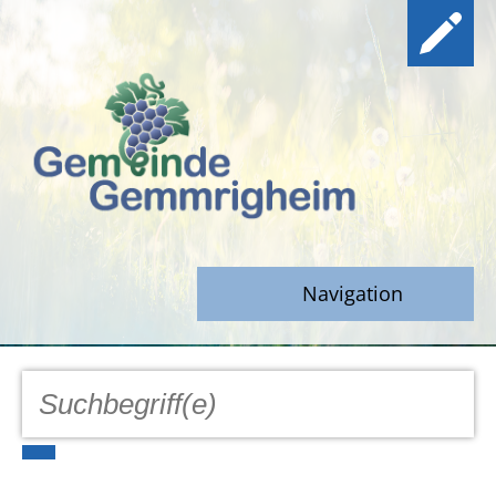
Navigation
GEMEINDE
Aktuell
Notfall/Notdienste/Krise
Hinweisgeberschutz