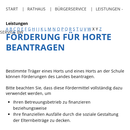
Freibadkarten
START
RATHAUS
BÜRGERSERVICE
LEISTUNGEN -
Gemeindeamtsblatt
Leistungen
Social Media
A
B
C
D
E
F
G
H
I
J
K
L
M
N
O
P
Q
R
S
T
U
V
W
X
Y
Z
SERVICE BW
FÖRDERUNG FÜR HORTE
Parkraumkonzept
BEANTRAGEN
Ladeinfrastruktur
Einrichtungen
Kindertageseinrichtungen
Bestimmte Träger eines Horts und eines Horts an der Schule
können Förderungen des Landes beantragen.
Schulkindbetreuung
Bitte beachten Sie, dass diese Fördermittel vollständig dazu
Grundschule
verwendet werden, um
Mensa
Ihren Betreuungsbetrieb zu finanzieren
beziehungsweise
Musikschule
Ihre finanziellen Ausfälle durch die soziale Gestaltung
Gemeindebücherei
der Elternbeiträge zu decken.
Jugendhaus