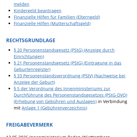
Projekt Summendes
melden
Gemmrigheim
Kindergeld beantragen
Finanzielle Hilfen für Familien (Elterngeld)
Markungsputzete
Finanzielle Hilfen (Mutterschaftsgeld)
Lesepaten gesucht!
RECHTSGRUNDLAGE
Gemmrigheimer
Lesewochen
§ 20 Personenstandsgesetz (PStG) (Anzeige durch
Einrichtungen)
Paten für Baum- und
§ 21 Personenstandsgesetz (PStG) (Eintragung in das
Pflanzbeete
Geburtenregister)
Aktion „PFLÜCK MICH!“
§ 33 Personenstandsverordnung (PStV) (Nachweise bei
Anzeige der Geburt)
Boulebahn
§ 5 der Verordnung des Innenministeriums zur
Durchführung des Personenstandsgesetzes (PStG-DVO)
Willkommensbesuche
(Erhebung von Gebühren und Auslagen)
in Verbindung
Krabbelgruppe
mit
Anlage 1 (Gebührenverzeichnis)
Kinderkleidermarkt
FREIGABEVERMERK
Gemmrigheimer
Dorfflohmarkt