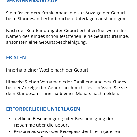
VERFAHRENSABLAUF
Angebote für Geflüchtete
Sie müssen dem Krankenhaus die zur Anzeige der Geburt
Wirtschaft + Handel
beim Standesamt erforderlichen Unterlagen aushändigen.
Nach der Beurkundung der Geburt erhalten Sie, wenn die
RATHAUS
Namen des Kindes schon feststehen, eine Geburtsurkunde,
ansonsten eine Geburtsbescheinigung.
Öffnungszeiten
FRISTEN
Kontakt
innerhalb einer Woche nach der Geburt
Online-Bürgerportal
Hinweis
:
Stehen Vornamen oder Familienname des Kindes
Bürgerservice
bei der Anzeige der Geburt noch nicht fest, müssen Sie sie
dem Standesamt innerhalb eines Monats nachmelden.
Behördenwegweiser
Lebenslagen
ERFORDERLICHE UNTERLAGEN
Leistungen - Service BW
ärztliche Bescheinigung oder Bescheinigung der
Hebamme über die Geburt
Neubürgerinfos
Personalausweis oder Reisepass der Eltern (oder ein