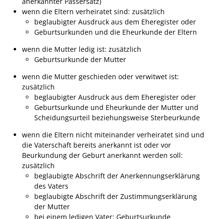
anerkannter Passersatz)
Formulare
wenn die Eltern verheiratet sind: zusätzlich
Wissenswertes/Service
beglaubigter Ausdruck aus dem Eheregister oder
Geburtsurkunden und die Eheurkunde der Eltern
Mängelmeldung online
wenn die Mutter ledig ist: zusätzlich
Winterdienst
Geburtsurkunde der Mutter
Gutachterausschuss
wenn die Mutter geschieden oder verwitwet ist:
zusätzlich
Organspende
beglaubigter Ausdruck aus dem Eheregister oder
Gleichstellung
Geburtsurkunde und Eheurkunde der Mutter und
Scheidungsurteil beziehungsweise Sterbeurkunde
Selbstbestimmung
wenn die Eltern nicht miteinander verheiratet sind und
Fachstelle
die Vaterschaft bereits anerkannt ist oder vor
Wohnungssicherung
Beurkundung der Geburt anerkannt werden soll:
zusätzlich
Aushang- und Schaukästen
beglaubigte Abschrift der Anerkennungserklärung
Mitarbeitende im Rathaus
des Vaters
beglaubigte Abschrift der Zustimmungserklärung
Öffentliche
der Mutter
Bekanntmachungen
bei einem ledigen Vater: Geburtsurkunde