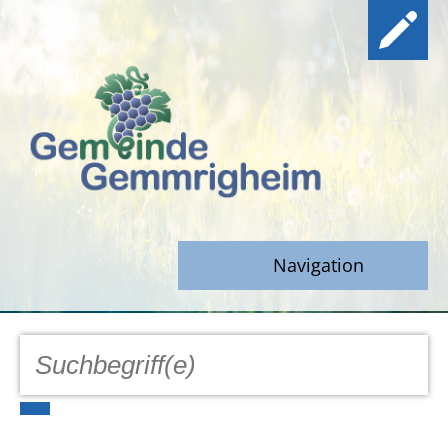
Navigation
GEMEINDE
Aktuell
Notfall/Notdienste/Krise
Hinweisgeberschutz