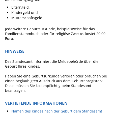
Pop-Up-Museum
Elterngeld,
Kerngeschichten
Kindergeld und
Mutterschaftsgeld.
RADKultur in
Gemmrigheim
Jede weitere Geburtsurkunde, beispielsweise für das
Familienstammbuch oder für religiöse Zwecke, kostet 20,00
Angebote für Senioren
Euro.
Kinder und Jugendliche
HINWEISE
Partnerschaft Trigono-
Orestiada
Das Standesamt informiert die Meldebehörde über die
Geburt Ihres Kindes.
Vereine + Kultur
Haben Sie eine Geburtsurkunde verloren oder brauchen Sie
Kirchen
einen beglaubigten Ausdruck aus dem Geburtenregister?
Geschichte
Diese müssen Sie kostenpflichtig beim Standesamt
beantragen.
MEIN GEMMRIGHEIM
VERTIEFENDE INFORMATIONEN
Namen des Kindes nach der Geburt dem Standesamt