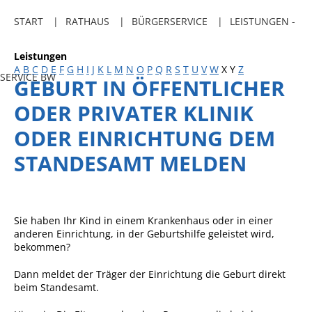
Freibadkarten
START
RATHAUS
BÜRGERSERVICE
LEISTUNGEN -
Gemeindeamtsblatt
Leistungen
Social Media
A
B
C
D
E
F
G
H
I
J
K
L
M
N
O
P
Q
R
S
T
U
V
W
X
Y
Z
SERVICE BW
GEBURT IN ÖFFENTLICHER
Parkraumkonzept
ODER PRIVATER KLINIK
Ladeinfrastruktur
ODER EINRICHTUNG DEM
Einrichtungen
STANDESAMT MELDEN
Kindertageseinrichtungen
Schulkindbetreuung
Grundschule
Sie haben Ihr Kind in einem Krankenhaus oder in einer
anderen Einrichtung, in der Geburtshilfe geleistet wird,
Mensa
bekommen?
Musikschule
Dann meldet der Träger der Einrichtung die Geburt direkt
beim Standesamt.
Gemeindebücherei
Jugendhaus