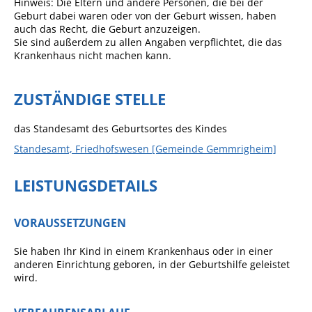
Hinweis: Die Eltern und andere Personen, die bei der
Geburt dabei waren oder von der Geburt wissen, haben
Sportstätten
auch das Recht, die Geburt anzuzeigen.
Sie sind außerdem zu allen Angaben verpflichtet, die das
Veranstaltungsgebäude
Krankenhaus nicht machen kann.
Freiwillige Feuerwehr
ZUSTÄNDIGE STELLE
Bauhof
Häckselplatz
das Standesamt des Geburtsortes des Kindes
Friedhof
Standesamt, Friedhofswesen [Gemeinde Gemmrigheim]
Kläranlage
LEISTUNGSDETAILS
Kommunale
Wärmeplanung
VORAUSSETZUNGEN
Netzmonitor der NetzeBW
Sie haben Ihr Kind in einem Krankenhaus oder in einer
Gemmrigheimer
anderen Einrichtung geboren, in der Geburtshilfe geleistet
wird.
Infokalender
Zahlen & Fakten