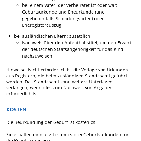
bei einem Vater, der verheiratet ist oder war:
Ausschreibungen
Geburtsurkunde und Eheurkunde (und
gegebenenfalls Scheidungsurteil) oder
Bebauungspläne
Eheregisterauszug
Ortsrecht
bei ausländischen Eltern: zusätzlich
Gemeinderat
Nachweis über den Aufenthaltstitel, um den Erwerb
der deutschen Staatsangehörigkeit für das Kind
Standesamtliche
nachzuweisen
Trauungen
Hinweise: Nicht erforderlich ist die Vorlage von Urkunden
Karriere
aus Registern, die beim zuständigen Standesamt geführt
Onlinezugangsgesetz
werden. Das Standesamt kann weitere Unterlagen
verlangen, wenn dies zum Nachweis von Angaben
erforderlich ist.
ERLEBEN
KOSTEN
Tourismus
Die Beurkundung der Geburt ist kostenlos.
Steillagen/Weinberge
Sie erhalten einmalig kostenlos drei Geburtsurkunden für
Natur Umwelt Klima
die Beantragung von