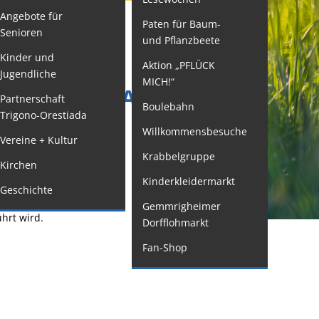
Angebote für
Paten für Baum-
ormulare
Senioren
und Pflanzbeete
issenswertes/Service
Kinder und
Aktion „PFLÜCK
Jugendliche
ängelmeldung
MICH!“
GRUNDBUCHAUSDRUCK
nline
Partnerschaft
Boulebahn
Trigono-Orestiada
interdienst
Willkommensbesuche
Vereine + Kultur
utachterausschuss
Krabbelgruppe
Kirchen
rganspende
raus erhalten:
Kinderkleidermarkt
Geschichte
leichstellung
ird,
Gemmrigheimer
elbstbestimmung
hrt wird.
Dorfflohmarkt
achstelle
Fan-Shop
ohnungssicherung
ushang- und
chaukästen