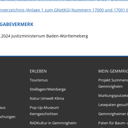
enverzeichnis (Anlage 1 zum GNotKG) Nummern 17000 und 17001 
IGABEVERMERK
.2024
Justizministerium Baden-Württemeberg
ERLEBEN
MEIN GEMMRI
Tourismus
Projekt Summen
Gemmrigheim
Steillagen/Weinberge
Markungsputzet
Natur Umwelt Klima
Lesepaten gesuch
aus
Pop-Up-Museum
Kerngeschichten
Gemmrigheimer 
achungen
RADKultur in Gemmrigheim
Paten für Baum-