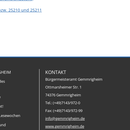
bzw. 25210 und 25211
KONTAKT
GHEIM
Bürgermeisteramt Gemmrigheim
des
Ottmarsheimer Str. 1
74376 Gemmrigheim
e
Tel.: (+49)7143/972-0
t!
Fax: (+49)7143/972-99
Lesewochen
info@gemmrigheim.de
 und
www.gemmrigheim.de