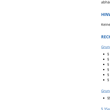
abhän
HIN
Keine
REC
Grun
§
§
§
§
§
§
Grun
§
§ 35a