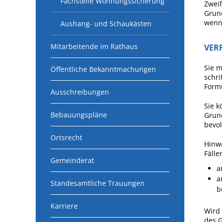
Fachstelle Wohnungssicherung
Zweif
Grund
wenn 
Aushang- und Schaukästen
Mitarbeitende im Rathaus
VER
Sie 
Öffentliche Bekanntmachungen
schri
Formu
Ausschreibungen
Sie k
Bebauungspläne
Grund
bevol
Ortsrecht
Hinwe
Fälle
Gemeinderat
a
a
Standesamtliche Trauungen
b
Karriere
Wird
des 