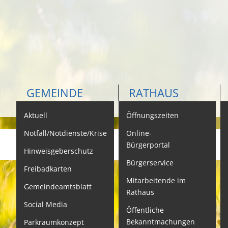
GEMEINDE
RATHAUS
Aktuell
Öffnungszeiten
K
Notfall/Notdienste/Krise
Online-
Bürgerportal
Hinweisgeberschutz
Bürgerservice
B
Freibadkarten
Mitarbeitende im
L
Gemeindeamtsblatt
Rathaus
L
Social Media
Öffentliche
S
Bekanntmachungen
Parkraumkonzept
N