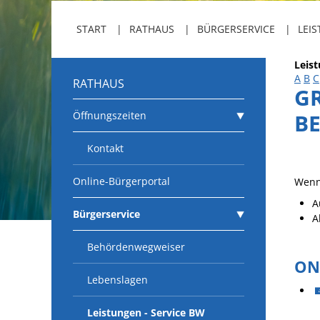
START
RATHAUS
BÜRGERSERVICE
LEIS
Leis
A
B
C
RATHAUS
G
Öffnungszeiten
B
Kontakt
Online-Bürgerportal
Wenn
A
Bürgerservice
A
Behördenwegweiser
ON
Lebenslagen
Leistungen - Service BW