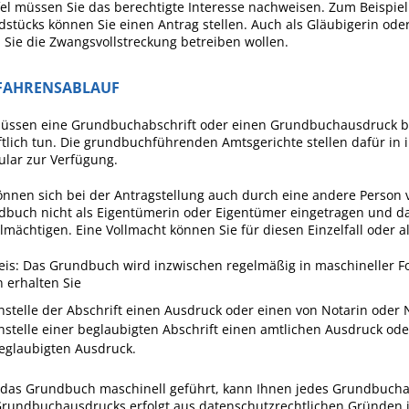
el müssen Sie das berechtigte Interesse nachweisen. Zum Beispie
stücks können Sie einen Antrag stellen. Auch als Gläubigerin ode
Sie die Zwangsvollstreckung betreiben wollen.
FAHRENSABLAUF
müssen eine Grundbuchabschrift oder einen Grundbuchausdruck be
ftlich tun. Die grundbuchführenden Amtsgerichte stellen dafür in i
lar zur Verfügung.
önnen sich bei der Antragstellung auch durch eine andere Person 
buch nicht als Eigentümerin oder Eigentümer eingetragen und dam
lmächtigen. Eine Vollmacht können Sie für diesen Einzelfall oder a
is:
Das Grundbuch wird inzwischen regelmäßig in maschineller For
n erhalten Sie
nstelle der Abschrift einen Ausdruck oder einen von Notarin oder N
nstelle einer beglaubigten Abschrift einen amtlichen Ausdruck ode
eglaubigten Ausdruck.
 das Grundbuch maschinell geführt, kann Ihnen jedes Grundbucha
Grundbuchausdrucks erfolgt aus datenschutzrechtlichen Gründen i