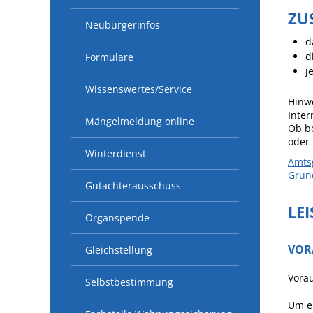
ZU
Neubürgerinfos
d
d
Formulare
j
Wissenswertes/Service
Hinw
Inter
Mängelmeldung online
Ob be
oder
Winterdienst
Amts
Grun
Gutachterausschuss
LE
Organspende
VOR
Gleichstellung
Vorau
Selbstbestimmung
Um ei