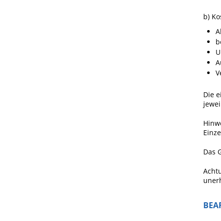
b) Ko
A
b
U
A
V
Die 
jewe
Hinwe
Einze
Das G
Achtu
uner
BEA