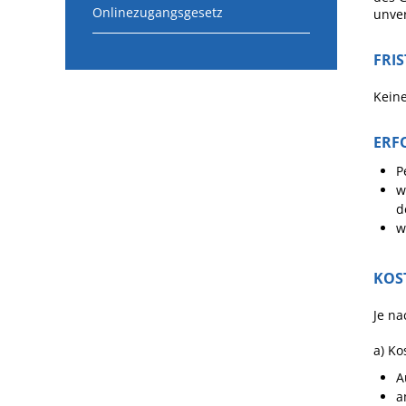
Onlinezugangsgesetz
unver
FRI
Keine
ERF
P
w
d
w
KOS
Je na
a) K
A
a