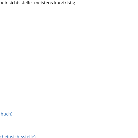
nsichtsstelle, meistens kurzfristig
dbuch)
cheinsichtsstelle)