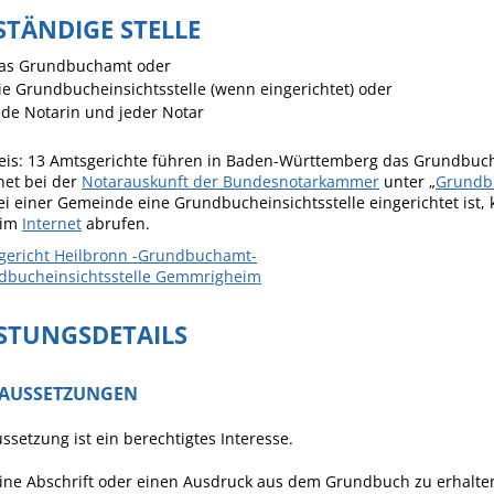
Häckselplatz
STÄNDIGE STELLE
Friedhof
as Grundbuchamt oder
ie Grundbucheinsichtsstelle (wenn eingerichtet) oder
Kläranlage
ede Notarin und jeder Notar
eis: 13 Amtsgerichte führen in Baden-Württemberg das Grundbuch
net bei der
Notarauskunft der Bundesnotarkammer
unter „
Grundb
i einer Gemeinde eine Grundbucheinsichtsstelle eingerichtet ist
 im
Internet
abrufen.
gericht Heilbronn -Grundbuchamt-
dbucheinsichtsstelle Gemmrigheim
ISTUNGSDETAILS
AUSSETZUNGEN
ssetzung ist ein berechtigtes Interesse.
ne Abschrift oder einen Ausdruck aus dem Grundbuch zu erhalten