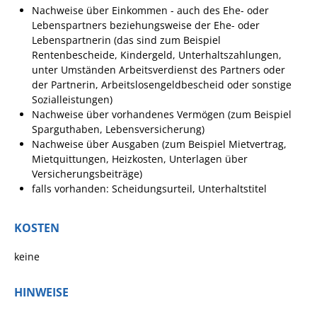
Nachweise über Einkommen - auch des Ehe- oder
Pop-Up-Museum
Lebenspartners beziehungsweise der Ehe- oder
Kerngeschichten
Lebenspartnerin (das sind zum Beispiel
Rentenbescheide, Kindergeld, Unterhaltszahlungen,
RADKultur in
unter Umständen Arbeitsverdienst des Partners oder
Gemmrigheim
der Partnerin, Arbeitslosengeldbescheid oder sonstige
Sozialleistungen)
Angebote für Senioren
Nachweise über vorhandenes Vermögen (zum Beispiel
Kinder und Jugendliche
Sparguthaben, Lebensversicherung)
Nachweise über Ausgaben (zum Beispiel Mietvertrag,
Partnerschaft Trigono-
Mietquittungen, Heizkosten, Unterlagen über
Orestiada
Versicherungsbeiträge)
falls vorhanden: Scheidungsurteil, Unterhaltstitel
Vereine + Kultur
Kirchen
KOSTEN
Geschichte
keine
MEIN GEMMRIGHEIM
HINWEISE