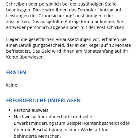
Schreiben oder persönlich bei der zuständigen Stelle
Ausschreibungen
beantragen.
Diese wird Ihnen das Formular "Antrag auf
Leistungen der Grundsicherung" aushändigen oder
Bebauungspläne
zuschicken. Das ausgefüllte Antragsformular können Sie
entweder persönlich abgeben oder mit der Post schicken.
Ortsrecht
Liegen die gesetzlichen Voraussetzungen vor, erhalten Sie
Gemeinderat
einen Bewilligungsbescheid, der in der Regel auf 12 Monate
Standesamtliche
befristet ist. Das Geld wird Ihnen am Monatsanfang auf Ihr
Konto überwiesen.
Trauungen
Karriere
FRISTEN
Onlinezugangsgesetz
keine
ERLEBEN
ERFORDERLICHE UNTERLAGEN
Personalausweis
Tourismus
Nachweise über dauerhafte und volle
Erwerbsminderung (zum Beispiel Rentenbescheid) oder
Steillagen/Weinberge
über die Beschäftigung in einer Werkstatt für
Natur Umwelt Klima
behinderte Menschen.