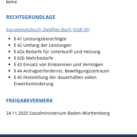
Projekt Summendes
keine
Gemmrigheim
RECHTSGRUNDLAGE
Markungsputzete
Lesepaten gesucht!
Sozialgesetzbuch Zwölftes Buch (SGB XII)
§ 41
Leistungsberechtigte
Gemmrigheimer
§ 42 Umfang der Leistungen
Lesewochen
§ 42a Bedarfe für Unterkunft und Heizung
Paten für Baum- und
§ 42b Mehrbedarfe
§ 43 Einsatz von Einkommen und Vermögen
Pflanzbeete
§ 44 Antragserfordernis, Bewilligungszeitraum
Aktion „PFLÜCK MICH!“
§ 45 Feststellung der dauerhaften vollen
Erwerbsminderung
Boulebahn
Willkommensbesuche
FREIGABEVERMERK
Krabbelgruppe
24.11.2025 Sozialministerium Baden-Württemberg
Kinderkleidermarkt
Gemmrigheimer
Dorfflohmarkt