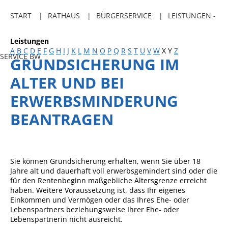
Freibadkarten
START
RATHAUS
BÜRGERSERVICE
LEISTUNGEN -
Gemeindeamtsblatt
Leistungen
Social Media
A
B
C
D
E
F
G
H
I
J
K
L
M
N
O
P
Q
R
S
T
U
V
W
X
Y
Z
SERVICE BW
GRUNDSICHERUNG IM
Parkraumkonzept
ALTER UND BEI
Ladeinfrastruktur
ERWERBSMINDERUNG
Einrichtungen
BEANTRAGEN
Kindertageseinrichtungen
Schulkindbetreuung
Grundschule
Sie können Grundsicherung erhalten, wenn Sie über 18
Jahre alt und dauerhaft voll erwerbsgemindert sind oder die
Mensa
für den Rentenbeginn maßgebliche Altersgrenze erreicht
haben. Weitere Voraussetzung ist, dass Ihr eigenes
Musikschule
Einkommen und Vermögen oder das Ihres Ehe- oder
Lebenspartners beziehungsweise Ihrer Ehe- oder
Gemeindebücherei
Lebenspartnerin nicht ausreicht.
Jugendhaus