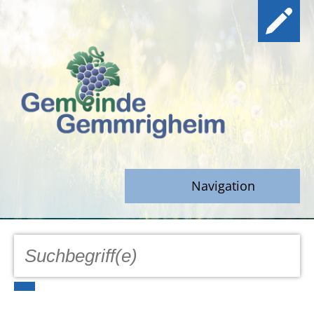
Navigation
GEMEINDE
Aktuell
Notfall/Notdienste/Krise
Hinweisgeberschutz