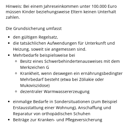
Hinweis: Bei einem Jahreseinkommen unter 100.000 Euro
Sportstätten
müssen Kinder beziehungsweise Eltern keinen Unterhalt
zahlen.
Veranstaltungsgebäude
Die Grundsicherung umfasst
Freiwillige Feuerwehr
den gültigen Regelsatz,
Bauhof
die tatsächlichen Aufwendungen für Unterkunft und
Heizung, soweit sie angemessen sind.
Häckselplatz
Mehrbedarfe beispielsweise bei
Friedhof
Besitz eines Schwerbehindertenausweises mit dem
Merkzeichen G
Kläranlage
Krankheit, wenn deswegen ein ernährungsbedingter
Mehrbedarf besteht (etwa bei Zöliakie oder
Kommunale
Mukoviszidose)
Wärmeplanung
dezentraler Warmwassererzeugung
Netzmonitor der NetzeBW
einmalige Bedarfe in Sondersituationen (zum Beispiel
Erstausstattung einer Wohnung), Anschaffung und
Gemmrigheimer
Reparatur von orthopädischen Schuhen
Infokalender
Beiträge zur Kranken- und Pflegeversicherung
Zahlen & Fakten