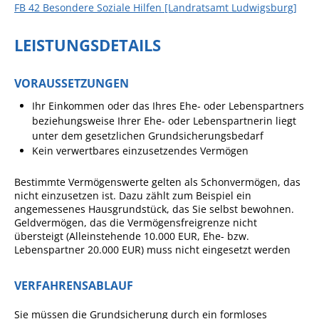
Formulare
FB 42 Besondere Soziale Hilfen [Landratsamt Ludwigsburg]
Wissenswertes/Service
LEISTUNGSDETAILS
Mängelmeldung online
Winterdienst
VORAUSSETZUNGEN
Gutachterausschuss
Ihr Einkommen oder das Ihres Ehe- oder Lebenspartners
beziehungsweise Ihrer Ehe- oder Lebenspartnerin liegt
Organspende
unter dem gesetzlichen Grundsicherungsbedarf
Kein verwertbares einzusetzendes Vermögen
Gleichstellung
Selbstbestimmung
Bestimmte Vermögenswerte gelten als Schonvermögen, das
nicht einzusetzen ist.
Dazu zählt zum Beispiel ein
Fachstelle
angemessenes Hausgrundstück
, das Sie selbst bewohnen.
Wohnungssicherung
Geldvermögen, das die Vermögensfreigrenze nicht
übersteigt (Alleinstehende 10.000 EUR, Ehe- bzw.
Aushang- und Schaukästen
Lebenspartner 20.000 EUR) muss nicht eingesetzt werden
Mitarbeitende im Rathaus
VERFAHRENSABLAUF
Öffentliche
Bekanntmachungen
Sie müssen die Grundsicherung durch ein formloses