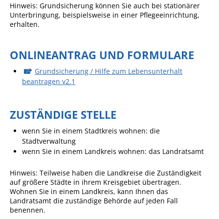
Hinweis: Grundsicherung können Sie auch bei stationärer
Angebote für Geflüchtete
Unterbringung, beispielsweise in einer Pflegeeinrichtung,
erhalten.
Wirtschaft + Handel
ONLINEANTRAG UND FORMULARE
RATHAUS
Grundsicherung / Hilfe zum Lebensunterhalt
beantragen v2.1
Öffnungszeiten
Kontakt
ZUSTÄNDIGE STELLE
Online-Bürgerportal
wenn Sie in einem Stadtkreis wohnen: die
Bürgerservice
Stadtverwaltung
wenn Sie in einem Landkreis wohnen: das Landratsamt
Behördenwegweiser
Lebenslagen
Hinweis: Teilweise haben die Landkreise die Zuständigkeit
auf größere Städte in ihrem Kreisgebiet übertragen.
Leistungen - Service BW
Wohnen Sie in einem Landkreis, kann Ihnen das
Landratsamt die zuständige Behörde auf jeden Fall
Neubürgerinfos
benennen.