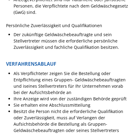
Personen, die Verpflichtete nach dem Geldwäschegesetz
Ausschreibungen
(GwG) sind.
Bebauungspläne
Persönliche Zuverlässigkeit und Qualifikationen
Ortsrecht
Der zukünftige Geldwäschebeauftragte und sein
Gemeinderat
Stellvertreter müssen die erforderliche persönliche
Zuverlässigkeit und fachliche Qualifikation besitzen.
Standesamtliche
Trauungen
VERFAHRENSABLAUF
Karriere
Als Verpflichteter zeigen Sie die Bestellung oder
Onlinezugangsgesetz
Entpflichtung eines Gruppen- Geldwäschebeauftragten
und iseines Stellvertreters für Ihr Unternehmen vorab
bei der Aufsichtsbehörde an
ERLEBEN
Ihre Anzeige wird von der zuständigen Behörde geprüft
Sie erhalten eine Abschlussmitteilung
Tourismus
Besitzt die Person nicht die erforderliche Qualifikation
oder Zuverlässigkeit, muss auf Verlangen der
Steillagen/Weinberge
Aufsichtsbehörde die Bestellung als Gruppen-
Geldwäschebeauftragten oder seines Stellvertreters
Natur Umwelt Klima