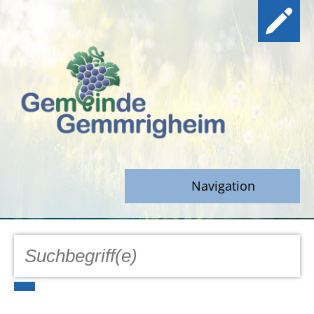
Navigation
GEMEINDE
Aktuell
Notfall/Notdienste/Krise
Hinweisgeberschutz