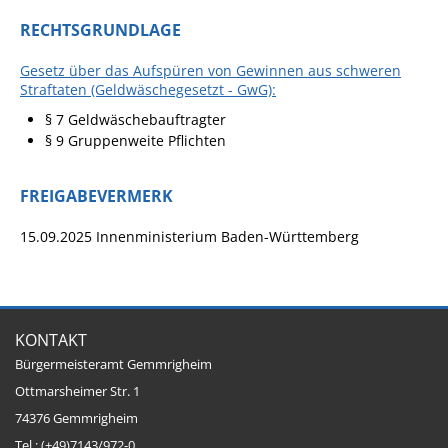
RECHTSGRUNDLAGE
Gesetz über das Aufspüren von Gewinnen aus schweren
Straftaten (Geldwäschegesetzt - GwG):
§ 7 Geldwäschebauftragter
§ 9 Gruppenweite Pflichten
FREIGABEVERMERK
15.09.2025 Innenministerium Baden-Württemberg
KONTAKT
Bürgermeisteramt Gemmrigheim
Ottmarsheimer Str. 1
74376 Gemmrigheim
Tel.: (+49)7143/972-0