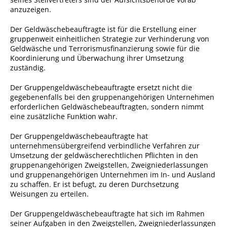
anzuzeigen.
Sportstätten
Der Geldwäschebeauftragte ist für die Erstellung einer
Veranstaltungsgebäude
gruppenweit einheitlichen Strategie zur Verhinderung von
Geldwäsche und Terrorismusfinanzierung sowie für die
Freiwillige Feuerwehr
Koordinierung und Überwachung ihrer Umsetzung
zuständig.
Bauhof
Der Gruppengeldwäschebeauftragte ersetzt nicht die
Häckselplatz
gegebenenfalls bei den gruppenangehörigen Unternehmen
Friedhof
erforderlichen Geldwäschebeauftragten, sondern nimmt
eine zusätzliche Funktion wahr.
Kläranlage
Der Gruppengeldwäschebeauftragte hat
Kommunale
unternehmensübergreifend verbindliche Verfahren zur
Wärmeplanung
Umsetzung der geldwäscherechtlichen Pflichten in den
gruppenangehörigen Zweigstellen, Zweigniederlassungen
Netzmonitor der NetzeBW
und gruppenangehörigen Unternehmen im In- und Ausland
zu schaffen. Er ist befugt, zu deren Durchsetzung
Gemmrigheimer
Weisungen zu erteilen.
Infokalender
Der Gruppengeldwäschebeauftragte hat sich im Rahmen
Zahlen & Fakten
seiner Aufgaben in den Zweigstellen, Zweigniederlassungen