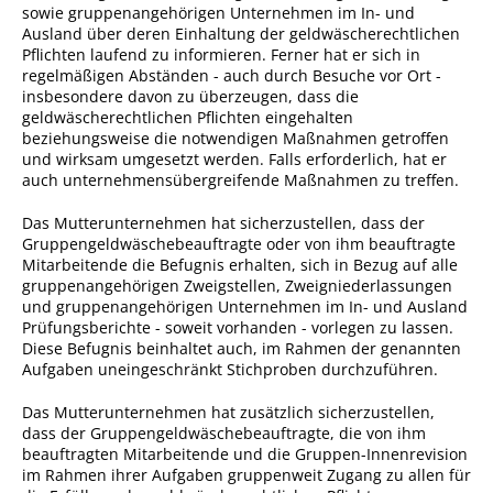
sowie gruppenangehörigen Unternehmen im In- und
Angebote für Geflüchtete
Ausland über deren Einhaltung der geldwäscherechtlichen
Pflichten laufend zu informieren. Ferner hat er sich in
Wirtschaft + Handel
regelmäßigen Abständen - auch durch Besuche vor Ort -
insbesondere davon zu überzeugen, dass die
geldwäscherechtlichen Pflichten eingehalten
RATHAUS
beziehungsweise die notwendigen Maßnahmen getroffen
und wirksam umgesetzt werden. Falls erforderlich, hat er
auch unternehmensübergreifende Maßnahmen zu treffen.
Öffnungszeiten
Das Mutterunternehmen hat sicherzustellen, dass der
Kontakt
Gruppengeldwäschebeauftragte oder von ihm beauftragte
Mitarbeitende die Befugnis erhalten, sich in Bezug auf alle
Online-Bürgerportal
gruppenangehörigen Zweigstellen, Zweigniederlassungen
Bürgerservice
und gruppenangehörigen Unternehmen im In- und Ausland
Prüfungsberichte - soweit vorhanden - vorlegen zu lassen.
Behördenwegweiser
Diese Befugnis beinhaltet auch, im Rahmen der genannten
Aufgaben uneingeschränkt Stichproben durchzuführen.
Lebenslagen
Das Mutterunternehmen hat zusätzlich sicherzustellen,
Leistungen - Service BW
dass der Gruppengeldwäschebeauftragte, die von ihm
beauftragten Mitarbeitende und die Gruppen-Innenrevision
Neubürgerinfos
im Rahmen ihrer Aufgaben gruppenweit Zugang zu allen für