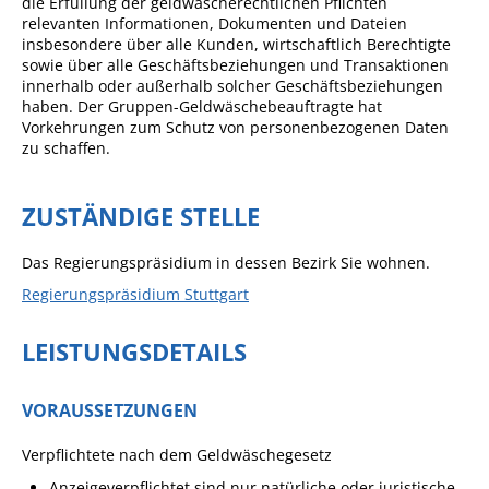
die Erfüllung der geldwäscherechtlichen Pflichten
Formulare
relevanten Informationen, Dokumenten und Dateien
Wissenswertes/Service
insbesondere über alle Kunden, wirtschaftlich Berechtigte
sowie über alle Geschäftsbeziehungen und Transaktionen
Mängelmeldung online
innerhalb oder außerhalb solcher Geschäftsbeziehungen
haben. Der Gruppen-Geldwäschebeauftragte hat
Winterdienst
Vorkehrungen zum Schutz von personenbezogenen Daten
zu schaffen.
Gutachterausschuss
Organspende
ZUSTÄNDIGE STELLE
Gleichstellung
Das Regierungspräsidium in dessen Bezirk Sie wohnen.
Selbstbestimmung
Regierungspräsidium Stuttgart
Fachstelle
Wohnungssicherung
LEISTUNGSDETAILS
Aushang- und Schaukästen
VORAUSSETZUNGEN
Mitarbeitende im Rathaus
Öffentliche
Verpflichtete nach dem Geldwäschegesetz
Bekanntmachungen
Anzeigeverpflichtet sind nur natürliche oder juristische