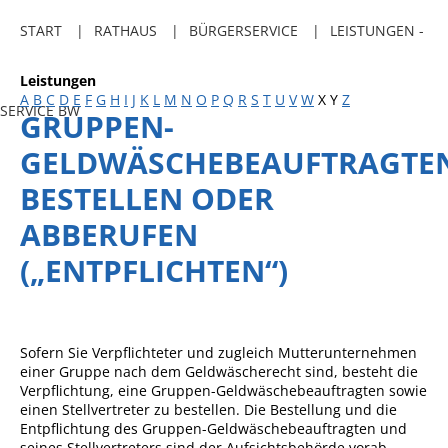
Freibadkarten
START
RATHAUS
BÜRGERSERVICE
LEISTUNGEN -
Gemeindeamtsblatt
Leistungen
Social Media
A
B
C
D
E
F
G
H
I
J
K
L
M
N
O
P
Q
R
S
T
U
V
W
X
Y
Z
SERVICE BW
GRUPPEN-
Parkraumkonzept
GELDWÄSCHEBEAUFTRAGTE
Ladeinfrastruktur
BESTELLEN ODER
Einrichtungen
ABBERUFEN
Kindertageseinrichtungen
(„ENTPFLICHTEN“)
Schulkindbetreuung
Grundschule
Mensa
Sofern Sie Verpflichteter und zugleich Mutterunternehmen
einer Gruppe nach dem Geldwäscherecht sind, besteht die
Musikschule
Verpflichtung, eine Gruppen-Geldwäschebeauftragten sowie
einen Stellvertreter zu bestellen. Die Bestellung und die
Gemeindebücherei
Entpflichtung des Gruppen-Geldwäschebeauftragten und
seines Stellvertreters sind der Aufsichtsbehörde vorab
Jugendhaus