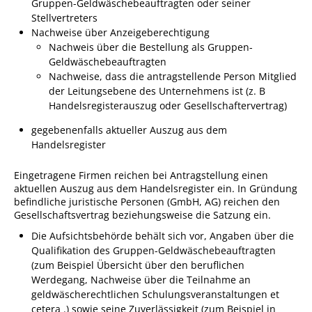
Projekt Summendes
Gruppen-Geldwäschebeauftragten oder seiner
Stellvertreters
Gemmrigheim
Nachweise über Anzeigeberechtigung
Markungsputzete
Nachweis über die Bestellung als Gruppen-
Geldwäschebeauftragten
Lesepaten gesucht!
Nachweise, dass die antragstellende Person Mitglied
der Leitungsebene des Unternehmens ist (z. B
Gemmrigheimer
Handelsregisterauszug oder Gesellschaftervertrag)
Lesewochen
gegebenenfalls aktueller Auszug aus dem
Paten für Baum- und
Handelsregister
Pflanzbeete
Aktion „PFLÜCK MICH!“
Eingetragene Firmen reichen bei Antragstellung einen
aktuellen Auszug aus dem Handelsregister ein. In Gründung
Boulebahn
befindliche juristische Personen (GmbH, AG) reichen den
Gesellschaftsvertrag beziehungsweise die Satzung ein.
Willkommensbesuche
Die Aufsichtsbehörde behält sich vor, Angaben über die
Krabbelgruppe
Qualifikation des Gruppen-Geldwäschebeauftragten
(zum Beispiel Übersicht über den beruflichen
Kinderkleidermarkt
Werdegang, Nachweise über die Teilnahme an
Gemmrigheimer
geldwäscherechtlichen Schulungsveranstaltungen et
cetera .) sowie seine Zuverlässigkeit (zum Beispiel in
Dorfflohmarkt