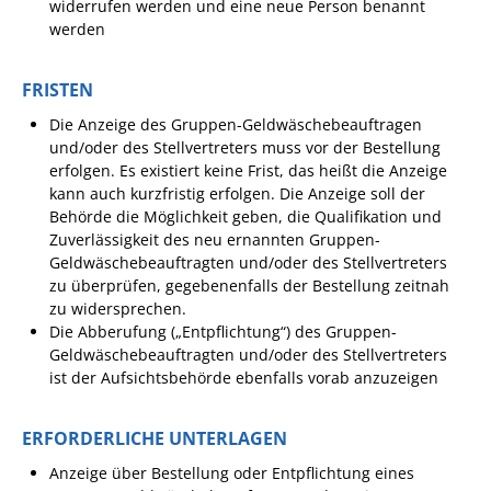
widerrufen werden und eine neue Person benannt
Pop-Up-Museum
werden
Kerngeschichten
FRISTEN
RADKultur in
Gemmrigheim
Die Anzeige des Gruppen-Geldwäschebeauftragen
und/oder des Stellvertreters muss vor der Bestellung
Angebote für Senioren
erfolgen. Es existiert keine Frist, das heißt die Anzeige
Kinder und Jugendliche
kann auch kurzfristig erfolgen. Die Anzeige soll der
Behörde die Möglichkeit geben, die Qualifikation und
Partnerschaft Trigono-
Zuverlässigkeit des neu ernannten Gruppen-
Orestiada
Geldwäschebeauftragten und/oder des Stellvertreters
zu überprüfen, gegebenenfalls der Bestellung zeitnah
Vereine + Kultur
zu widersprechen.
Die Abberufung („Entpflichtung“) des Gruppen-
Kirchen
Geldwäschebeauftragten und/oder des Stellvertreters
Geschichte
ist der Aufsichtsbehörde ebenfalls vorab anzuzeigen
MEIN GEMMRIGHEIM
ERFORDERLICHE UNTERLAGEN
Anzeige über Bestellung oder Entpflichtung eines