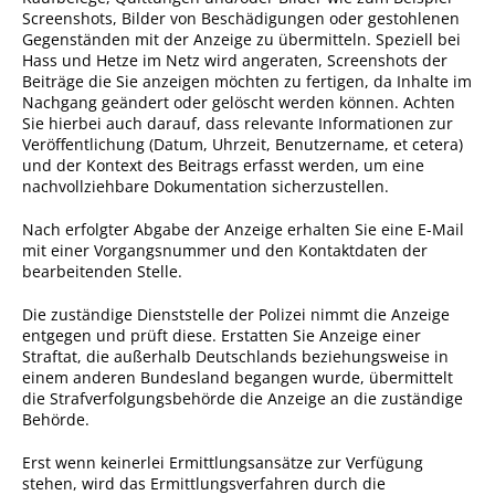
Screenshots, Bilder von Beschädigungen oder gestohlenen
Ausschreibungen
Gegenständen mit der Anzeige zu übermitteln. Speziell bei
Hass und Hetze im Netz wird angeraten, Screenshots der
Bebauungspläne
Beiträge die Sie anzeigen möchten zu fertigen, da Inhalte im
Nachgang geändert oder gelöscht werden können. Achten
Ortsrecht
Sie hierbei auch darauf, dass relevante Informationen zur
Gemeinderat
Veröffentlichung (Datum, Uhrzeit, Benutzername, et cetera)
und der Kontext des Beitrags erfasst werden, um eine
Standesamtliche
nachvollziehbare Dokumentation sicherzustellen.
Trauungen
Nach erfolgter Abgabe der Anzeige erhalten Sie eine E-Mail
Karriere
mit einer Vorgangsnummer und den Kontaktdaten der
bearbeitenden Stelle.
Onlinezugangsgesetz
Die zuständige Dienststelle der Polizei nimmt die Anzeige
entgegen und prüft diese. Erstatten Sie Anzeige einer
ERLEBEN
Straftat, die außerhalb Deutschlands beziehungsweise in
einem anderen Bundesland begangen wurde, übermittelt
die Strafverfolgungsbehörde die Anzeige an die zuständige
Tourismus
Behörde.
Steillagen/Weinberge
Erst wenn keinerlei Ermittlungsansätze zur Verfügung
stehen, wird das Ermittlungsverfahren durch die
Natur Umwelt Klima