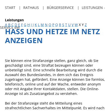
Freibadkarten
START
RATHAUS
BÜRGERSERVICE
LEISTUNGEN -
Gemeindeamtsblatt
Leistungen
Social Media
A
B
C
D
E
F
G
H
I
J
K
L
M
N
O
P
Q
R
S
T
U
V
W
X
Y
Z
SERVICE BW
HASS UND HETZE IM NETZ
Parkraumkonzept
ANZEIGEN
Ladeinfrastruktur
Einrichtungen
Kindertageseinrichtungen
Sie können eine Strafanzeige stellen, ganz gleich, ob Sie
geschädigt sind, eine Straftat bezeugen können oder
Schulkindbetreuung
unbeteiligt sind. Eine schnelle Bearbeitung wird durch die
Auswahl des Bundeslandes, in dem sich das Ereignis
Grundschule
zugetragen hat, gefördert. Eine Anzeige können Sie formlos,
telefonisch, online und auf der Wache, entweder anonym
Mensa
oder mit Angabe Ihrer Kontaktdaten, stellen. Die Online-
Anzeige ist als Zusatzangebot zu verstehen.
Musikschule
Gemeindebücherei
Bei der Strafanzeige steht die Mitteilung eines
strafrechtlichen Sachverhaltes im Mittelpunkt. Es wird nach
Jugendhaus