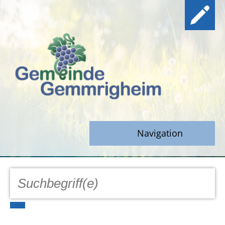
Navigation
GEMEINDE
Aktuell
Notfall/Notdienste/Krise
Hinweisgeberschutz