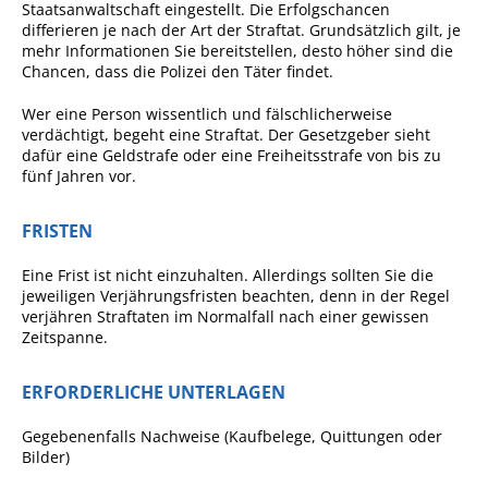
Staatsanwaltschaft eingestellt. Die Erfolgschancen
Pop-Up-Museum
differieren je nach der Art der Straftat. Grundsätzlich gilt, je
mehr Informationen Sie bereitstellen, desto höher sind die
Kerngeschichten
Chancen, dass die Polizei den Täter findet.
RADKultur in
Wer eine Person wissentlich und fälschlicherweise
Gemmrigheim
verdächtigt, begeht eine Straftat. Der Gesetzgeber sieht
Angebote für Senioren
dafür eine Geldstrafe oder eine Freiheitsstrafe von bis zu
fünf Jahren vor.
Kinder und Jugendliche
FRISTEN
Partnerschaft Trigono-
Orestiada
Eine Frist ist nicht einzuhalten. Allerdings sollten Sie die
Vereine + Kultur
jeweiligen Verjährungsfristen beachten, denn in der Regel
verjähren Straftaten im Normalfall nach einer gewissen
Kirchen
Zeitspanne.
Geschichte
ERFORDERLICHE UNTERLAGEN
MEIN GEMMRIGHEIM
Gegebenenfalls Nachweise (Kaufbelege, Quittungen oder
Bilder)