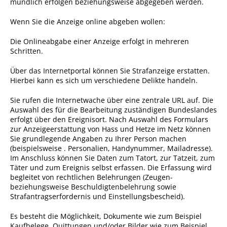
Formulare
mündlich erfolgen beziehungsweise abgegeben werden.
Wissenswertes/Service
Wenn Sie die Anzeige online abgeben wollen:
Mängelmeldung online
Die Onlineabgabe einer Anzeige erfolgt in mehreren
Schritten.
Winterdienst
Über das Internetportal können Sie Strafanzeige erstatten.
Gutachterausschuss
Hierbei kann es sich um verschiedene Delikte handeln.
Organspende
Sie rufen die Internetwache über eine zentrale URL auf. Die
Gleichstellung
Auswahl des für die Bearbeitung zuständigen Bundeslandes
erfolgt über den Ereignisort. Nach Auswahl des Formulars
Selbstbestimmung
zur Anzeigeerstattung von Hass und Hetze im Netz können
Sie grundlegende Angaben zu Ihrer Person machen
Fachstelle
(beispielsweise . Personalien, Handynummer, Mailadresse).
Wohnungssicherung
Im Anschluss können Sie Daten zum Tatort, zur Tatzeit, zum
Täter und zum Ereignis selbst erfassen. Die Erfassung wird
Aushang- und Schaukästen
begleitet von rechtlichen Belehrungen (Zeugen-
beziehungsweise Beschuldigtenbelehrung sowie
Mitarbeitende im Rathaus
Strafantragserfordernis und Einstellungsbescheid).
Öffentliche
Es besteht die Möglichkeit, Dokumente wie zum Beispiel
Bekanntmachungen
Kaufbelege, Quittungen und/oder Bilder wie zum Beispiel