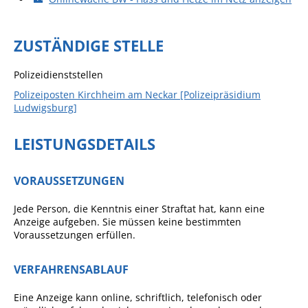
Angebote für Geflüchtete
Wirtschaft + Handel
ZUSTÄNDIGE STELLE
Polizeidienststellen
RATHAUS
Polizeiposten Kirchheim am Neckar [Polizeipräsidium
Ludwigsburg]
Öffnungszeiten
Kontakt
LEISTUNGSDETAILS
Online-Bürgerportal
VORAUSSETZUNGEN
Bürgerservice
Jede Person, die Kenntnis einer Straftat hat, kann eine
Behördenwegweiser
Anzeige aufgeben. Sie müssen keine bestimmten
Voraussetzungen erfüllen.
Lebenslagen
Leistungen - Service BW
VERFAHRENSABLAUF
Neubürgerinfos
Eine Anzeige kann online, schriftlich, telefonisch oder