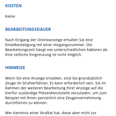
Projekt Summendes
KOSTEN
Gemmrigheim
Markungsputzete
Keine
Lesepaten gesucht!
BEARBEITUNGSDAUER
Gemmrigheimer
Nach Eingang der Onlineanzeige erhalten Sie eine
Lesewochen
Emailbestätigung mit einer Vorgangsnummer. Die
Paten für Baum- und
Bearbeitungszeit hängt von unterschiedlichen Faktoren ab.
Eine zeitliche Eingrenzung ist nicht möglich.
Pflanzbeete
Aktion „PFLÜCK MICH!“
HINWEISE
Boulebahn
Wenn Sie eine Anzeige erstatten, sind Sie grundsätzlich
Willkommensbesuche
Zeuge im Strafverfahren. Es kann erforderlich sein, Sie im
Rahmen der weiteren Bearbeitung Ihrer Anzeige auf die
Krabbelgruppe
hierfür zuständige Polizeidienststelle vorzuladen, um zum
Beispiel mit Ihnen persönlich eine Zeugenvernehmung
Kinderkleidermarkt
durchführen zu können.
Gemmrigheimer
Wer Kenntnis einer Straftat hat, diese aber nicht zur
Dorfflohmarkt