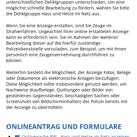
unterschiedlichen Deliktgruppen unterschieden. Um eine
möglichst schnelle Bearbeitung zu fördern, wählen Sie bitte
Sportstätten
die Deliktgruppe Hass und Hetze im Netz aus.
Veranstaltungsgebäude
Wenn Sie eine Anzeige erstatten, sind Sie Zeuge im
Strafverfahren. Ungeachtet Ihrer online erstatteten Anzeige
Freiwillige Feuerwehr
kann es erforderlich sein, Sie im Rahmen der weiteren
Bauhof
Bearbeitung dieser auf die hierfür zuständige
Polizeidienststelle vorzuladen, zum Beispiel, um mit Ihnen
Häckselplatz
persönlich eine Zeugenvernehmung durchführen zu
können.
Friedhof
Weiterhin besteht die Möglichkeit, der Anzeige Fotos, Belege
Kläranlage
oder Dokumente als elektronische Anlagen beizufügen.
Diese Möglichkeit sollte insbesondere genutzt werden, um
Kommunale
Nachweise (Kaufbelege, Quittungen oder Bilder von
Wärmeplanung
gestohlenen Gegenständen, beschädigten Sachen oder
Screenshots von Bildschirminhalten) der Polizei bereits mit
Netzmonitor der NetzeBW
der Anzeige zu übermitteln.
Gemmrigheimer
Infokalender
ONLINEANTRAG UND FORMULARE
Zahlen & Fakten
Onlinewache BW - Hass und Hetze im Netz anzeigen