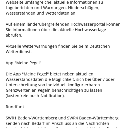
Webse
i
te umfangreiche, aktuelle Informationen zu
Ausschreibungen
Lageberichten und Warnungen, Niederschlägen,
Wasserständen und Wetterdaten an.
Bebauungspläne
Auf einem länderübergreifenden Hochwasserportal können
Ortsrecht
Sie Informationen über die aktuelle Hochwasserlage
abrufen.
Gemeinderat
Aktuelle Wetterwarnungen finden Sie beim Deutschen
Standesamtliche
Wetterdienst.
Trauungen
App "Meine Pegel"
Karriere
Onlinezugangsgesetz
Die App "Meine Pegel" bietet neben aktuellen
Wasserstandsdaten die Möglichkeit, sich bei Über-/ oder
Unterschreitung von individuell konfigurierbaren
ERLEBEN
Grenzwerten an Pegeln benachrichtigen zu lassen
(kostenfreie push-Notification).
Tourismus
Rundfunk
Steillagen/Weinberge
SWR1 Baden-Württemberg und SWR4 Baden-Württemberg
se
n
den nach Bedarf im Anschluss an die Nachrichten
Natur Umwelt Klima