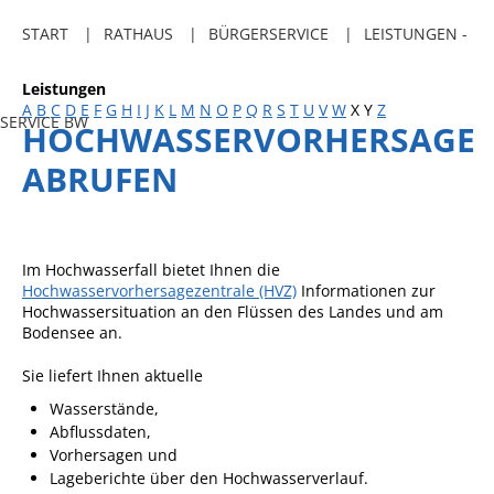
Freibadkarten
START
RATHAUS
BÜRGERSERVICE
LEISTUNGEN -
Gemeindeamtsblatt
Leistungen
Social Media
A
B
C
D
E
F
G
H
I
J
K
L
M
N
O
P
Q
R
S
T
U
V
W
X
Y
Z
SERVICE BW
HOCHWASSERVORHERSAGE
Parkraumkonzept
ABRUFEN
Ladeinfrastruktur
Einrichtungen
Kindertageseinrichtungen
Im Hochwasserfall bietet Ihnen die
Hochwasservorhersagezentrale (HVZ)
Informationen zur
Schulkindbetreuung
Hochwassersituation an den Flüssen des Landes und am
Bodensee an.
Grundschule
Sie liefert Ihnen aktuelle
Mensa
Wasserstände,
Musikschule
Abflussdaten,
Vorhersagen und
Gemeindebücherei
Lageberichte über den Hochwasserverlauf.
Jugendhaus