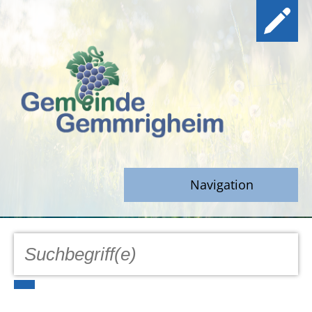
Navigation
GEMEINDE
Aktuell
Notfall/Notdienste/Krise
Hinweisgeberschutz