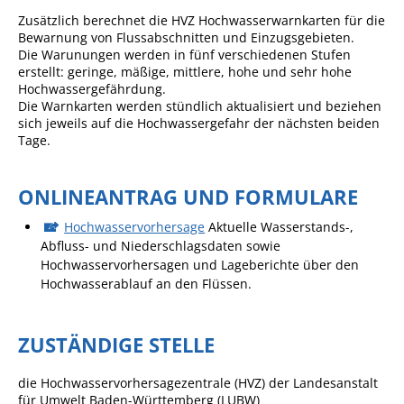
Angebote für Geflüchtete
Zusätzlich berechnet die HVZ Hochwasserwarnkarten für die
Bewarnung von Flussabschnitten und Einzugsgebieten
.
Wirtschaft + Handel
Die Warunungen werden in fünf verschiedenen Stufen
erstellt: geringe, mäßige, mittlere, hohe und sehr hohe
Hochwassergefäh
r
dung.
RATHAUS
Die Warnkarten werden stündlich aktualisiert und beziehen
sich jeweils auf die Hochwassergefahr der nächsten beiden
Tage.
Öffnungszeiten
Kontakt
ONLINEANTRAG UND FORMULARE
Online-Bürgerportal
Hochwasservorhersage
Aktuelle Wasserstands-,
Abfluss- und Niederschlagsdaten sowie
Bürgerservice
Hochwasservorhersagen und Lageberichte über den
Behördenwegweiser
Hochwasserablauf an den Flüssen.
Lebenslagen
ZUSTÄNDIGE STELLE
Leistungen - Service BW
Neubürgerinfos
die Hochwasservorhersagezentrale (HVZ) der Landesanstalt
für Umwelt Baden-Württemberg (LUBW)