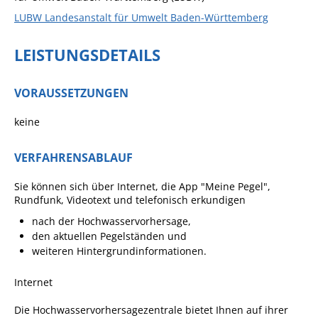
Formulare
LUBW Landesanstalt für Umwelt Baden-Württemberg
Wissenswertes/Service
LEISTUNGSDETAILS
Mängelmeldung online
Winterdienst
VORAUSSETZUNGEN
Gutachterausschuss
keine
Organspende
Gleichstellung
VERFAHRENSABLAUF
Selbstbestimmung
Sie können sich über Internet, die App "Meine Pegel",
Rundfunk, Videotext und telefonisch erkundigen
Fachstelle
Wohnungssicherung
nach der Hochwasservorhersage,
den aktuellen Pegelständen und
Aushang- und Schaukästen
weiteren Hintergrundinformationen.
Mitarbeitende im Rathaus
Internet
Öffentliche
Die Hochwasservorhersagezentrale bietet Ihnen auf ihrer
Bekanntmachungen