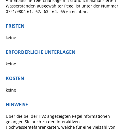
Automatische Telefonansage mit stündlich aktualisierten
Projekt Summendes
Wasse
r
ständen ausgewählter Pegel ist unter der Nummer
Gemmrigheim
0721/9804-61, -62, -63, -64, -65 erreichbar.
Markungsputzete
FRISTEN
Lesepaten gesucht!
keine
Gemmrigheimer
Lesewochen
ERFORDERLICHE UNTERLAGEN
Paten für Baum- und
Pflanzbeete
keine
Aktion „PFLÜCK MICH!“
KOSTEN
Boulebahn
keine
Willkommensbesuche
Krabbelgruppe
HINWEISE
Kinderkleidermarkt
Über die bei der HVZ angezeigten Pegelinformationen
Gemmrigheimer
gelangen Sie auch zu den interaktiven
Hochwassergefahrenkarten, welche für eine Vielzahl von
Dorfflohmarkt