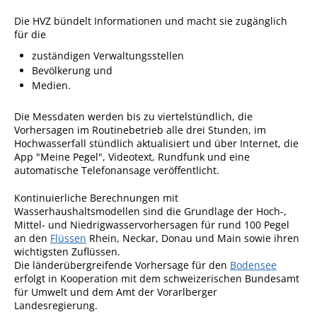
Die HVZ bündelt Informationen und macht sie zugänglich
Sportstätten
für die
Veranstaltungsgebäude
zuständigen Verwaltungsstellen
Bevölkerung und
Freiwillige Feuerwehr
Medien.
Bauhof
Die Messdaten werden bis zu viertelstündlich, die
Häckselplatz
Vorhersagen im Routinebetrieb alle drei Stunden, im
Hochwasserfall stündlich aktualisiert und über Internet, die
Friedhof
App "Meine Pegel", Videotext, Run
d
funk und eine
automatische Telefonansage veröffentlicht.
Kläranlage
Kontinuierliche Berechnungen mit
Kommunale
Wasserhaushaltsmodellen sind die Grundlage der Hoch-,
Wärmeplanung
Mittel- und Niedrigwasservorhersagen für rund 100 Pegel
an den
Flüssen
Rhein, Neckar, Donau und Main sowie ihren
Netzmonitor der NetzeBW
wichtigsten Zuflüssen.
Die länderübergreifende Vo
r
hersage für den
Bodensee
Gemmrigheimer
erfolgt in Kooperation mit dem schwe
i
zerischen Bundesamt
Infokalender
für Umwelt und dem Amt der Vorarlberger
Landesregierung.
Zahlen & Fakten