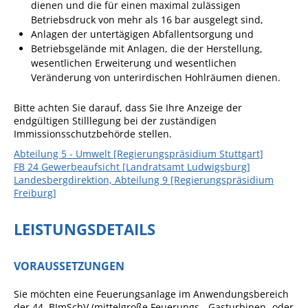
dienen und die für einen maximal zulässigen
Ausschreibungen
Betriebsdruck von mehr als 16 bar ausgelegt sind,
Anlagen der untertägigen Abfallentsorgung und
Bebauungspläne
Betriebsgelände mit Anlagen, die der Herstellung,
wesentlichen Erweiterung und wesentlichen
Ortsrecht
Veränderung von unterirdischen Hohlräumen dienen.
Gemeinderat
Bitte achten Sie darauf, dass Sie Ihre
Anzeige
der
Standesamtliche
endgültigen Stilllegung
bei der zuständigen
Trauungen
Immissionsschutzbehörde stellen.
Karriere
Abteilung 5 - Umwelt [Regierungspräsidium Stuttgart]
FB 24 Gewerbeaufsicht [Landratsamt Ludwigsburg]
Onlinezugangsgesetz
Landesbergdirektion, Abteilung 9 [Regierungspräsidium
Freiburg]
ERLEBEN
LEISTUNGSDETAILS
Tourismus
VORAUSSETZUNGEN
Steillagen/Weinberge
Sie möchten eine Feuerungsanlage im Anwendungsbereich
Natur Umwelt Klima
der 44. BImSchV (mittelgroße Feuerungs-, Gasturbinen- oder