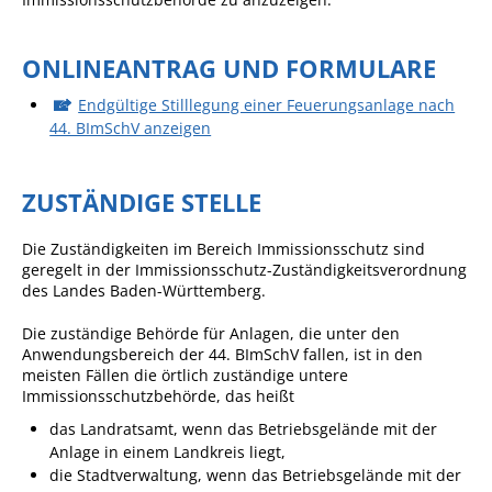
Sportstätten
ONLINEANTRAG UND FORMULARE
Veranstaltungsgebäude
Endgültige Stilllegung einer Feuerungsanlage nach
Freiwillige Feuerwehr
44. BImSchV anzeigen
Bauhof
Häckselplatz
ZUSTÄNDIGE STELLE
Friedhof
Die Zuständigkeiten im Bereich Immissionsschutz sind
Kläranlage
geregelt in der Immissionsschutz-Zuständigkeitsverordnung
des Landes Baden-Württemberg.
Kommunale
Die zuständige Behörde für Anlagen, die unter den
Wärmeplanung
Anwendungsbereich der 44. BImSchV fallen, ist in den
Netzmonitor der NetzeBW
meisten Fällen die örtlich zuständige untere
Immissionsschutzbehörde, das heißt
Gemmrigheimer
das Landratsamt, wenn das Betriebsgelände mit der
Infokalender
Anlage in einem Landkreis liegt,
die Stadtverwaltung, wenn das Betriebsgelände mit der
Zahlen & Fakten