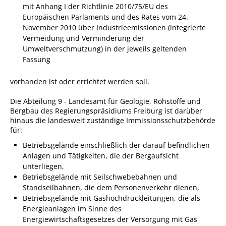
Formulare
mit Anhang I der Richtlinie 2010/75/EU des
Europäischen Parlaments und des Rates vom 24.
Wissenswertes/Service
November 2010 über Industrieemissionen (integrierte
Mängelmeldung online
Vermeidung und Verminderung der
Umweltverschmutzung) in der jeweils geltenden
Winterdienst
Fassung
Gutachterausschuss
vorhanden ist oder errichtet werden soll.
Organspende
Die Abteilung 9 - Landesamt für Geologie, Rohstoffe und
Gleichstellung
Bergbau des Regierungspräsidiums Freiburg ist darüber
hinaus die landesweit zuständige Immissionsschutzbehörde
Selbstbestimmung
für:
Fachstelle
Betriebsgelände einschließlich der darauf befindlichen
Wohnungssicherung
Anlagen und Tätigkeiten, die der Bergaufsicht
unterliegen,
Aushang- und Schaukästen
Betriebsgelände mit Seilschwebebahnen und
Standseilbahnen, die dem Personenverkehr dienen,
Mitarbeitende im Rathaus
Betriebsgelände mit Gashochdruckleitungen, die als
Energieanlagen im Sinne des
Öffentliche
Energiewirtschaftsgesetzes der Versorgung mit Gas
Bekanntmachungen