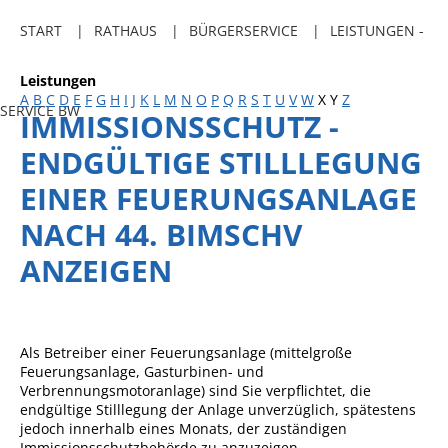
Freibadkarten
START
RATHAUS
BÜRGERSERVICE
LEISTUNGEN -
Gemeindeamtsblatt
Leistungen
Social Media
A
B
C
D
E
F
G
H
I
J
K
L
M
N
O
P
Q
R
S
T
U
V
W
X
Y
Z
SERVICE BW
IMMISSIONSSCHUTZ -
Parkraumkonzept
ENDGÜLTIGE STILLLEGUNG
Ladeinfrastruktur
EINER FEUERUNGSANLAGE
Einrichtungen
NACH 44. BIMSCHV
Kindertageseinrichtungen
ANZEIGEN
Schulkindbetreuung
Grundschule
Mensa
Als Betreiber einer Feuerungsanlage (mittelgroße
Feuerungsanlage, Gasturbinen- und
Musikschule
Verbrennungsmotoranlage) sind Sie verpflichtet, die
endgültige Stilllegung der Anlage unverzüglich, spätestens
Gemeindebücherei
jedoch innerhalb eines Monats, der zuständigen
Immissionsschutzbehörde zu anzuzeigen.
Jugendhaus