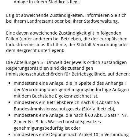
Anlage in einem Stadtkreis liegt.
Angebote für Geflüchtete
Es gibt abweichende Zuständigkeiten. Informieren SIe sich
Wirtschaft + Handel
bei Ihrem Landratsamt oder bei Ihrer Stadtverwaltung.
Eine davon abweichende Zuständigkeit gilt in folgenden
RATHAUS
Fällen (unter anderem bei Betrieben, die der europäischen
Industrieemissions-Richtlinie, der Störfall-Verordnung oder
dem Bergrecht unterliegen):
Öffnungszeiten
Kontakt
Die Abteilungen 5 - Umwelt der jeweils örtlich zuständigen
Regierungspräsidien sind die zuständigen
Online-Bürgerportal
Immissionsschutzbehörden für Betriebsgelände, auf denen:
mindestens eine Anlage, die in Spalte d des Anhangs 1
Bürgerservice
der Verordnung über genehmigungsbedürftige Anlagen
Behördenwegweiser
mit dem Buchstabe E gekennzeichnet ist,
mindestens ein Betriebsbereich nach § 3 Absatz 5a
Lebenslagen
Bundes-Immissionsschutzgesetz (Störfallbetrieb),
mindestens eine Anlage, die nach § 60 Abs. 3 Satz 1 Nr.
Leistungen - Service BW
2 oder Nr. 3 des Wasserhaushaltsgesetzes
Neubürgerinfos
genehmigungsbedürftig ist oder
mindestens eine Deponie nach Artikel 10 in Verbindung