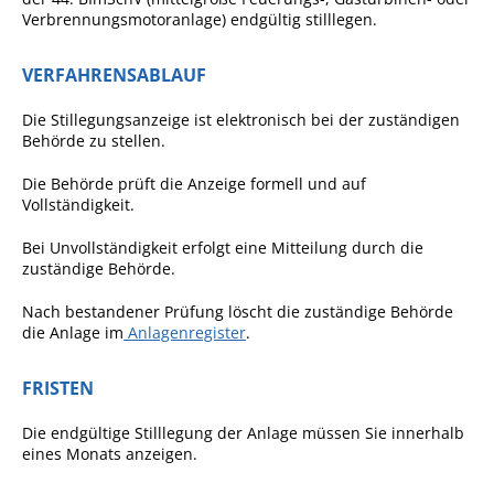
Verbrennungsmotoranlage) endgültig stilllegen.
Pop-Up-Museum
Kerngeschichten
VERFAHRENSABLAUF
RADKultur in
Gemmrigheim
Die Stillegungsanzeige ist elektronisch bei der zuständigen
Behörde zu stellen.
Angebote für Senioren
Die Behörde prüft die Anzeige formell und auf
Kinder und Jugendliche
Vollständigkeit.
Partnerschaft Trigono-
Bei Unvollständigkeit erfolgt eine Mitteilung durch die
Orestiada
zuständige Behörde.
Vereine + Kultur
Nach bestandener Prüfung löscht die zuständige Behörde
die Anlage im
Anlagenregister
.
Kirchen
Geschichte
FRISTEN
Die endgültige Stilllegung der Anlage müssen Sie innerhalb
MEIN GEMMRIGHEIM
eines Monats anzeigen.