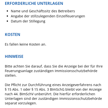
Projekt Summendes
ERFORDERLICHE UNTERLAGEN
Gemmrigheim
Name und Geschäftssitz des Betreibers
Markungsputzete
Angabe der stillzulegenden Einzelfeuerungen
Datum der Stillegung
Lesepaten gesucht!
Gemmrigheimer
KOSTEN
Lesewochen
Es fallen keine Kosten an.
Paten für Baum- und
Pflanzbeete
HINWEISE
Aktion „PFLÜCK MICH!“
Bitte achten Sie darauf, dass Sie die Anzeige bei der für Ihre
Boulebahn
Feuerungsanlage zuständigen Immissionsschutzbehörde
stellen.
Willkommensbesuche
Die Pflicht zur Durchführung eines Anzeigeverfahrens nach
Krabbelgruppe
§ 15 Abs. 1 oder § 15 Abs. 3 BImSchG bleibt von der Anzeige
Kinderkleidermarkt
nach 44. BImSchV unberührt. Die hierfür erforderlichen
Unterlagen sind der zuständigen Immissionsschutzbehörde
Gemmrigheimer
separat vorzulegen.
Dorfflohmarkt