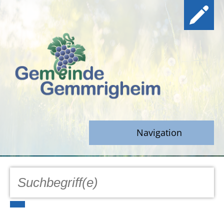
Navigation
GEMEINDE
Aktuell
Notfall/Notdienste/Krise
Hinweisgeberschutz