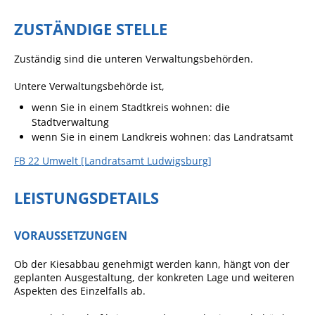
Sportstätten
ZUSTÄNDIGE STELLE
Veranstaltungsgebäude
Zuständig sind die unteren Verwaltungsbehörden.
Freiwillige Feuerwehr
Untere Verwaltungsbehörde ist,
Bauhof
wenn Sie in einem Stadtkreis wohnen: die
Stadtverwaltung
Häckselplatz
wenn Sie in einem Landkreis wohnen: das Landratsamt
Friedhof
FB 22 Umwelt [Landratsamt Ludwigsburg]
Kläranlage
LEISTUNGSDETAILS
Kommunale
Wärmeplanung
VORAUSSETZUNGEN
Netzmonitor der NetzeBW
Ob der Kiesabbau genehmigt werden kann, hängt von der
Gemmrigheimer
geplanten Ausgestaltung, der konkreten Lage und weiteren
Infokalender
Aspekten des Einzelfalls ab.
Zahlen & Fakten