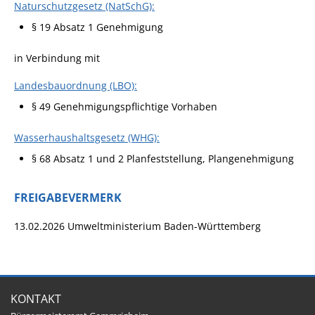
Naturschutzgesetz (NatSchG):
Pop-Up-Museum
§ 19 Absatz 1 Genehmigung
Kerngeschichten
in Verbindung mit
RADKultur in
Gemmrigheim
Landesbauordnung (LBO):
Angebote für Senioren
§ 49 Genehmigungspflichtige Vorhaben
Kinder und Jugendliche
Wasserhaushaltsgesetz (WHG):
Partnerschaft Trigono-
§ 68 Absatz 1 und 2 Planfeststellung, Plangenehmigung
Orestiada
Vereine + Kultur
FREIGABEVERMERK
Kirchen
13.02.2026 Umweltministerium Baden-Württemberg
Geschichte
MEIN GEMMRIGHEIM
KONTAKT