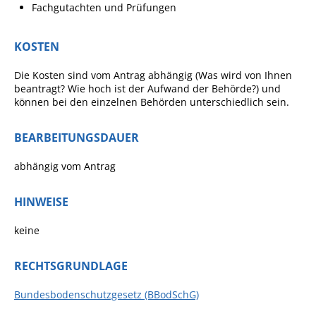
Fachgutachten und Prüfungen
Ausschreibungen
Bebauungspläne
KOSTEN
Ortsrecht
Die Kosten sind vom Antrag abhängig (Was wird von Ihnen
beantragt? Wie hoch ist der Aufwand der Behörde?) und
Gemeinderat
können bei den einzelnen Behörden unterschiedlich sein.
Standesamtliche
Trauungen
BEARBEITUNGSDAUER
Karriere
abhängig vom Antrag
Onlinezugangsgesetz
HINWEISE
ERLEBEN
keine
Tourismus
RECHTSGRUNDLAGE
Steillagen/Weinberge
Bundesbodenschutzgesetz (BBodSchG)
Natur Umwelt Klima