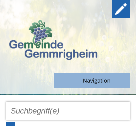
Navigation
GEMEINDE
Aktuell
Notfall/Notdienste/Krise
Hinweisgeberschutz