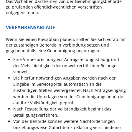
Das Vorhaben darf keinen von der Genehmigungsbehörde
Angebote für Geflüchtete
zu prüfenden öffentlich-rechtlichen Vorschriften
entgegenstehen.
Wirtschaft + Handel
VERFAHRENSABLAUF
RATHAUS
Wenn Sie einen Kiesabbau planen, sollten Sie sich vorab mit
der zuständigen Behörde in Verbindung setzen und
Öffnungszeiten
gegebenenfalls eine Genehmigung beantragen:
Eine Vorbesprechung vor Antragstellung ist aufgrund
Kontakt
der Vielschichtigkeit der umweltrechtlichen Belange
Online-Bürgerportal
sinnvoll.
Die hierfür notwendigen Angaben werden nach der
Bürgerservice
Eingabe im Serviceportal automatisch an die
zuständigen Stellen weitergeleitet. Nach Antragseingang
Behördenwegweiser
werden die Unterlagen von der Genehmigungsbehörde
Lebenslagen
auf ihre Vollständigkeit geprüft.
Nach Feststellung der Vollständigkeit beginnt das
Leistungen - Service BW
Beteiligungsverfahren.
Von der Behörde können weitere Nachforderungen
Neubürgerinfos
beziehungsweise Gutachten zu Klärung verschiedener