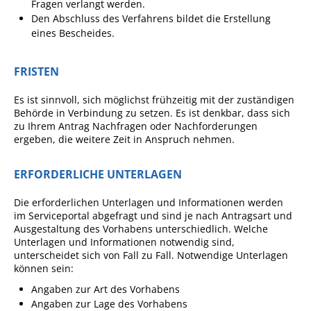
Formulare
Fragen verlangt werden.
Den Abschluss des Verfahrens bildet die Erstellung
Wissenswertes/Service
eines Bescheides.
Mängelmeldung online
FRISTEN
Winterdienst
Gutachterausschuss
Es ist sinnvoll, sich möglichst frühzeitig mit der zuständigen
Behörde in Verbindung zu setzen. Es ist denkbar, dass sich
Organspende
zu Ihrem Antrag Nachfragen oder Nachforderungen
ergeben, die weitere Zeit in Anspruch nehmen.
Gleichstellung
Selbstbestimmung
ERFORDERLICHE UNTERLAGEN
Fachstelle
Die erforderlichen Unterlagen und Informationen werden
Wohnungssicherung
im Serviceportal abgefragt und sind je nach Antragsart und
Ausgestaltung des Vorhabens unterschiedlich. Welche
Aushang- und Schaukästen
Unterlagen und Informationen notwendig sind,
unterscheidet sich von Fall zu Fall. Notwendige Unterlagen
Mitarbeitende im Rathaus
können sein:
Öffentliche
Angaben zur Art des Vorhabens
Bekanntmachungen
Angaben zur Lage des Vorhabens