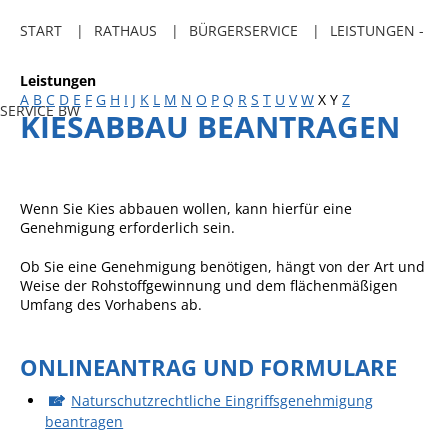
Freibadkarten
START
RATHAUS
BÜRGERSERVICE
LEISTUNGEN -
Gemeindeamtsblatt
Leistungen
Social Media
A
B
C
D
E
F
G
H
I
J
K
L
M
N
O
P
Q
R
S
T
U
V
W
X
Y
Z
SERVICE BW
KIESABBAU BEANTRAGEN
Parkraumkonzept
Ladeinfrastruktur
Einrichtungen
Wenn Sie Kies abbauen wollen, kann hierfür eine
Genehmigung erforderlich sein.
Kindertageseinrichtungen
Ob Sie eine Genehmigung benötigen, hängt von der Art und
Schulkindbetreuung
Weise der Rohstoffgewinnung und dem flächenmäßigen
Umfang des Vorhabens ab.
Grundschule
Mensa
ONLINEANTRAG UND FORMULARE
Musikschule
Naturschutzrechtliche Eingriffsgenehmigung
Gemeindebücherei
beantragen
Jugendhaus