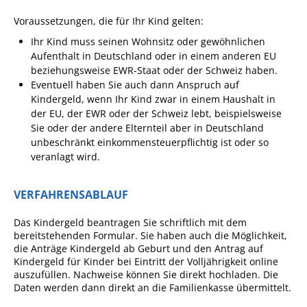
Pop-Up-Museum
Voraussetzungen, die für Ihr Kind gelten:
Kerngeschichten
Ihr Kind muss seinen Wohnsitz oder gewöhnlichen
Aufenthalt in Deutschland oder in einem anderen EU
RADKultur in
beziehungsweise EWR-Staat oder der Schweiz haben.
Gemmrigheim
Eventuell haben Sie auch dann Anspruch auf
Angebote für Senioren
Kindergeld, wenn Ihr Kind zwar in einem Haushalt in
der EU, der EWR oder der Schweiz lebt, beispielsweise
Kinder und Jugendliche
Sie oder der andere Elternteil aber in Deutschland
unbeschränkt einkommensteuerpflichtig ist oder so
Partnerschaft Trigono-
veranlagt wird.
Orestiada
Vereine + Kultur
VERFAHRENSABLAUF
Kirchen
Das Kindergeld beantragen Sie schriftlich mit dem
Geschichte
bereitstehenden Formular. Sie haben auch die Möglichkeit,
die Anträge Kindergeld ab Geburt und den Antrag auf
Kindergeld für Kinder bei Eintritt der Volljährigkeit online
MEIN GEMMRIGHEIM
auszufüllen. Nachweise können Sie direkt hochladen. Die
Daten werden dann direkt an die Familienkasse übermittelt.