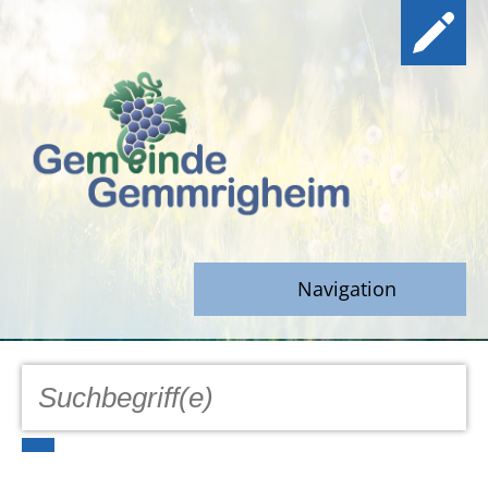
Navigation
GEMEINDE
Aktuell
Notfall/Notdienste/Krise
Hinweisgeberschutz