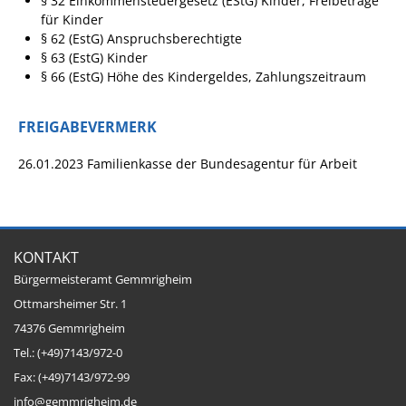
§ 32 Einkommensteuergesetz (EStG) Kinder, Freibeträge
für Kinder
§ 62 (EstG) Anspruchsberechtigte
§ 63 (EstG) Kinder
§ 66 (EstG) Höhe des Kindergeldes, Zahlungszeitraum
FREIGABEVERMERK
26.01.2023 Familienkasse der Bundesagentur für Arbeit
KONTAKT
Bürgermeisteramt Gemmrigheim
Ottmarsheimer Str. 1
74376 Gemmrigheim
Tel.: (+49)7143/972-0
Fax: (+49)7143/972-99
info@gemmrigheim.de