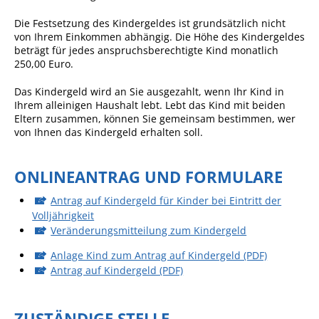
Angebote für Geflüchtete
Die Festsetzung des Kindergeldes ist grundsätzlich nicht
von Ihrem Einkommen abhängig. Die Höhe des Kindergeldes
Wirtschaft + Handel
beträgt für jedes anspruchsberechtigte Kind monatlich
250,00 Euro.
RATHAUS
Das Kindergeld wird an Sie ausgezahlt, wenn Ihr Kind in
Ihrem alleinigen Haushalt lebt. Lebt das Kind mit beiden
Eltern zusammen, können Sie gemeinsam bestimmen, wer
Öffnungszeiten
von Ihnen das Kindergeld erhalten soll.
Kontakt
Online-Bürgerportal
ONLINEANTRAG UND FORMULARE
Bürgerservice
Antrag auf Kindergeld für Kinder bei Eintritt der
Volljährigkeit
Behördenwegweiser
Veränderungsmitteilung zum Kindergeld
Lebenslagen
Anlage Kind zum Antrag auf Kindergeld (PDF)
Antrag auf Kindergeld (PDF)
Leistungen - Service BW
Neubürgerinfos
ZUSTÄNDIGE STELLE