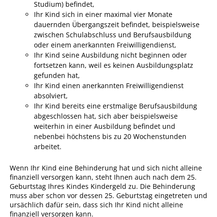
Studium) befindet,
Ihr Kind sich in einer maximal vier Monate
Sportstätten
dauernden Übergangszeit befindet, beispielsweise
Veranstaltungsgebäude
zwischen Schulabschluss und Berufsausbildung
oder einem anerkannten Freiwilligendienst,
Freiwillige Feuerwehr
Ihr Kind seine Ausbildung nicht beginnen oder
fortsetzen kann, weil es keinen Ausbildungsplatz
Bauhof
gefunden hat,
Häckselplatz
Ihr Kind einen anerkannten Freiwilligendienst
absolviert,
Friedhof
Ihr Kind bereits eine erstmalige Berufsausbildung
abgeschlossen hat, sich aber beispielsweise
Kläranlage
weiterhin in einer Ausbildung befindet und
nebenbei höchstens bis zu 20 Wochenstunden
Kommunale
arbeitet.
Wärmeplanung
Netzmonitor der NetzeBW
Wenn Ihr Kind eine Behinderung hat und sich nicht alleine
finanziell versorgen kann, steht Ihnen auch nach dem 25.
Gemmrigheimer
Geburtstag Ihres Kindes Kindergeld zu. Die Behinderung
Infokalender
muss aber schon vor dessen 25. Geburtstag eingetreten und
ursächlich dafür sein, dass sich Ihr Kind nicht alleine
Zahlen & Fakten
finanziell versorgen kann.