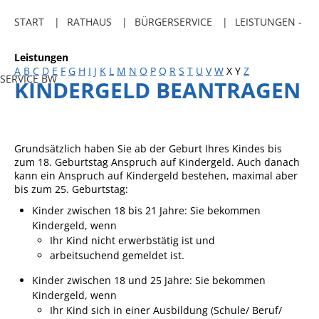
Freibadkarten
START
RATHAUS
BÜRGERSERVICE
LEISTUNGEN -
Gemeindeamtsblatt
Leistungen
Social Media
A
B
C
D
E
F
G
H
I
J
K
L
M
N
O
P
Q
R
S
T
U
V
W
X
Y
Z
SERVICE BW
KINDERGELD BEANTRAGEN
Parkraumkonzept
Ladeinfrastruktur
Einrichtungen
Grundsätzlich haben Sie ab der Geburt Ihres Kindes bis
zum 18. Geburtstag Anspruch auf Kindergeld. Auch danach
Kindertageseinrichtungen
kann ein Anspruch auf Kindergeld bestehen, maximal aber
bis zum 25. Geburtstag:
Schulkindbetreuung
Kinder zwischen 18 bis 21 Jahre: Sie bekommen
Grundschule
Kindergeld, wenn
Ihr Kind nicht erwerbstätig ist und
Mensa
arbeitsuchend gemeldet ist.
Musikschule
Kinder zwischen 18 und 25 Jahre: Sie bekommen
Gemeindebücherei
Kindergeld, wenn
Ihr Kind sich in einer Ausbildung (Schule/ Beruf/
Jugendhaus