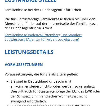
Formulare
Wissenswertes/Service
Familienkasse bei der Bundesagentur für Arbeit.
Mängelmeldung online
Die für Sie zuständige Familienkasse finden Sie über den
Dienststellenfinder auf der Internetseite der Familienkasse
Winterdienst
der Bundesagentur für Arbeit.
Gutachterausschuss
Familienkasse Baden-Württemberg Ost Standort
Ludwigsburg [Agentur für Arbeit Ludwigsburg]
Organspende
Gleichstellung
LEISTUNGSDETAILS
Selbstbestimmung
VORAUSSETZUNGEN
Fachstelle
Wohnungssicherung
Voraussetzungen, die für Sie als Eltern gelten:
Aushang- und Schaukästen
Sie sind in Deutschland unbeschränkt
einkommensteuerpflichtig oder werden so veranlagt.
Mitarbeitende im Rathaus
Dies gilt auch für Staatangehörige der EU, des EWR oder
der Schweiz. Ein inländischer Wohnsitz ist nicht
Öffentliche
zwingend erforderlich.
Bekanntmachungen