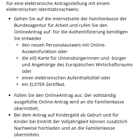
Projekt Summendes
Für eine elektronische Antragsstellung mit einem
Gemmrigheim
elektronischen Identitätsnachweis:
Gehen Sie auf die Internetseite der Familienkasse der
Markungsputzete
Bundesagentur für Arbeit und rufen Sie den
Lesepaten gesucht!
OnlineAntrag auf. Für die Authentifizierung benötigen
Sie entweder
Gemmrigheimer
den neuen Personalausweis mit Online-
Lesewochen
Ausweisfunktion oder
die eID-Karte für Unionsbürgerinnen und -bürger
Paten für Baum- und
und Angehörige des Europäischen Wirtschaftsraums
Pflanzbeete
oder
Aktion „PFLÜCK MICH!“
einen elektronischen Aufenthaltstitel oder
ein ELSTER Zertifikat.
Boulebahn
Füllen Sie den OnlineAntrag aus. Der vollständig
Willkommensbesuche
ausgefüllte Online-Antrag wird an die Familienkasse
übermittelt.
Krabbelgruppe
Bei dem Antrag auf Kindergeld ab Geburt und für
Kinderkleidermarkt
Kinder bei Eintritt der Volljährigkeit können zusätzlich
Nachweise hochladen und an die Familienkasse
Gemmrigheimer
übermitteln.
Dorfflohmarkt