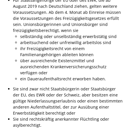
Für Staatsangehörige der EU oder des EWR, die ab
August 2019 nach Deutschland ziehen, gelten weitere
Ausschreibungen
Voraussetzungen. Ab dem 4. Monat ab Einreise müssen
Bebauungspläne
die Voraussetzungen des Freizügigkeitsgesetzes erfüllt
sein. Unionsbürgerinnen und Unionsbürger sind
Ortsrecht
freizügigkeitsberechtigt, wenn sie
selbständig oder unselbständig erwerbstätig sind
Gemeinderat
arbeitsuchend oder unfreiwillig arbeitslos sind
Standesamtliche
ihr Freizügigkeitsrecht von einem
Trauungen
Familienangehörigen ableiten können
über ausreichende Existenzmittel und
Karriere
ausreichenden Krankenversicherungsschutz
verfügen oder
Onlinezugangsgesetz
ein Daueraufenthaltsrecht erworben haben.
Sie sind zwar nicht Staatsbürgerin oder Staatsbürger
ERLEBEN
der EU, des EWR oder der Schweiz, aber besitzen eine
gültige Niederlassungserlaubnis oder einen bestimmten
Tourismus
anderen Aufenthaltstitel, der zur Ausübung einer
Erwerbstätigkeit berechtigt oder
Steillagen/Weinberge
Sie sind rechtskräftig anerkannter Flüchtling oder
asylberechtigt.
Natur Umwelt Klima