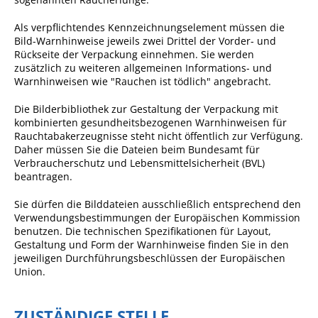
Sportstätten
Als verpflichtendes Kennzeichnungselement müssen die
Bild-Warnhinweise jeweils zwei Drittel der Vorder- und
Veranstaltungsgebäude
Rückseite der Verpackung einnehmen. Sie werden
zusätzlich zu weiteren allgemeinen Informations- und
Freiwillige Feuerwehr
Warnhinweisen wie "Rauchen ist tödlich" angebracht.
Bauhof
Die Bilderbibliothek zur Gestaltung der Verpackung mit
kombinierten gesundheitsbezogenen Warnhinweisen für
Häckselplatz
Rauchtabakerzeugnisse steht nicht öffentlich zur Verfügung.
Friedhof
Daher müssen Sie die Dateien beim Bundesamt für
Verbraucherschutz und Lebensmittelsicherheit (BVL)
Kläranlage
beantragen.
Kommunale
Sie dürfen die Bilddateien ausschließlich entsprechend den
Wärmeplanung
Verwendungsbestimmungen der Europäischen Kommission
benutzen. Die technischen Spezifikationen für Layout,
Netzmonitor der NetzeBW
Gestaltung und Form der Warnhinweise finden Sie in den
jeweiligen Durchführungsbeschlüssen der Europäischen
Gemmrigheimer
Union.
Infokalender
Zahlen & Fakten
ZUSTÄNDIGE STELLE