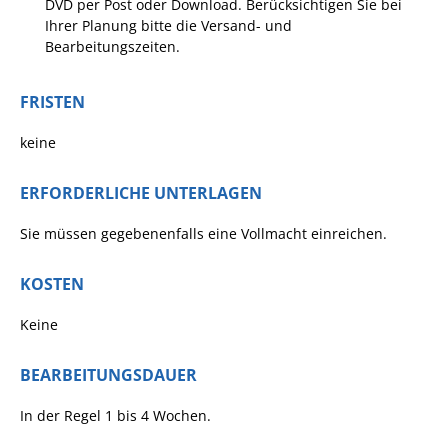
DVD per Post oder Download. Berücksichtigen Sie bei
Ausschreibungen
Ihrer Planung bitte die Versand- und
Bearbeitungszeiten.
Bebauungspläne
Ortsrecht
FRISTEN
Gemeinderat
keine
Standesamtliche
Trauungen
ERFORDERLICHE UNTERLAGEN
Karriere
Sie müssen gegebenenfalls eine Vollmacht einreichen.
Onlinezugangsgesetz
KOSTEN
ERLEBEN
Keine
Tourismus
BEARBEITUNGSDAUER
Steillagen/Weinberge
In der Regel 1 bis 4 Wochen.
Natur Umwelt Klima