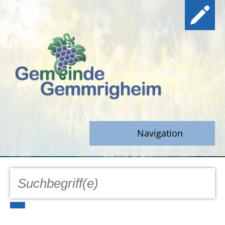
Navigation
GEMEINDE
Aktuell
Notfall/Notdienste/Krise
Hinweisgeberschutz