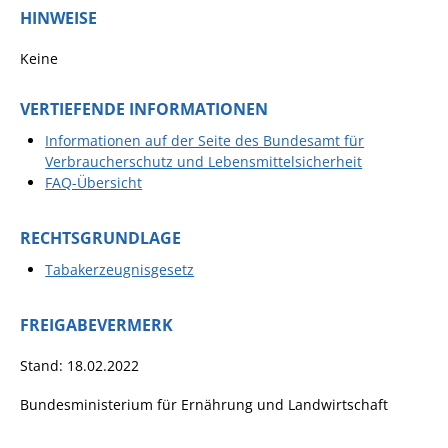
HINWEISE
Pop-Up-Museum
Kerngeschichten
Keine
RADKultur in
Gemmrigheim
VERTIEFENDE INFORMATIONEN
Informationen auf der Seite des Bundesamt für
Angebote für Senioren
Verbraucherschutz und Lebensmittelsicherheit
Kinder und Jugendliche
FAQ-Übersicht
Partnerschaft Trigono-
Orestiada
RECHTSGRUNDLAGE
Vereine + Kultur
Tabakerzeugnisgesetz
Kirchen
FREIGABEVERMERK
Geschichte
Stand: 18.02.2022
MEIN GEMMRIGHEIM
Bundesministerium für Ernährung und Landwirtschaft