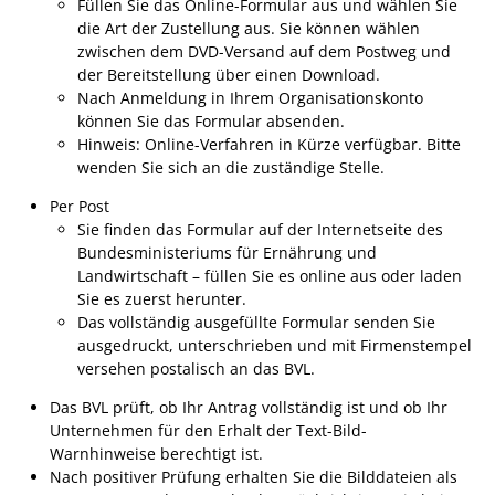
Formulare
Füllen Sie das Online-Formular aus und wählen Sie
die Art der Zustellung aus. Sie können wählen
Wissenswertes/Service
zwischen dem DVD-Versand auf dem Postweg und
der Bereitstellung über einen Download.
Mängelmeldung online
Nach Anmeldung in Ihrem Organisationskonto
Winterdienst
können Sie das Formular absenden.
Hinweis: Online-Verfahren in Kürze verfügbar. Bitte
Gutachterausschuss
wenden Sie sich an die zuständige Stelle.
Organspende
Per Post
Sie finden das Formular auf der Internetseite des
Gleichstellung
Bundesministeriums für Ernährung und
Selbstbestimmung
Landwirtschaft – füllen Sie es online aus oder laden
Sie es zuerst herunter.
Fachstelle
Das vollständig ausgefüllte Formular senden Sie
Wohnungssicherung
ausgedruckt, unterschrieben und mit Firmenstempel
versehen postalisch an das BVL.
Aushang- und Schaukästen
Das BVL prüft, ob Ihr Antrag vollständig ist und ob Ihr
Mitarbeitende im Rathaus
Unternehmen für den Erhalt der Text-Bild-
Warnhinweise berechtigt ist.
Öffentliche
Nach positiver Prüfung erhalten Sie die Bilddateien als
Bekanntmachungen