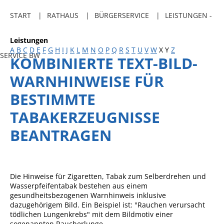
Freibadkarten
START
RATHAUS
BÜRGERSERVICE
LEISTUNGEN -
Gemeindeamtsblatt
Leistungen
Social Media
A
B
C
D
E
F
G
H
I
J
K
L
M
N
O
P
Q
R
S
T
U
V
W
X
Y
Z
SERVICE BW
KOMBINIERTE TEXT-BILD-
Parkraumkonzept
WARNHINWEISE FÜR
Ladeinfrastruktur
BESTIMMTE
Einrichtungen
TABAKERZEUGNISSE
Kindertageseinrichtungen
BEANTRAGEN
Schulkindbetreuung
Grundschule
Mensa
Die Hinweise für Zigaretten, Tabak zum Selberdrehen und
Wasserpfeifentabak bestehen aus einem
Musikschule
gesundheitsbezogenen Warnhinweis inklusive
dazugehörigem Bild. Ein Beispiel ist: "Rauchen verursacht
Gemeindebücherei
tödlichen Lungenkrebs" mit dem Bildmotiv einer
sogenannten Raucherlunge.
Jugendhaus