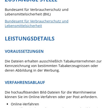
Angebote für Geflüchtete
Bundesamt für Verbraucherschutz und
Wirtschaft + Handel
Lebensmittelsicherheit (BVL)
Bundesamt für Verbraucherschutz und
Lebensmittelsicherheit
RATHAUS
LEISTUNGSDETAILS
Öffnungszeiten
Kontakt
VORAUSSETZUNGEN
Online-Bürgerportal
Die Dateien erhalten ausschließlich Tabakunternehmen zur
Kennzeichnung von bestimmten Tabakerzeugnissen oder
Bürgerservice
deren Abbildung in der Werbung.
Behördenwegweiser
VERFAHRENSABLAUF
Lebenslagen
Leistungen - Service BW
Die hochauflösenden Bild-Dateien für die Warnhinweise
können Sie im Online-Verfahren oder per Post anfordern.
Neubürgerinfos
Online-Verfahren