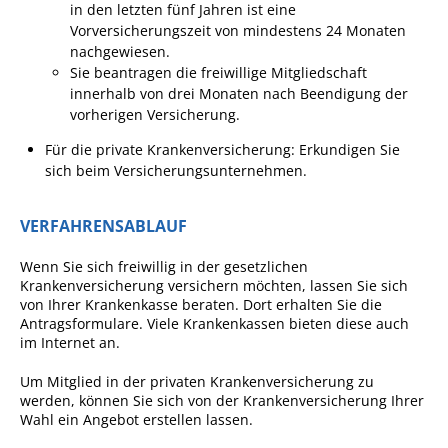
Formulare
in den letzten fünf Jahren ist eine
Vorversicherungszeit von mindestens 24 Monaten
Wissenswertes/Service
nachgewiesen.
Sie beantragen die freiwillige Mitgliedschaft
Mängelmeldung online
innerhalb von drei Monaten nach Beendigung der
Winterdienst
vorherigen Versicherung.
Gutachterausschuss
Für die private Krankenversicherung: Erkundigen Sie
sich beim Versicherungsunternehmen.
Organspende
Gleichstellung
VERFAHRENSABLAUF
Selbstbestimmung
Wenn Sie sich freiwillig in der gesetzlichen
Fachstelle
Krankenversicherung versichern möchten, lassen Sie sich
von Ihrer Krankenkasse beraten. Dort erhalten Sie die
Wohnungssicherung
Antragsformulare. Viele Krankenkassen bieten diese auch
Aushang- und Schaukästen
im Internet an.
Mitarbeitende im Rathaus
Um Mitglied in der privaten Krankenversicherung zu
werden, können Sie sich von der Krankenversicherung Ihrer
Öffentliche
Wahl ein Angebot erstellen lassen.
Bekanntmachungen