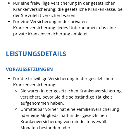
Für eine freiwillige Versicherung in der gesetzlichen
Angebote für Geflüchtete
Krankenversicherung: die gesetzliche Krankenkasse, bei
der Sie zuletzt versichert waren
Wirtschaft + Handel
Für eine Versicherung in der privaten
Krankenversicherung: jedes Unternehmen, das eine
RATHAUS
private Krankenversicherung anbietet
Öffnungszeiten
LEISTUNGSDETAILS
Kontakt
VORAUSSETZUNGEN
Online-Bürgerportal
Für die freiwillige Versicherung in der gesetzlichen
Bürgerservice
Krankenversicherung:
Sie waren in der gesetzlichen Krankenversicherung
Behördenwegweiser
versichert, bevor Sie die selbständige Tätigkeit
Lebenslagen
aufgenommen haben.
Unmittelbar vorher hat eine Familienversicherung
Leistungen - Service BW
oder eine Mitgliedschaft in der gesetzlichen
Krankenversicherung von mindestens zwölf
Neubürgerinfos
Monaten bestanden oder