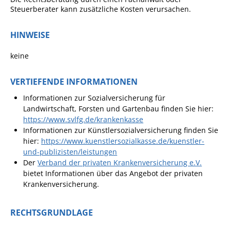
Steuerberater kann zusätzliche Kosten verursachen.
Pop-Up-Museum
Kerngeschichten
HINWEISE
RADKultur in
Gemmrigheim
keine
Angebote für Senioren
VERTIEFENDE INFORMATIONEN
Kinder und Jugendliche
Informationen zur
Sozialversicherung für
Partnerschaft Trigono-
Landwirtschaft, Forsten und Gartenbau
finden Sie hier:
https://www.svlfg.de/krankenkasse
Orestiada
Informationen zur Künstlersozialversicherung finden Sie
Vereine + Kultur
hier:
https://www.kuenstlersozialkasse.de/kuenstler-
und-publizisten/leistungen
Kirchen
Der
Verband der privaten Krankenversicherung e.V.
bietet Informationen über das Angebot der privaten
Geschichte
Krankenversicherung.
MEIN GEMMRIGHEIM
RECHTSGRUNDLAGE