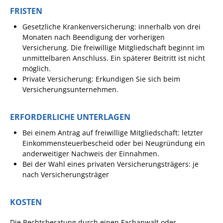
FRISTEN
Ausschreibungen
Gesetzliche Krankenversicherung: innerhalb von drei
Bebauungspläne
Monaten nach Beendigung der vorherigen
Ortsrecht
Versicherung. Die freiwillige Mitgliedschaft beginnt im
unmittelbaren Anschluss. Ein späterer Beitritt ist nicht
Gemeinderat
möglich.
Private Versicherung: Erkundigen Sie sich beim
Standesamtliche
Versicherungsunternehmen.
Trauungen
Karriere
ERFORDERLICHE UNTERLAGEN
Onlinezugangsgesetz
Bei einem Antrag auf freiwillige Mitgliedschaft: letzter
Einkommensteuerbescheid oder bei Neugründung ein
anderweitiger Nachweis der Einnahmen.
ERLEBEN
Bei der Wahl eines privaten Versicherungsträgers: je
nach Versicherungsträger
Tourismus
Steillagen/Weinberge
KOSTEN
Natur Umwelt Klima
Die Rechtsberatung durch einen Fachanwalt oder