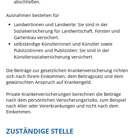
abschließen.
Sportstätten
Ausnahmen bestehen für
Veranstaltungsgebäude
Landwirtinnen und Landwirte: Sie sind in der
Sozialversicherung für Landwirtschaft, Forsten und
Freiwillige Feuerwehr
Gartenbau versichert.
Bauhof
selbständige Künstlerinnen und Künstler sowie
Publizistinnen und Publizisten: Sie sind in der
Häckselplatz
Künstlersozialversicherung versichert.
Friedhof
Die Beiträge zur gesetzlichen Krankenversicherung richten
Kläranlage
sich nach Ihre
m Einkommen, dem Beitragssatz und dem
gewünschten Anspruch auf Krankengeld.
Kommunale
Private Krankenversicherungen berechnen die Beiträge
Wärmeplanung
nach dem persönlichen Versicherungsrisiko, zum Beispiel
Netzmonitor der NetzeBW
nach Alter oder Vorerkrankungen
und nicht nach dem
Einkommen
.
Gemmrigheimer
Infokalender
ZUSTÄNDIGE STELLE
Zahlen & Fakten