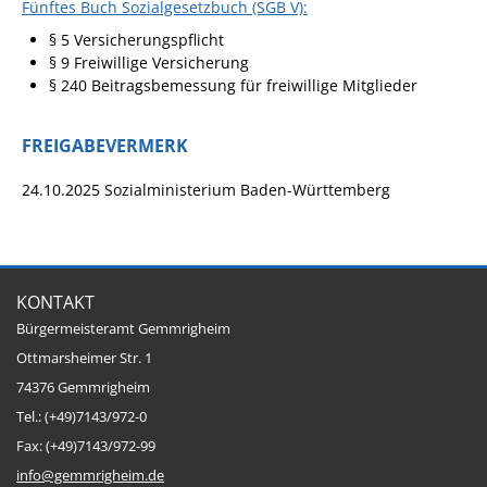
Projekt Summendes
Fünftes Buch Sozialgesetzbuch (SGB V):
Gemmrigheim
§ 5 Versicherungspflicht
§ 9 Freiwillige Versicherung
Markungsputzete
§ 240 Beitragsbemessung für freiwillige Mitglieder
Lesepaten gesucht!
Gemmrigheimer
FREIGABEVERMERK
Lesewochen
24.10.2025 Sozialministerium Baden-Württemberg
Paten für Baum- und
Pflanzbeete
Aktion „PFLÜCK MICH!“
KONTAKT
Boulebahn
Bürgermeisteramt Gemmrigheim
Willkommensbesuche
Ottmarsheimer Str. 1
Krabbelgruppe
74376 Gemmrigheim
Tel.: (+49)7143/972-0
Kinderkleidermarkt
Fax: (+49)7143/972-99
Gemmrigheimer
info@gemmrigheim.de
Dorfflohmarkt