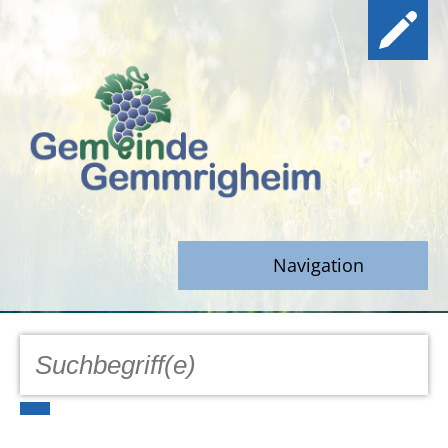
Navigation
GEMEINDE
Aktuell
Notfall/Notdienste/Krise
Hinweisgeberschutz