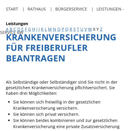
Freibadkarten
START
RATHAUS
BÜRGERSERVICE
LEISTUNGEN -
Gemeindeamtsblatt
Leistungen
Social Media
A
B
C
D
E
F
G
H
I
J
K
L
M
N
O
P
Q
R
S
T
U
V
W
X
Y
Z
SERVICE BW
KRANKENVERSICHERUNG
Parkraumkonzept
FÜR FREIBERUFLER
Ladeinfrastruktur
BEANTRAGEN
Einrichtungen
Kindertageseinrichtungen
Schulkindbetreuung
Als Selbständige oder Selbständiger sind Sie nicht in der
gesetzlichen Krankenversicherung pflichtversichert. Sie
Grundschule
haben drei Möglichkeiten:
Mensa
Sie können sich freiwillig in der gesetzlichen
Krankenversicherung versichern.
Musikschule
Sie können sich privat versichern.
Sie können beides kombinieren und zur gesetzlichen
Gemeindebücherei
Krankenversicherung eine private Zusatzversicherung
Jugendhaus