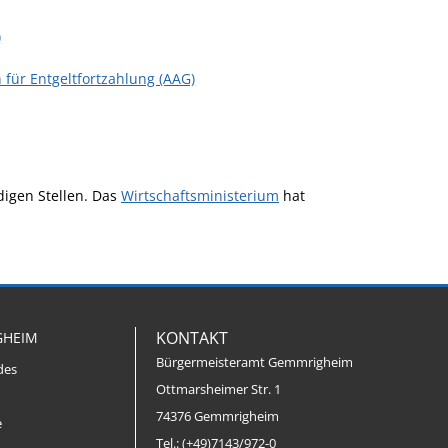
)
für Entgeltfortzahlung (AAG)
digen Stellen. Das
Wirtschaftsministerium
hat
KONTAKT
GHEIM
Bürgermeisteramt Gemmrigheim
des
Ottmarsheimer Str. 1
74376 Gemmrigheim
e
Tel.: (+49)7143/972-0