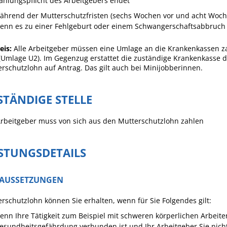
ahlungspflicht des Arbeitgebers endet
Häckselplatz
ährend der Mutterschutzfristen (sechs Wochen vor und acht Woc
enn es zu einer Fehlgeburt oder einem Schwangerschaftsabbruch
Friedhof
Kläranlage
eis:
Alle Arbeitgeber müssen eine Umlage an die Krankenkassen za
(Umlage U2). Im Gegenzug erstattet die zuständige Krankenkasse
rschutzlohn auf Antrag. Das gilt auch bei Minijobberinnen.
STÄNDIGE STELLE
rbeitgeber muss von sich aus den Mutterschutzlohn zahlen
ISTUNGSDETAILS
AUSSETZUNGEN
rschutzlohn können Sie erhalten, wenn für Sie Folgendes gilt:
enn Ihre Tätigkeit zum Beispiel mit schweren körperlichen Arbeite
esundheitsgefährdung verbunden ist und Ihr Arbeitgeber Sie nich