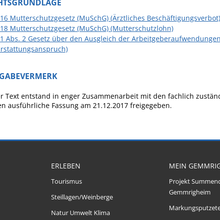
HTSGRUNDLAGE
 16 Mutterschutzgesetz (MuSchG) (Ärztliches Beschäftigungsverbot
 18 Mutterschutzgesetz (MuSchG) (Mutterschutzlohn)
 1 Abs. 2 Gesetz über den Ausgleich der Arbeitgeberaufwendungen 
Erstattungsanspruch)
IGABEVERMERK
r Text entstand in enger Zusammenarbeit mit den fachlich zustän
n ausführliche Fassung am 21.12.2017 freigegeben.
ERLEBEN
MEIN GEMMRI
Tourismus
Projekt Summen
Gemmrigheim
Steillagen/Weinberge
Markungsputzet
Natur Umwelt Klima