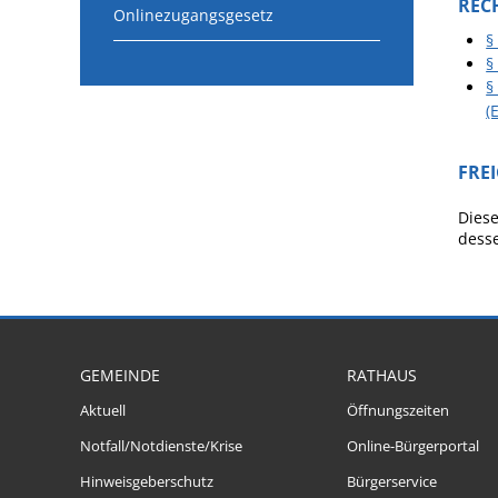
REC
Onlinezugangsgesetz
§
§
§
(
FRE
Diese
desse
GEMEINDE
RATHAUS
Aktuell
Öffnungszeiten
Notfall/Notdienste/Krise
Online-Bürgerportal
Hinweisgeberschutz
Bürgerservice