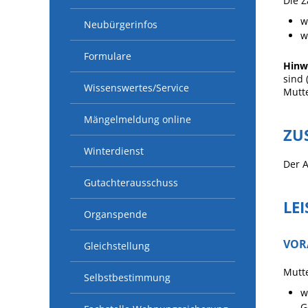
Die Z
w
Neubürgerinfos
w
Formulare
Hinw
sind 
Wissenswertes/Service
Mutte
Mängelmeldung online
ZU
Winterdienst
Der A
Gutachterausschuss
LE
Organspende
VOR
Gleichstellung
Mutte
Selbstbestimmung
w
G