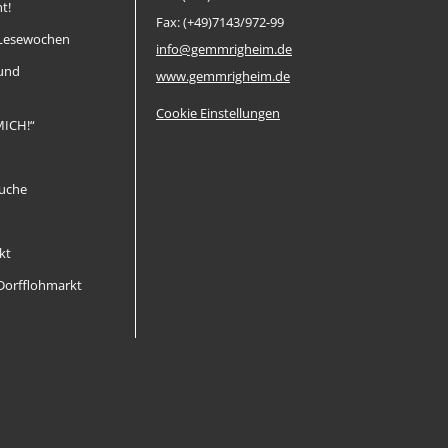
t!
Fax: (+49)7143/972-99
Lesewochen
info@gemmrigheim.de
 und
www.gemmrigheim.de
Cookie Einstellungen
MICH!“
uche
kt
orfflohmarkt