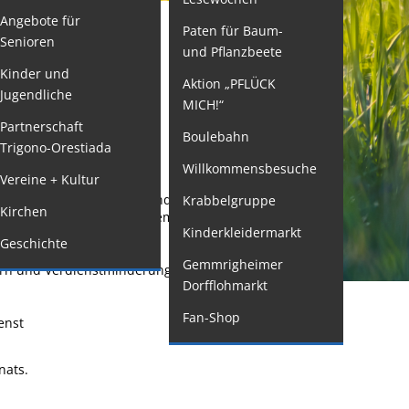
Angebote für
Paten für Baum-
ormulare
Senioren
und Pflanzbeete
issenswertes/Service
Kinder und
Aktion „PFLÜCK
Jugendliche
ängelmeldung
MICH!“
nline
Partnerschaft
Boulebahn
Trigono-Orestiada
interdienst
Willkommensbesuche
Vereine + Kultur
utachterausschuss
äftigungsverbotes
während Ihrer
Krabbelgruppe
Kirchen
rganspende
ällen erhalten Sie von Ihrem Arbeitgeber
Kinderkleidermarkt
chäftigt sind.
Geschichte
leichstellung
Gemmrigheimer
rn und Verdienstminderungen vermeiden. Er ist
elbstbestimmung
Dorfflohmarkt
achstelle
Fan-Shop
enst
ohnungssicherung
ushang- und
nats.
chaukästen