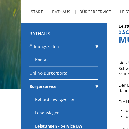
START
RATHAUS
BÜRGERSERVICE
LEIS
Leis
A
B
C
RATHAUS
M
Öffnungszeiten
Kontakt
Sie 
Schwa
Online-Bürgerportal
Mutte
Der 
Bürgerservice
daher
Behördenwegweiser
Die H
d
Lebenslagen
d
Leistungen - Service BW