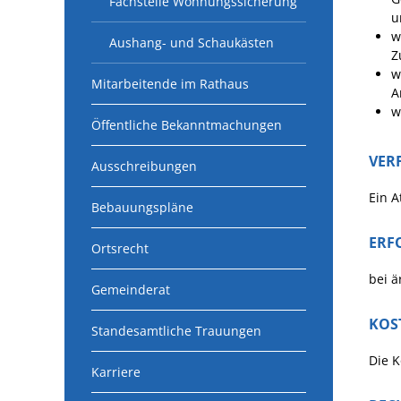
Fachstelle Wohnungssicherung
u
w
Aushang- und Schaukästen
Z
w
Mitarbeitende im Rathaus
A
w
Öffentliche Bekanntmachungen
VER
Ausschreibungen
Ein A
Bebauungspläne
ERF
Ortsrecht
bei ä
Gemeinderat
KOS
Standesamtliche Trauungen
Die K
Karriere