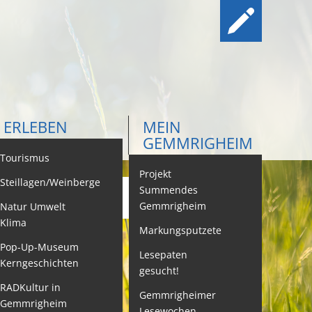
ERLEBEN
MEIN
GEMMRIGHEIM
ontakt
Tourismus
Projekt
Steillagen/Weinberge
Summendes
Gemmrigheim
Natur Umwelt
ehördenwegweiser
Klima
Markungsputzete
ebenslagen
Pop-Up-Museum
Lesepaten
Kerngeschichten
gesucht!
eistungen -
ervice BW
RADKultur in
Gemmrigheimer
Gemmrigheim
Lesewochen
eubürgerinfos