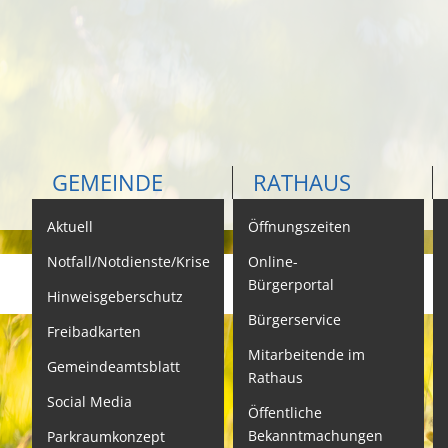
GEMEINDE
RATHAUS
Aktuell
Öffnungszeiten
K
Notfall/Notdienste/Krise
Online-
Bürgerportal
Hinweisgeberschutz
Bürgerservice
B
Freibadkarten
Mitarbeitende im
L
Gemeindeamtsblatt
Rathaus
L
Social Media
Öffentliche
S
Bekanntmachungen
Parkraumkonzept
N