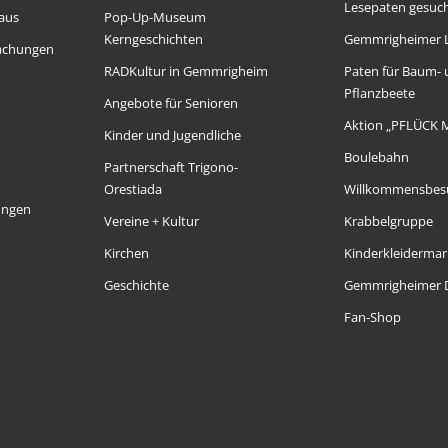
Lesepaten gesuch
aus
Pop-Up-Museum
Kerngeschichten
Gemmrigheimer 
achungen
RADKultur in Gemmrigheim
Paten für Baum-
Pflanzbeete
Angebote für Senioren
Aktion „PFLÜCK 
Kinder und Jugendliche
Boulebahn
Partnerschaft Trigono-
Orestiada
Willkommensbes
ungen
Vereine + Kultur
Krabbelgruppe
Kirchen
Kinderkleidermar
Geschichte
Gemmrigheimer D
Fan-Shop