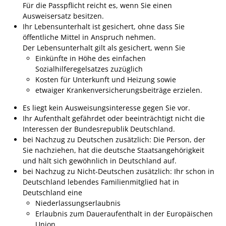
Formulare
Für die Passpflicht reicht es, wenn Sie einen
Ausweisersatz besitzen.
Wissenswertes/Service
Ihr Lebensunterhalt ist gesichert, ohne dass Sie
Mängelmeldung online
öffentliche Mittel in Anspruch nehmen.
Der Lebensunterhalt gilt als gesichert, wenn Sie
Winterdienst
Einkünfte in Höhe des einfachen
Sozialhilferegelsatzes zuzüglich
Gutachterausschuss
Kosten für Unterkunft und Heizung sowie
Organspende
etwaiger Krankenversicherungsbeiträge erzielen.
Gleichstellung
Es liegt kein Ausweisungsinteresse gegen Sie vor.
Ihr Aufenthalt gefährdet oder beeinträchtigt nicht die
Selbstbestimmung
Interessen der Bundesrepublik Deutschland.
bei Nachzug zu Deutschen zusätzlich: Die Person, der
Fachstelle
Sie nachziehen, hat die deutsche Staatsangehörigkeit
Wohnungssicherung
und hält sich gewöhnlich in Deutschland auf.
bei Nachzug zu Nicht-Deutschen zusätzlich: Ihr schon in
Aushang- und Schaukästen
Deutschland lebendes Familienmitglied hat in
Mitarbeitende im Rathaus
Deutschland eine
Niederlassungserlaubnis
Öffentliche
Erlaubnis zum Daueraufenthalt in der Europäischen
Bekanntmachungen
Union