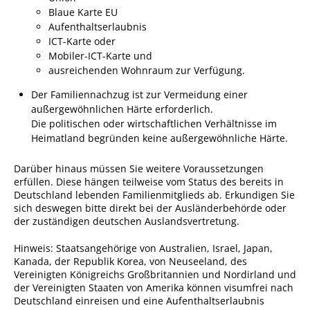
Blaue Karte EU
Ausschreibungen
Aufenthaltserlaubnis
Bebauungspläne
ICT-Karte oder
Mobiler-ICT-Karte und
Ortsrecht
ausreichenden Wohnraum zur Verfügung.
Gemeinderat
Der Familiennachzug ist zur Vermeidung einer
außergewöhnlichen Härte erforderlich.
Standesamtliche
Die politischen oder wirtschaftlichen Verhältnisse im
Trauungen
Heimatland begründen keine außergewöhnliche Härte.
Karriere
Darüber hinaus müssen Sie weitere Voraussetzungen
Onlinezugangsgesetz
erfüllen.
Diese hängen teilweise vom Status des bereits in
Deutschland lebenden Familienmitglieds ab.
Erkundigen Sie
sich deswegen bitte direkt bei der Ausländerbehörde oder
ERLEBEN
der zuständigen deutschen Auslandsvertretung.
Hinweis: Staatsangehörige von Australien, Israel, Japan,
Tourismus
Kanada, der Republik Korea, von Neuseeland, des
Vereinigten Königreichs Großbritannien und Nordirland und
Steillagen/Weinberge
der Vereinigten Staaten von Amerika können visumfrei nach
Deutschland einreisen und eine Aufenthaltserlaubnis
Natur Umwelt Klima