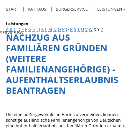
Freibadkarten
START
RATHAUS
BÜRGERSERVICE
LEISTUNGEN -
Gemeindeamtsblatt
Leistungen
Social Media
A
B
C
D
E
F
G
H
I
J
K
L
M
N
O
P
Q
R
S
T
U
V
W
X
Y
Z
SERVICE BW
NACHZUG AUS
Parkraumkonzept
FAMILIÄREN GRÜNDEN
Ladeinfrastruktur
(WEITERE
Einrichtungen
FAMILIENANGEHÖRIGE) -
Kindertageseinrichtungen
AUFENTHALTSERLAUBNIS
Schulkindbetreuung
BEANTRAGEN
Grundschule
Mensa
Musikschule
Um eine außergewöhnliche Härte zu vermeiden, können
sonstige ausländische Familienangehörige von Deutschen
Gemeindebücherei
eine Aufenthaltserlaubnis aus familiären Gründen erhalten.
Jugendhaus