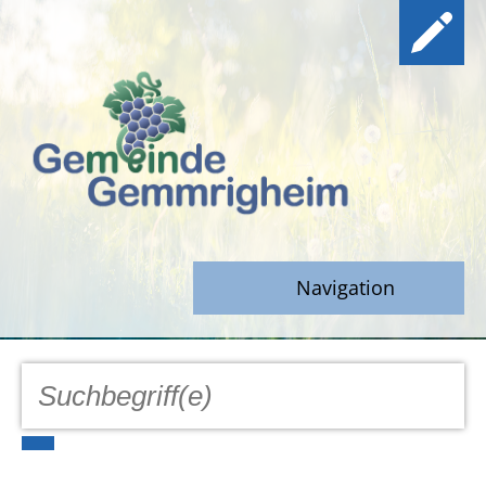
Navigation
GEMEINDE
Aktuell
Notfall/Notdienste/Krise
Hinweisgeberschutz