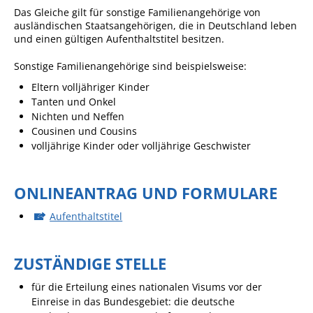
Das Gleiche gilt für sonstige Familienangehörige von
Sportstätten
ausländischen Staatsangehörigen, die in Deutschland leben
und einen gültigen Aufenthaltstitel besitzen.
Veranstaltungsgebäude
Sonstige Familienangehörige sind beispielsweise:
Freiwillige Feuerwehr
Eltern volljähriger Kinder
Bauhof
Tanten und Onkel
Nichten und Neffen
Häckselplatz
Cousinen und Cousins
volljährige Kinder oder volljährige Geschwister
Friedhof
Kläranlage
ONLINEANTRAG UND FORMULARE
Kommunale
Wärmeplanung
Aufenthaltstitel
Netzmonitor der NetzeBW
ZUSTÄNDIGE STELLE
Gemmrigheimer
Infokalender
für die Erteilung eines nationalen Visums vor der
Einreise in das Bundesgebiet: die deutsche
Zahlen & Fakten