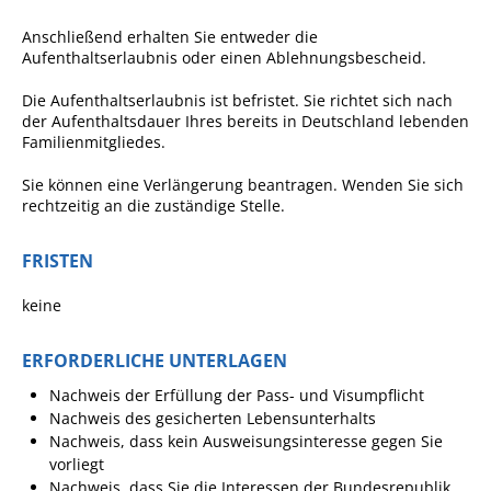
Projekt Summendes
Gemmrigheim
Anschließend erhalten Sie entweder die
Aufenthaltserlaubnis oder einen Ablehnungsbescheid.
Markungsputzete
Die Aufenthaltserlaubnis ist befristet. Sie richtet sich nach
Lesepaten gesucht!
der Aufenthaltsdauer Ihres bereits in Deutschland lebenden
Familienmitgliedes.
Gemmrigheimer
Lesewochen
Sie können eine Verlängerung beantragen. Wenden Sie sich
rechtzeitig an die
zuständige Stelle
.
Paten für Baum- und
Pflanzbeete
FRISTEN
Aktion „PFLÜCK MICH!“
keine
Boulebahn
Willkommensbesuche
ERFORDERLICHE UNTERLAGEN
Krabbelgruppe
Nachweis der Erfüllung der Pass- und Visumpflicht
Nachweis des gesicherten Lebensunterhalts
Kinderkleidermarkt
Nachweis, dass kein Ausweisungsinteresse gegen Sie
Gemmrigheimer
vorliegt
Nachweis, dass Sie die Interessen der Bundesrepublik
Dorfflohmarkt