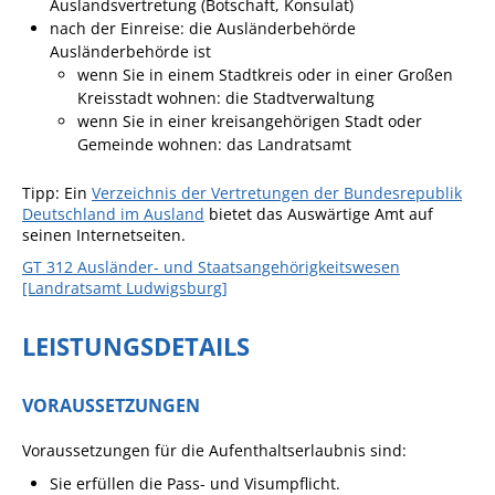
Auslandsvertretung (Botschaft, Konsulat)
Angebote für Geflüchtete
nach der Einreise: die Ausländerbehörde
Ausländerbehörde ist
Wirtschaft + Handel
wenn Sie in einem Stadtkreis oder in einer Großen
Kreisstadt wohnen: die Stadtverwaltung
wenn Sie in einer kreisangehörigen Stadt oder
RATHAUS
Gemeinde wohnen: das Landratsamt
Öffnungszeiten
Tipp: Ein
Verzeichnis der Vertretungen der Bundesrepublik
Deutschland im Ausland
bietet das Auswärtige Amt auf
Kontakt
seinen Internetseiten.
Online-Bürgerportal
GT 312 Ausländer- und Staatsangehörigkeitswesen
[Landratsamt Ludwigsburg]
Bürgerservice
LEISTUNGSDETAILS
Behördenwegweiser
Lebenslagen
VORAUSSETZUNGEN
Leistungen - Service BW
Voraussetzungen für die Aufenthaltserlaubnis sind:
Neubürgerinfos
Sie erfüllen die Pass- und Visumpflicht.