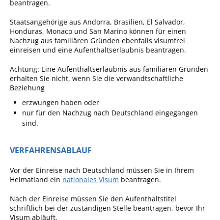
beantragen.
Pop-Up-Museum
Staatsangehörige aus Andorra, Brasilien, El Salvador,
Kerngeschichten
Honduras, Monaco und San Marino können für einen
Nachzug aus familiären Gründen ebenfalls visumfrei
RADKultur in
einreisen und eine Aufenthaltserlaubnis beantragen.
Gemmrigheim
Achtung:
Eine Aufenthaltserlaubnis aus familiären Gründen
Angebote für Senioren
erhalten Sie nicht, wenn Sie die verwandtschaftliche
Kinder und Jugendliche
Beziehung
erzwungen haben oder
Partnerschaft Trigono-
nur für den Nachzug nach Deutschland eingegangen
Orestiada
sind.
Vereine + Kultur
Kirchen
VERFAHRENSABLAUF
Geschichte
Vor der Einreise nach Deutschland müssen Sie in Ihrem
Heimatland ein
nationales Visum
beantragen.
MEIN GEMMRIGHEIM
Nach der Einreise müssen Sie den Aufenthaltstitel
schriftlich bei der zuständigen Stelle beantragen, bevor Ihr
Visum abläuft.