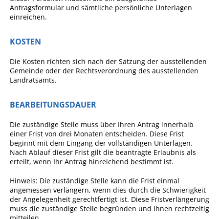
Projekt Summendes
Antragsformular und sämtliche persönliche Unterlagen
Gemmrigheim
einreichen.
Markungsputzete
KOSTEN
Lesepaten gesucht!
Die Kosten richten sich nach der Satzung der ausstellenden
Gemmrigheimer
Gemeinde oder der Rechtsverordnung des ausstellenden
Lesewochen
Landratsamts.
Paten für Baum- und
Pflanzbeete
BEARBEITUNGSDAUER
Aktion „PFLÜCK MICH!“
Die zuständige Stelle muss über Ihren Antrag innerhalb
einer Frist von drei Monaten entscheiden. Diese Frist
Boulebahn
beginnt mit dem Eingang der vollständigen Unterlagen.
Nach Ablauf dieser Frist gilt die beantragte Erlaubnis als
Willkommensbesuche
erteilt, wenn Ihr Antrag hinreichend bestimmt ist.
Krabbelgruppe
Hinweis: Die zuständige Stelle kann die Frist einmal
Kinderkleidermarkt
angemessen verlängern, wenn dies durch die Schwierigkeit
der Angelegenheit gerechtfertigt ist. Diese Fristverlängerung
Gemmrigheimer
muss die zuständige Stelle begründen und Ihnen rechtzeitig
Dorfflohmarkt
mitteilen.