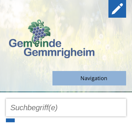
Navigation
GEMEINDE
Aktuell
Notfall/Notdienste/Krise
Hinweisgeberschutz