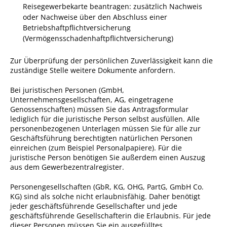
Reisegewerbekarte beantragen: zusätzlich Nachweis
Pop-Up-Museum
oder Nachweise über den Abschluss einer
Kerngeschichten
Betriebshaftpflichtversicherung
(Vermögensschadenhaftpflichtversicherung)
RADKultur in
Gemmrigheim
Zur Überprüfung der persönlichen Zuverlässigkeit kann die
zuständige Stelle weitere Dokumente anfordern.
Angebote für Senioren
Kinder und Jugendliche
Bei juristischen Personen (GmbH,
Unternehmensgesellschaften, AG, eingetragene
Partnerschaft Trigono-
Genossenschaften) müssen Sie das Antragsformular
Orestiada
lediglich für die juristische Person selbst ausfüllen. Alle
personenbezogenen Unterlagen müssen Sie für alle zur
Vereine + Kultur
Geschäftsführung berechtigten natürlichen Personen
einreichen (zum Beispiel Personalpapiere). Für die
Kirchen
juristische Person benötigen Sie außerdem einen Auszug
aus dem Gewerbezentralregister.
Geschichte
Personengesellschaften (GbR, KG, OHG, PartG, GmbH Co.
KG) sind als solche nicht erlaubnisfähig. Daher benötigt
MEIN GEMMRIGHEIM
jeder geschäftsführende Gesellschafter und jede
geschäftsführende Gesellschafterin die Erlaubnis. Für jede
dieser Personen müssen Sie ein ausgefülltes