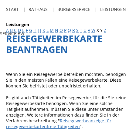
Freibadkarten
START
RATHAUS
BÜRGERSERVICE
LEISTUNGEN -
Gemeindeamtsblatt
Leistungen
Social Media
A
B
C
D
E
F
G
H
I
J
K
L
M
N
O
P
Q
R
S
T
U
V
W
X
Y
Z
SERVICE BW
REISEGEWERBEKARTE
Parkraumkonzept
BEANTRAGEN
Ladeinfrastruktur
Einrichtungen
Kindertageseinrichtungen
Wenn Sie ein Reisegewerbe betreiben möchten, benötigen
Sie in den meisten Fällen eine Reisegewerbekarte. Diese
Schulkindbetreuung
können Sie befristet oder unbefristet erhalten.
Grundschule
Es gibt auch Tätigkeiten im Reisegewerbe, für die Sie keine
Reisegewerbekarte benötigen. Wenn Sie eine solche
Mensa
Tätigkeit aufnehmen, müssen Sie diese unter Umständen
Musikschule
anzeigen. Weitere Informationen dazu finden Sie in der
Verfahrensbeschreibung "
Reisegewerbeanzeige für
Gemeindebücherei
reisegewerbekartenfreie Tätigkeiten
".
Jugendhaus