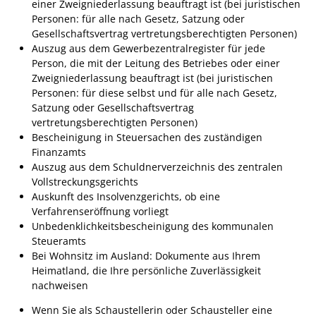
einer Zweigniederlassung beauftragt ist (bei juristischen
Ausschreibungen
Personen: für alle nach Gesetz, Satzung oder
Gesellschaftsvertrag vertretungsberechtigten Personen)
Bebauungspläne
Auszug aus dem Gewerbezentralregister für jede
Person, die mit der Leitung des Betriebes oder einer
Ortsrecht
Zweigniederlassung beauftragt ist (bei juristischen
Gemeinderat
Personen: für diese selbst und für alle nach Gesetz,
Satzung oder Gesellschaftsvertrag
Standesamtliche
vertretungsberechtigten Personen)
Trauungen
Bescheinigung in Steuersachen des zuständigen
Finanzamts
Karriere
Auszug aus dem Schuldnerverzeichnis des zentralen
Onlinezugangsgesetz
Vollstreckungsgerichts
Auskunft des Insolvenzgerichts, ob eine
Verfahrenseröffnung vorliegt
ERLEBEN
Unbedenklichkeitsbescheinigung des kommunalen
Steueramts
Bei Wohnsitz im Ausland: Dokumente aus Ihrem
Tourismus
Heimatland, die Ihre persönliche Zuverlässigkeit
Steillagen/Weinberge
nachweisen
Natur Umwelt Klima
Wenn Sie als Schaustellerin oder Schausteller eine