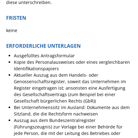
Formulare
diese unterschreiben.
Wissenswertes/Service
FRISTEN
Mängelmeldung online
keine
Winterdienst
Gutachterausschuss
ERFORDERLICHE UNTERLAGEN
Organspende
Ausgefülltes Antragsformular
Kopie des Personalausweises oder eines vergleichbaren
Gleichstellung
Identifikationspapiers
Aktueller Auszug aus dem Handels- oder
Selbstbestimmung
Genossenschaftsregister, soweit das Unternehmen im
Fachstelle
Register eingetragen ist; ansonsten eine Ausfertigung
Wohnungssicherung
des Gesellschaftsvertrags (zum Beispiel bei einer
Gesellschaft bürgerlichen Rechts (GbR))
Aushang- und Schaukästen
Bei Unternehmenssitz im Ausland: Dokumente aus dem
Sitzland, die die Rechtsform nachweisen
Mitarbeitende im Rathaus
Auszug aus dem Bundeszentralregister
(Führungszeugnis) zur Vorlage bei einer Behörde für
Öffentliche
jede Person, die mit der Leitung des Betriebes oder
Bekanntmachungen