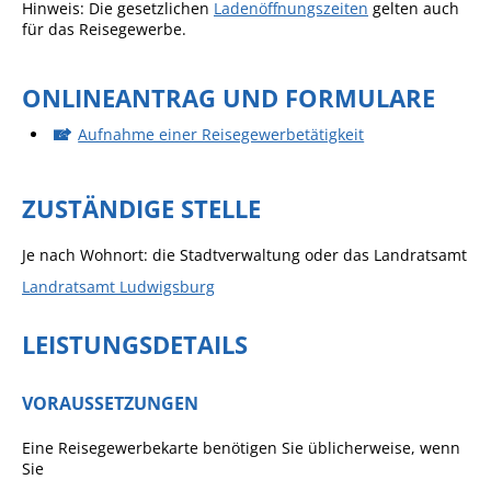
Hinweis: Die gesetzlichen
Ladenöffnungszeiten
gelten auch
für das Reisegewerbe.
Sportstätten
Veranstaltungsgebäude
ONLINEANTRAG UND FORMULARE
Freiwillige Feuerwehr
Aufnahme einer Reisegewerbetätigkeit
Bauhof
Häckselplatz
ZUSTÄNDIGE STELLE
Friedhof
Je nach Wohnort: die Stadtverwaltung oder das Landratsamt
Kläranlage
Landratsamt Ludwigsburg
Kommunale
Wärmeplanung
LEISTUNGSDETAILS
Netzmonitor der NetzeBW
VORAUSSETZUNGEN
Gemmrigheimer
Infokalender
Eine Reisegewerbekarte benötigen Sie üblicherweise, wenn
Sie
Zahlen & Fakten