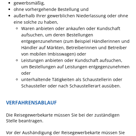
gewerbsmäßig,
Angebote für Geflüchtete
ohne vorhergehende Bestellung und
außerhalb Ihrer gewerblichen Niederlassung oder ohne
Wirtschaft + Handel
eine solche zu haben,
Waren anbieten oder ankaufen oder Kundschaft
RATHAUS
aufsuchen, um deren Bestellungen
entgegenzunehmen
(zum Beispiel Händlerinnen und
Händler auf Märkten, Betreiberinnen und Betreiber
Öffnungszeiten
von mobilen Imbisswagen)
oder
Leistungen anbieten oder Kundschaft aufsuchen,
Kontakt
um Bestellungen auf Leistungen entgegenzunehmen
oder
Online-Bürgerportal
unterhaltende Tätigkeiten als Schaustellerin oder
Bürgerservice
Schausteller oder nach Schaustellerart ausüben.
Behördenwegweiser
VERFAHRENSABLAUF
Lebenslagen
Die Reisegewerbekarte müssen Sie bei der zuständigen
Leistungen - Service BW
Stelle beantragen.
Neubürgerinfos
Vor der Aushändigung der Reisegewerbekarte müssen Sie