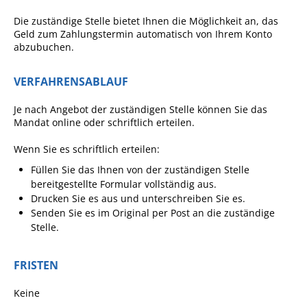
Angebote für Geflüchtete
Die zuständige Stelle bietet Ihnen die Möglichkeit an, das
Geld zum Zahlungstermin automatisch von Ihrem Konto
Wirtschaft + Handel
abzubuchen.
RATHAUS
VERFAHRENSABLAUF
Je nach Angebot der zuständigen Stelle können Sie das
Öffnungszeiten
Mandat online oder schriftlich erteilen.
Kontakt
Wenn Sie es schriftlich erteilen:
Online-Bürgerportal
Füllen Sie das Ihnen von der zuständigen Stelle
bereitgestellte Formular vollständig aus.
Bürgerservice
Drucken Sie es aus und unterschreiben Sie es.
Senden Sie es im Original per Post an die zuständige
Behördenwegweiser
Stelle.
Lebenslagen
Leistungen - Service BW
FRISTEN
Neubürgerinfos
Keine