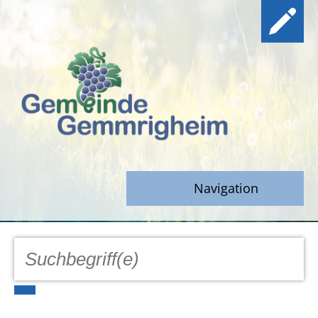
Navigation
GEMEINDE
Aktuell
Notfall/Notdienste/Krise
Hinweisgeberschutz