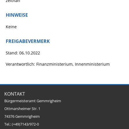
zeitnah
Ausschreibungen
HINWEISE
Bebauungspläne
Keine
Ortsrecht
Gemeinderat
FREIGABEVERMERK
Standesamtliche
Stand: 06.10.2022
Trauungen
Karriere
Verantwortlich: Finanzministerium, Innenministerium
Onlinezugangsgesetz
ERLEBEN
KONTAKT
Bürgermeisteramt Gemmrigheim
Tourismus
Ottmarsheimer Str. 1
Steillagen/Weinberge
74376 Gemmrigheim
Tel.: (+49)7143/972-0
Natur Umwelt Klima