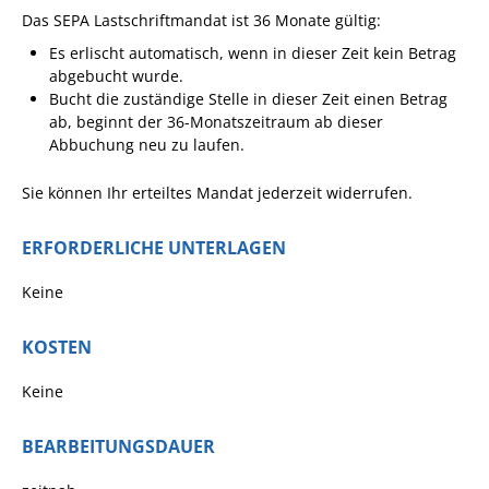
Formulare
Das SEPA Lastschriftmandat ist 36 Monate gültig:
Wissenswertes/Service
Es erlischt automatisch, wenn in dieser Zeit kein Betrag
abgebucht wurde.
Mängelmeldung online
Bucht die zuständige Stelle in dieser Zeit einen Betrag
Winterdienst
ab, beginnt der 36-Monatszeitraum ab dieser
Abbuchung neu zu laufen.
Gutachterausschuss
Sie können Ihr erteiltes Mandat jederzeit widerrufen.
Organspende
Gleichstellung
ERFORDERLICHE UNTERLAGEN
Selbstbestimmung
Keine
Fachstelle
Wohnungssicherung
KOSTEN
Aushang- und Schaukästen
Keine
Mitarbeitende im Rathaus
BEARBEITUNGSDAUER
Öffentliche
Bekanntmachungen