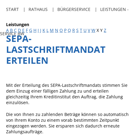
Freibadkarten
START
RATHAUS
BÜRGERSERVICE
LEISTUNGEN -
Gemeindeamtsblatt
Leistungen
Social Media
A
B
C
D
E
F
G
H
I
J
K
L
M
N
O
P
Q
R
S
T
U
V
W
X
Y
Z
SERVICE BW
SEPA-
Parkraumkonzept
LASTSCHRIFTMANDAT
Ladeinfrastruktur
ERTEILEN
Einrichtungen
Kindertageseinrichtungen
Schulkindbetreuung
Mit der Erteilung des SEPA-Lastschriftmandats stimmen Sie
dem Einzug einer fälligen Zahlung zu und erteilen
Grundschule
gleichzeitig Ihrem Kreditinstitut den Auftrag, die Zahlung
einzulösen.
Mensa
Die von Ihnen zu zahlenden Beträge können so automatisch
Musikschule
von Ihrem Konto zu einem vorab bestimmten Zeitpunkt
Gemeindebücherei
eingezogen werden. Sie ersparen sich dadurch erneute
Zahlungsaufträge.
Jugendhaus