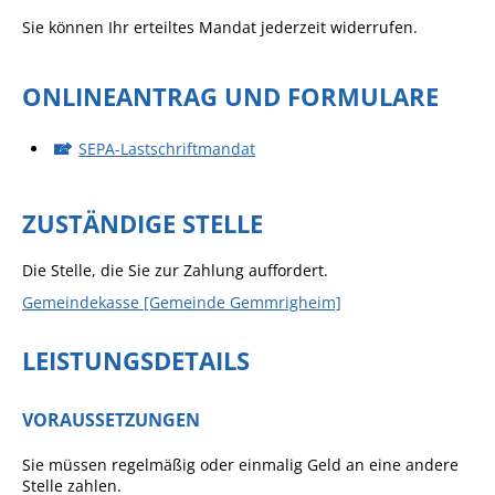
Sie können Ihr erteiltes Mandat jederzeit widerrufen.
Sportstätten
Veranstaltungsgebäude
ONLINEANTRAG UND FORMULARE
Freiwillige Feuerwehr
SEPA-Lastschriftmandat
Bauhof
Häckselplatz
ZUSTÄNDIGE STELLE
Friedhof
Die Stelle, die Sie zur Zahlung auffordert.
Kläranlage
Gemeindekasse [Gemeinde Gemmrigheim]
Kommunale
Wärmeplanung
LEISTUNGSDETAILS
Netzmonitor der NetzeBW
Gemmrigheimer
VORAUSSETZUNGEN
Infokalender
Sie müssen regelmäßig oder einmalig Geld an eine andere
Zahlen & Fakten
Stelle zahlen.