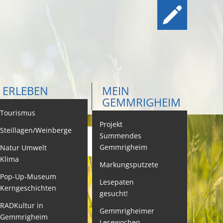
ERLEBEN
MEIN
GEMMRIGHEIM
ontakt
Tourismus
Projekt
Steillagen/Weinberge
Summendes
Gemmrigheim
Natur Umwelt
ehördenwegweiser
Klima
Markungsputzete
ebenslagen
Pop-Up-Museum
Lesepaten
Kerngeschichten
gesucht!
eistungen -
ervice BW
RADKultur in
Gemmrigheimer
Gemmrigheim
Lesewochen
eubürgerinfos