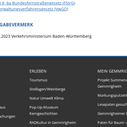
§ 8, 8a Bundesfernstraßengesetz (FStrG)
erwaltungsverfahrensgesetz (VwGO)
IGABEVERMERK
5.2023 Verkehrsministerium Baden-Württemberg
ERLEBEN
MEIN GEMMRI
Tourismus
Projekt Summen
Gemmrigheim
Steillagen/Weinberge
Markungsputzet
Natur Umwelt Klima
Lesepaten gesuch
aus
Pop-Up-Museum
Kerngeschichten
Gemmrigheimer 
achungen
RADKultur in Gemmrigheim
Paten für Baum-