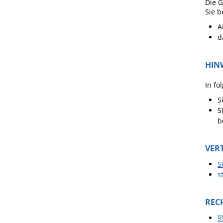
Die 
Sie b
A
d
HIN
In fo
S
S
b
VER
S
s
REC
§