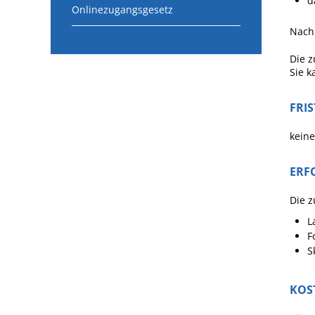
d
Onlinezugangsgesetz
Nach
Die z
Sie k
FRI
keine
ERF
Die z
L
F
S
KOS