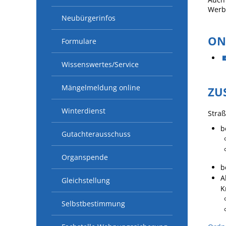
Werb
Neubürgerinfos
ON
Formulare
Wissenswertes/Service
Mängelmeldung online
ZU
Winterdienst
Straß
b
Gutachterausschuss
Organspende
b
A
Gleichstellung
K
Selbstbestimmung