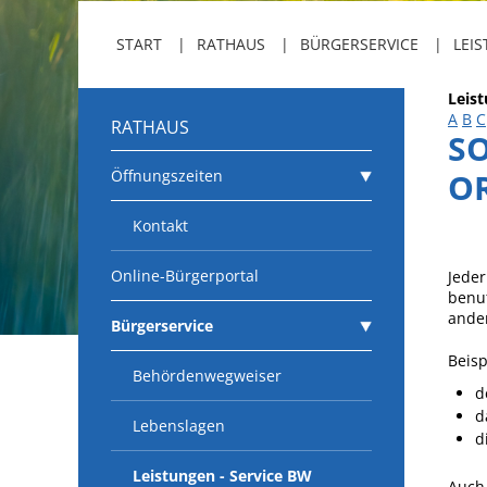
START
RATHAUS
BÜRGERSERVICE
LEIS
Leis
A
B
C
RATHAUS
S
Öffnungszeiten
RT
Kontakt
Online-Bürgerportal
Jeder
benut
ander
Bürgerservice
Beisp
Behördenwegweiser
d
d
Lebenslagen
d
Leistungen - Service BW
Auch