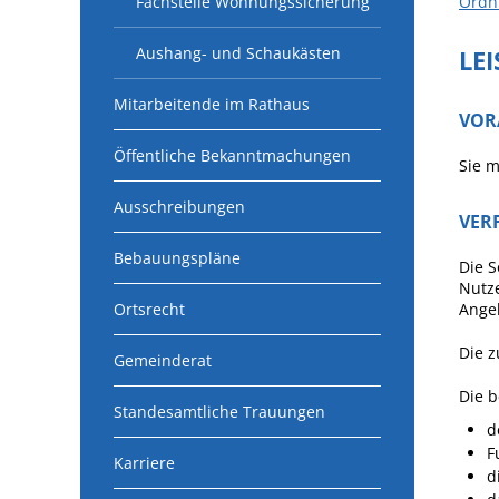
Fachstelle Wohnungssicherung
Ordn
Aushang- und Schaukästen
LE
Mitarbeitende im Rathaus
VOR
Öffentliche Bekanntmachungen
Sie m
Ausschreibungen
VER
Bebauungspläne
Die S
Nutze
Ortsrecht
Ange
Die z
Gemeinderat
Die b
Standesamtliche Trauungen
d
F
Karriere
d