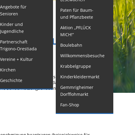
Angebote für
Paten für Baum-
ormulare
Senioren
und Pflanzbeete
issenswertes/Service
Kinder und
Aktion „PFLÜCK
Jugendliche
ängelmeldung
MICH!“
 INNERHALB DER O
nline
Partnerschaft
Boulebahn
RAGEN
Trigono-Orestiada
interdienst
Willkommensbesuche
Vereine + Kultur
utachterausschuss
Krabbelgruppe
Kirchen
rganspende
 verkehrsbehördlichen Vorschriften zum Verkehr
Kinderkleidermarkt
Geschichte
leichstellung
 Straßen darüber hinaus, das heißt für etwas
Gemmrigheimer
eine Sondernutzungserlaubnis erforderlich.
elbstbestimmung
Dorfflohmarkt
achstelle
Fan-Shop
ohnungssicherung
ushang- und
chaukästen
e Genehmigung beantragen
(beispielsweise für