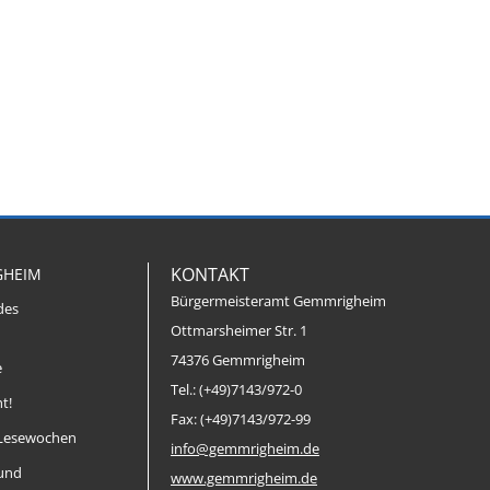
KONTAKT
GHEIM
Bürgermeisteramt Gemmrigheim
des
Ottmarsheimer Str. 1
74376 Gemmrigheim
e
Tel.: (+49)7143/972-0
t!
Fax: (+49)7143/972-99
Lesewochen
info@gemmrigheim.de
 und
www.gemmrigheim.de