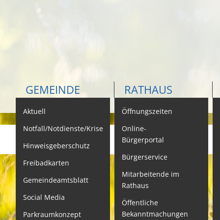
GEMEINDE
RATHAUS
Aktuell
Öffnungszeiten
K
Notfall/Notdienste/Krise
Online-
Bürgerportal
Hinweisgeberschutz
Bürgerservice
B
Freibadkarten
Mitarbeitende im
L
Gemeindeamtsblatt
Rathaus
L
Social Media
Öffentliche
S
Bekanntmachungen
Parkraumkonzept
N