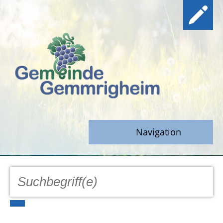
Navigation
GEMEINDE
Aktuell
Notfall/Notdienste/Krise
Hinweisgeberschutz