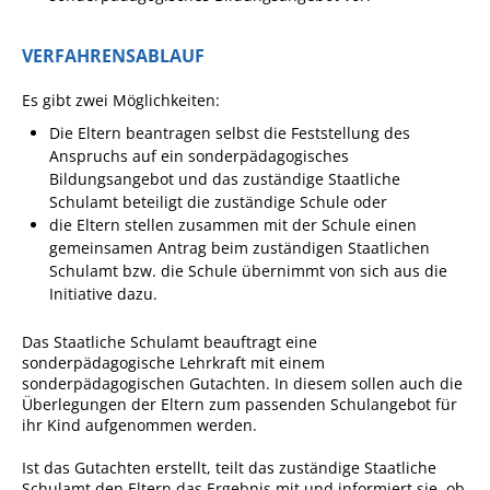
Angebote für Geflüchtete
VERFAHRENSABLAUF
Wirtschaft + Handel
Es gibt zwei Möglichkeiten:
RATHAUS
Die Eltern beantragen selbst die Feststellung des
Anspruchs auf ein sonderpädagogisches
Bildungsangebot und das zuständige Staatliche
Öffnungszeiten
Schulamt beteiligt die zuständige Schule oder
Kontakt
die Eltern stellen zusammen mit der Schule einen
gemeinsamen Antrag beim zuständigen Staatlichen
Online-Bürgerportal
Schulamt bzw. die Schule übernimmt von sich aus die
Initiative dazu.
Bürgerservice
Behördenwegweiser
Das Staatliche Schulamt beauftragt eine
sonderpädagogische Lehrkraft mit einem
Lebenslagen
sonderpädagogischen Gutachten. In diesem sollen auch die
Überlegungen der Eltern zum passenden Schulangebot für
Leistungen - Service BW
ihr Kind aufgenommen werden.
Neubürgerinfos
Ist das Gutachten erstellt, teilt das zuständige Staatliche
Schulamt den Eltern das Ergebnis mit und informiert sie, ob