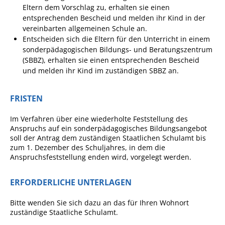
Eltern dem Vorschlag zu, erhalten sie einen
Ausschreibungen
entsprechenden Bescheid und melden ihr Kind in der
vereinbarten allgemeinen Schule an.
Bebauungspläne
Entscheiden sich die Eltern für den Unterricht in einem
Ortsrecht
sonderpädagogischen Bildungs- und Beratungszentrum
(SBBZ), erhalten sie einen entsprechenden Bescheid
Gemeinderat
und melden ihr Kind im zuständigen SBBZ an.
Standesamtliche
Trauungen
FRISTEN
Karriere
Im Verfahren über eine wiederholte Feststellung des
Anspruchs auf ein sonderpädagogisches Bildungsangebot
Onlinezugangsgesetz
soll der Antrag dem zuständigen Staatlichen Schulamt bis
zum 1. Dezember des Schuljahres, in dem die
Anspruchsfeststellung enden wird, vorgelegt werden.
ERLEBEN
ERFORDERLICHE UNTERLAGEN
Tourismus
Steillagen/Weinberge
Bitte wenden Sie sich dazu an das für Ihren Wohnort
zuständige Staatliche Schulamt.
Natur Umwelt Klima