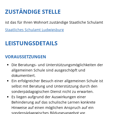
Sportstätten
ZUSTÄNDIGE STELLE
Veranstaltungsgebäude
ist das für Ihren Wohnort zuständige Staatliche Schulamt
Freiwillige Feuerwehr
Staatliches Schulamt Ludwigsburg
Bauhof
LEISTUNGSDETAILS
Häckselplatz
Friedhof
VORAUSSETZUNGEN
Kläranlage
Die Beratungs- und Unterstützungsmöglichkeiten der
allgemeinen Schule sind ausgeschöpft und
Kommunale
dokumentiert.
Wärmeplanung
Ein erfolgreicher Besuch einer allgemeinen Schule ist
selbst mit Beratung und Unterstützung durch den
Netzmonitor der NetzeBW
sonderpädagogischen Dienst nicht zu erwarten.
Gemmrigheimer
Es liegen aufgrund der Auswirkungen einer
Infokalender
Behinderung auf das schulische Lernen konkrete
Hinweise auf einen möglichen Anspruch auf ein
Zahlen & Fakten
sonderpädagogisches Bildungsangebot vor.