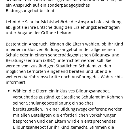
Formulare
ein Anspruch auf ein sonderpädagogisches
Bildungsangebot besteht.
Wissenswertes/Service
Mängelmeldung online
Lehnt die Schulaufsichtsbehörde die Anspruchsfeststellung
ab, gibt sie ihre Entscheidung den Erziehungsberechtigten
Winterdienst
unter Angabe der Gründe bekannt.
Gutachterausschuss
Besteht ein Anspruch, können die Eltern wählen, ob ihr Kind
in einem inklusiven Bildungsangebot in der allgemeinen
Organspende
Schule oder in einem sonderpädagogischen Bildungs- und
Beratungszentrum (SBBZ) unterrichtet werden soll. Sie
Gleichstellung
werden vom zuständigen Staatlichen Schulamt zu den
möglichen Lernorten eingehend beraten und über die
Selbstbestimmung
weiteren Verfahrensschritte nach Ausübung des Wahlrechts
Fachstelle
informiert.
Wohnungssicherung
Wählen die Eltern ein inklusives Bildungsangebot,
versucht das zuständige Staatliche Schulamt im Rahmen
Aushang- und Schaukästen
seiner Schulangebotsplanung ein solches
bereitzustellen. In einer Bildungswegekonferenz werden
Mitarbeitende im Rathaus
mit allen Beteiligten die erforderlichen Vorkehrungen
Öffentliche
besprochen und den Eltern wird ein entsprechendes
Bekanntmachungen
Bildungsangebot für ihr Kind gemacht. Stimmen die