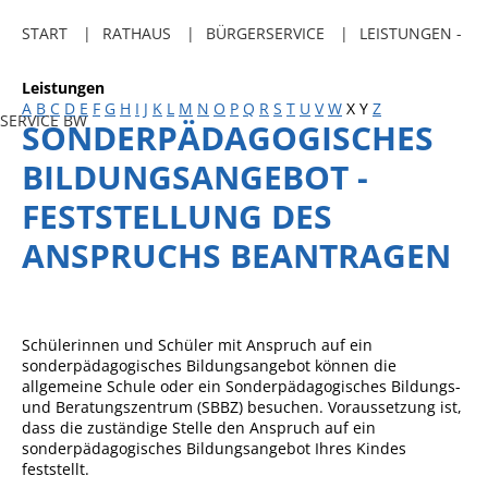
Freibadkarten
START
RATHAUS
BÜRGERSERVICE
LEISTUNGEN -
Gemeindeamtsblatt
Leistungen
Social Media
A
B
C
D
E
F
G
H
I
J
K
L
M
N
O
P
Q
R
S
T
U
V
W
X
Y
Z
SERVICE BW
SONDERPÄDAGOGISCHES
Parkraumkonzept
BILDUNGSANGEBOT -
Ladeinfrastruktur
FESTSTELLUNG DES
Einrichtungen
ANSPRUCHS BEANTRAGEN
Kindertageseinrichtungen
Schulkindbetreuung
Grundschule
Schülerinnen und Schüler mit Anspruch auf ein
sonderpädagogisches Bildungsangebot können die
Mensa
allgemeine Schule oder ein Sonderpädagogisches Bildungs-
und Beratungszentrum (SBBZ) besuchen. Voraussetzung ist,
Musikschule
dass die zuständige Stelle den Anspruch auf ein
sonderpädagogisches Bildungsangebot Ihres Kindes
Gemeindebücherei
feststellt.
Jugendhaus