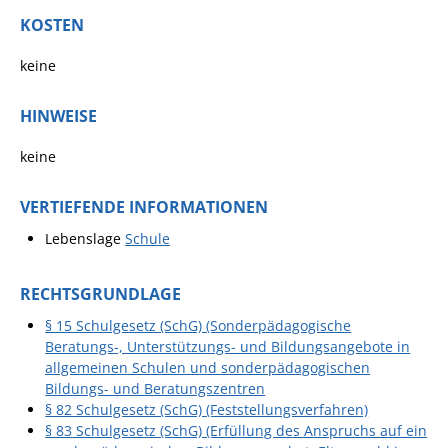
KOSTEN
Pop-Up-Museum
Kerngeschichten
keine
RADKultur in
Gemmrigheim
HINWEISE
Angebote für Senioren
keine
Kinder und Jugendliche
VERTIEFENDE INFORMATIONEN
Partnerschaft Trigono-
Orestiada
Lebenslage
Schule
Vereine + Kultur
RECHTSGRUNDLAGE
Kirchen
§ 15 Schulgesetz (SchG) (Sonderpädagogische
Geschichte
Beratungs-, Unterstützungs- und Bildungsangebote in
allgemeinen Schulen und sonderpädagogischen
Bildungs- und Beratungszentren
MEIN GEMMRIGHEIM
§ 82 Schulgesetz (SchG) (Feststellungsverfahren)
§ 83 Schulgesetz (SchG) (Erfüllung des Anspruchs auf ein