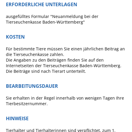
Projekt Summendes
ERFORDERLICHE UNTERLAGEN
Gemmrigheim
ausgefülltes Formular "Neuanmeldung bei der
Markungsputzete
Tierseuchenkasse Baden-Württemberg"
Lesepaten gesucht!
KOSTEN
Gemmrigheimer
Lesewochen
Für bestimmte Tiere müssen Sie einen jährlichen Beitrag an
die Tierseuchenkasse zahlen.
Paten für Baum- und
Die Angaben zu den Beiträgen finden Sie auf den
Pflanzbeete
Internetseiten der Tierseuchenkasse Baden-Württemberg.
Die Beiträge sind nach Tierart unterteilt.
Aktion „PFLÜCK MICH!“
Boulebahn
BEARBEITUNGSDAUER
Willkommensbesuche
Sie erhalten in der Regel innerhalb von wenigen Tagen Ihre
Tierbesitzernummer.
Krabbelgruppe
Kinderkleidermarkt
HINWEISE
Gemmrigheimer
Tierhalter und Tierhalterinnen sind verpflichtet, zum 1.
Dorfflohmarkt