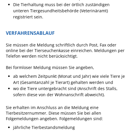
Die Tierhaltung muss bei der örtlich zuständigen
Ausschreibungen
unteren Tiergesundheitsbehörde (Veterinäramt)
registriert sein.
Bebauungspläne
Ortsrecht
VERFAHRENSABLAUF
Gemeinderat
Sie müssen die Meldung schriftlich durch Post, Fax oder
Standesamtliche
online bei der Tierseuchenkasse einreichen.
Meldungen per
Trauungen
Telefon werden nicht berücksichtigt.
Karriere
Bei formloser Meldung müssen Sie angeben,
Onlinezugangsgesetz
ab welchem Zeitpunkt (Monat und Jahr) wie viele Tiere je
Art (Gesamtanzahl je Tierart) gehalten werden und
wo die Tiere untergebracht sind (Anschrift des Stalls,
ERLEBEN
sofern diese von der Wohnanschrift abweicht).
Sie erhalten im Anschluss an die Meldung eine
Tourismus
Tierbesitzernummer. Diese müssen Sie bei allen
Steillagen/Weinberge
Folgemeldungen angeben. Folgemeldungen sind:
jährliche Tierbestandsmeldung
Natur Umwelt Klima