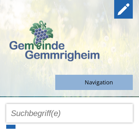
Navigation
GEMEINDE
Aktuell
Notfall/Notdienste/Krise
Hinweisgeberschutz