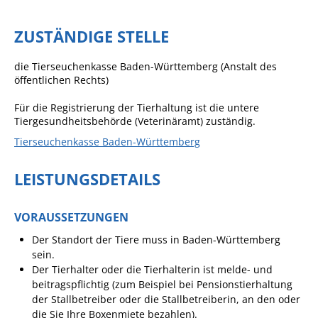
Formulare
Wissenswertes/Service
ZUSTÄNDIGE STELLE
Mängelmeldung online
die Tierseuchenkasse Baden-Württemberg (Anstalt des
Winterdienst
öffentlichen Rechts)
Gutachterausschuss
Für die Registrierung der Tierhaltung ist die untere
Tiergesundheitsbehörde (Veterinäramt) zuständig.
Organspende
Tierseuchenkasse Baden-Württemberg
Gleichstellung
LEISTUNGSDETAILS
Selbstbestimmung
Fachstelle
VORAUSSETZUNGEN
Wohnungssicherung
Der Standort der Tiere muss in Baden-Württemberg
Aushang- und Schaukästen
sein.
Mitarbeitende im Rathaus
Der Tierhalter oder die Tierhalterin ist melde- und
beitragspflichtig
(zum Beispiel bei Pensionstierhaltung
Öffentliche
der Stallbetreiber oder die Stallbetreiberin, an den oder
Bekanntmachungen
die Sie Ihre Boxenmiete bezahlen)
.