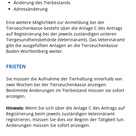
Änderung des Tierbestands
Pop-Up-Museum
Adressänderung
Kerngeschichten
Eine weitere Möglichkeit zur Anmeldung bei der
RADKultur in
Tierseuchenkasse besteht über die Anlage C des Antrags
Gemmrigheim
auf Registrierung bei der jeweils zuständigen unteren
Tiergesundheitsbehörde (Veterinäramt). Das Veterinäramt
Angebote für Senioren
gibt die ausgefüllten Anlagen an die Tierseuchenkasse
Baden-Württemberg weiter.
Kinder und Jugendliche
Partnerschaft Trigono-
FRISTEN
Orestiada
Sie müssen die Aufnahme der Tierhaltung innerhalb von
Vereine + Kultur
zwei Wochen bei der Tierseuchenkasse anzeigen.
Bestimmte Änderungen im Tierbestand müssen sie sofort
Kirchen
anzeigen.
Geschichte
Hinweis:
Wenn Sie sich über die Anlage C des Antrags auf
Registrierung beim jeweils zuständigen Veterinäramt
registrieren, müssen Sie dies vor Beginn der Tätigkeit tun.
MEIN GEMMRIGHEIM
Änderungen müssen Sie sofort anzeigen.