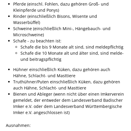
Pferde (einschl. Fohlen, dazu gehören Groß- und
Kleinpferde und Ponys)
Sportstätten
Rinder
(einschließlich Bisons, Wisente und
Veranstaltungsgebäude
Wasserbüffel)
Schweine
(einschließlich Mini-, Hängebauch- und
Freiwillige Feuerwehr
Microschweine)
Schafe - zu beachten ist:
Bauhof
Schafe die bis 9 Monate alt sind, sind meldepflichtig
Häckselplatz
Schafe die 10 Monate alt und älter sind, sind melde-
und beitragspflichtig
Friedhof
Hühner
einschließlich Küken, dazu gehören auch
Kläranlage
Hähne, Schlacht- und Masttiere
Truthühner/Puten
einschließlich Küken, dazu gehören
Kommunale
auch Hähne, Schlacht- und Masttiere
Wärmeplanung
Bienen und Ableger
(wenn nicht über einen Imkerverein
Netzmonitor der NetzeBW
gemeldet, der entweder dem Landesverband Badischer
Imker e.V. oder dem Landesverband Württembergische
Gemmrigheimer
Imker e.V. angeschlossen ist)
Infokalender
Ausnahmen:
Zahlen & Fakten