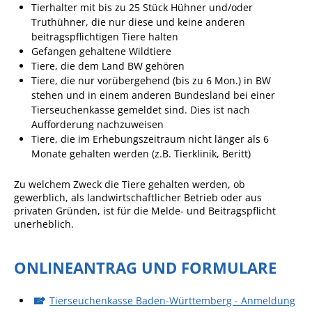
Tierhalter mit bis zu 25 Stück Hühner und/oder
Angebote für Geflüchtete
Truthühner, die nur diese und keine anderen
beitragspflichtigen Tiere halten
Wirtschaft + Handel
Gefangen gehaltene Wildtiere
Tiere, die dem Land BW gehören
RATHAUS
Tiere, die nur vorübergehend (bis zu 6 Mon.) in BW
stehen und in einem anderen Bundesland bei einer
Tierseuchenkasse gemeldet sind. Dies ist nach
Öffnungszeiten
Aufforderung nachzuweisen
Tiere, die im Erhebungszeitraum nicht länger als 6
Kontakt
Monate gehalten werden (z.B. Tierklinik, Beritt)
Online-Bürgerportal
Zu welchem Zweck die Tiere gehalten werden, ob
Bürgerservice
gewerblich, als landwirtschaftlicher Betrieb oder aus
privaten Gründen, ist für die Melde- und Beitragspflicht
Behördenwegweiser
unerheblich.
Lebenslagen
ONLINEANTRAG UND FORMULARE
Leistungen - Service BW
Neubürgerinfos
Tierseuchenkasse Baden-Württemberg - Anmeldung