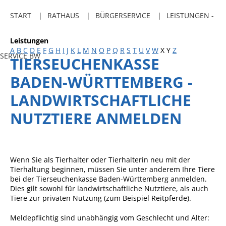
Freibadkarten
START
RATHAUS
BÜRGERSERVICE
LEISTUNGEN -
Gemeindeamtsblatt
Leistungen
Social Media
A
B
C
D
E
F
G
H
I
J
K
L
M
N
O
P
Q
R
S
T
U
V
W
X
Y
Z
SERVICE BW
TIERSEUCHENKASSE
Parkraumkonzept
BADEN-WÜRTTEMBERG -
Ladeinfrastruktur
LANDWIRTSCHAFTLICHE
Einrichtungen
NUTZTIERE ANMELDEN
Kindertageseinrichtungen
Schulkindbetreuung
Grundschule
Wenn Sie als Tierhalter oder Tierhalterin neu mit der
Tierhaltung beginnen, müssen Sie unter anderem Ihre Tiere
Mensa
bei der Tierseuchenkasse Baden-Württemberg anmelden.
Dies gilt sowohl für landwirtschaftliche Nutztiere, als auch
Musikschule
Tiere zur privaten Nutzung
(zum Beispiel Reitpferde)
.
Gemeindebücherei
Meldepflichtig sind unabhängig vom Geschlecht und Alter:
Jugendhaus