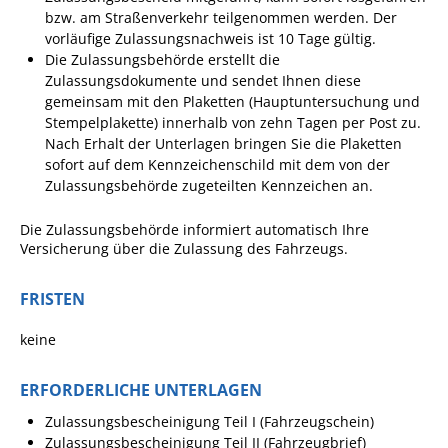
bzw. am Straßenverkehr teilgenommen werden. Der
Pop-Up-Museum
vorläufige Zulassungsnachweis ist 10 Tage gültig.
Kerngeschichten
Die Zulassungsbehörde erstellt die
Zulassungsdokumente und sendet Ihnen diese
RADKultur in
gemeinsam mit den Plaketten (Hauptuntersuchung und
Gemmrigheim
Stempelplakette) innerhalb von zehn Tagen per Post zu.
Angebote für Senioren
Nach Erhalt der Unterlagen bringen Sie die Plaketten
sofort auf dem Kennzeichenschild mit dem von der
Kinder und Jugendliche
Zulassungsbehörde zugeteilten Kennzeichen an.
Partnerschaft Trigono-
Die Zulassungsbehörde informiert automatisch Ihre
Orestiada
Versicherung über die Zulassung des Fahrzeugs.
Vereine + Kultur
FRISTEN
Kirchen
Geschichte
keine
ERFORDERLICHE UNTERLAGEN
MEIN GEMMRIGHEIM
Zulassungsbescheinigung Teil I (Fahrzeugschein)
Zulassungsbescheinigung Teil II (Fahrzeugbrief)