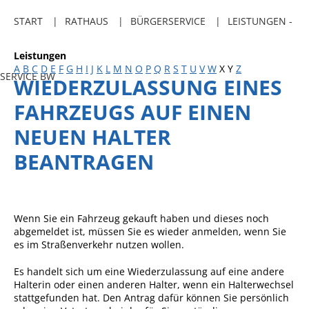
Freibadkarten
START
RATHAUS
BÜRGERSERVICE
LEISTUNGEN -
Gemeindeamtsblatt
Leistungen
Social Media
A
B
C
D
E
F
G
H
I
J
K
L
M
N
O
P
Q
R
S
T
U
V
W
X
Y
Z
SERVICE BW
WIEDERZULASSUNG EINES
Parkraumkonzept
FAHRZEUGS AUF EINEN
Ladeinfrastruktur
NEUEN HALTER
Einrichtungen
BEANTRAGEN
Kindertageseinrichtungen
Schulkindbetreuung
Grundschule
Wenn Sie ein Fahrzeug gekauft haben und dieses noch
abgemeldet ist, müssen Sie es wieder anmelden, wenn Sie
Mensa
es im Straßenverkehr nutzen wollen.
Musikschule
Es handelt sich um eine Wiederzulassung auf eine andere
Halterin oder einen anderen Halter, wenn ein Halterwechsel
Gemeindebücherei
stattgefunden hat. Den Antrag dafür können Sie persönlich
Jugendhaus