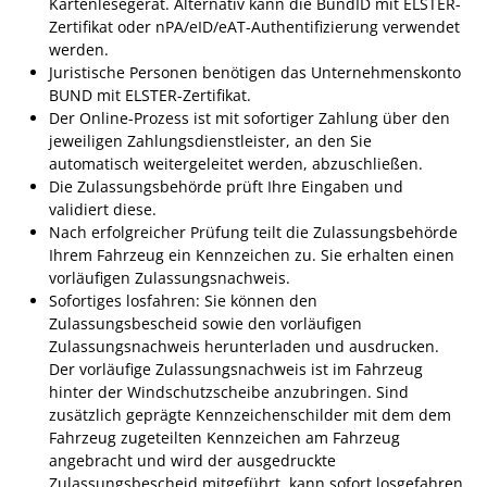
Kartenlesegerät. Alternativ kann die BundID mit ELSTER-
Ausschreibungen
Zertifikat oder nPA/eID/eAT-Authentifizierung verwendet
werden.
Bebauungspläne
Juristische Personen benötigen das Unternehmenskonto
BUND mit ELSTER-Zertifikat.
Ortsrecht
Der Online-Prozess ist mit sofortiger Zahlung über den
Gemeinderat
jeweiligen Zahlungsdienstleister, an den Sie
automatisch weitergeleitet werden, abzuschließen.
Standesamtliche
Die Zulassungsbehörde prüft Ihre Eingaben und
Trauungen
validiert diese.
Nach erfolgreicher Prüfung teilt die Zulassungsbehörde
Karriere
Ihrem Fahrzeug ein Kennzeichen zu. Sie erhalten einen
vorläufigen Zulassungsnachweis.
Onlinezugangsgesetz
Sofortiges losfahren: Sie können den
Zulassungsbescheid sowie den vorläufigen
ERLEBEN
Zulassungsnachweis herunterladen und ausdrucken.
Der vorläufige Zulassungsnachweis ist im Fahrzeug
hinter der Windschutzscheibe anzubringen. Sind
Tourismus
zusätzlich geprägte Kennzeichenschilder mit dem dem
Fahrzeug zugeteilten Kennzeichen am Fahrzeug
Steillagen/Weinberge
angebracht und wird der ausgedruckte
Natur Umwelt Klima
Zulassungsbescheid mitgeführt, kann sofort losgefahren