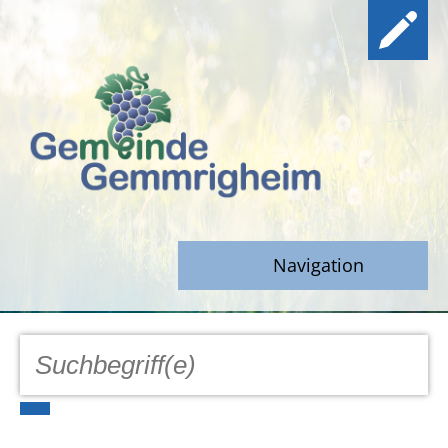
Navigation
GEMEINDE
Aktuell
Notfall/Notdienste/Krise
Hinweisgeberschutz