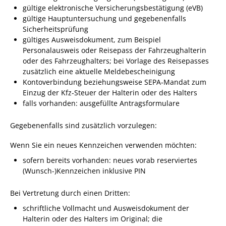
Projekt Summendes
gültige elektronische Versicherungsbestätigung (eVB)
Gemmrigheim
gültige Hauptuntersuchung und gegebenenfalls
Sicherheitsprüfung
Markungsputzete
gültiges Ausweisdokument, zum Beispiel
Lesepaten gesucht!
Personalausweis oder Reisepass der Fahrzeughalterin
oder des Fahrzeughalters; bei Vorlage des Reisepasses
Gemmrigheimer
zusätzlich eine aktuelle Meldebescheinigung
Lesewochen
Kontoverbindung beziehungsweise SEPA‐Mandat zum
Einzug der Kfz‐Steuer der Halterin oder des Halters
Paten für Baum- und
falls vorhanden: ausgefüllte Antragsformulare
Pflanzbeete
Aktion „PFLÜCK MICH!“
Gegebenenfalls sind zusätzlich vorzulegen:
Boulebahn
Wenn Sie ein neues Kennzeichen verwenden möchten:
Willkommensbesuche
sofern bereits vorhanden: neues vorab reserviertes
(Wunsch-)Kennzeichen inklusive PIN
Krabbelgruppe
Bei Vertretung durch einen Dritten:
Kinderkleidermarkt
schriftliche Vollmacht und Ausweisdokument der
Gemmrigheimer
Halterin oder des Halters im Original; die
Dorfflohmarkt