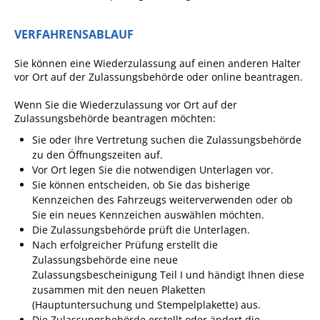
Angebote für Geflüchtete
VERFAHRENSABLAUF
Wirtschaft + Handel
Sie können eine Wiederzulassung auf einen anderen Halter
vor Ort auf der Zulassungsbehörde oder online beantragen.
RATHAUS
Wenn Sie die Wiederzulassung vor Ort auf der
Zulassungsbehörde beantragen möchten:
Öffnungszeiten
Sie oder Ihre Vertretung suchen die Zulassungsbehörde
Kontakt
zu den Öffnungszeiten auf.
Vor Ort legen Sie die notwendigen Unterlagen vor.
Online-Bürgerportal
Sie können entscheiden, ob Sie das bisherige
Bürgerservice
Kennzeichen des Fahrzeugs weiterverwenden oder ob
Sie ein neues Kennzeichen auswählen möchten.
Behördenwegweiser
Die Zulassungsbehörde prüft die Unterlagen.
Nach erfolgreicher Prüfung erstellt die
Lebenslagen
Zulassungsbehörde eine neue
Leistungen - Service BW
Zulassungsbescheinigung Teil I und händigt Ihnen diese
zusammen mit den neuen Plaketten
Neubürgerinfos
(Hauptuntersuchung und Stempelplakette) aus.
Die Zulassungsbehörde erstellt oder ändert die