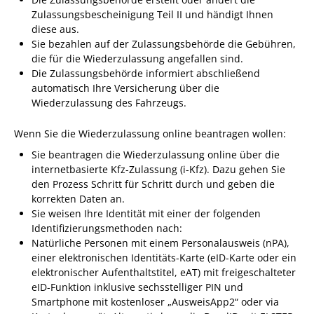
Formulare
Zulassungsbescheinigung Teil II und händigt Ihnen
Wissenswertes/Service
diese aus.
Sie bezahlen auf der Zulassungsbehörde die Gebühren,
Mängelmeldung online
die für die Wiederzulassung angefallen sind.
Die Zulassungsbehörde informiert abschließend
Winterdienst
automatisch Ihre Versicherung über die
Gutachterausschuss
Wiederzulassung des Fahrzeugs.
Organspende
Wenn Sie die Wiederzulassung online beantragen wollen:
Gleichstellung
Sie beantragen die Wiederzulassung online über die
internetbasierte Kfz-Zulassung (i-Kfz). Dazu gehen Sie
Selbstbestimmung
den Prozess Schritt für Schritt durch und geben die
Fachstelle
korrekten Daten an.
Sie weisen Ihre Identität mit einer der folgenden
Wohnungssicherung
Identifizierungsmethoden nach:
Aushang- und Schaukästen
Natürliche Personen mit einem Personalausweis (nPA),
einer elektronischen Identitäts-Karte (eID-Karte oder ein
Mitarbeitende im Rathaus
elektronischer Aufenthaltstitel, eAT) mit freigeschalteter
eID-Funktion inklusive sechsstelliger PIN und
Öffentliche
Smartphone mit kostenloser „AusweisApp2“ oder via
Bekanntmachungen