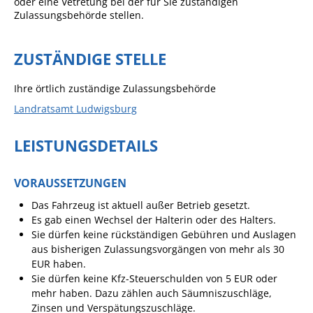
oder eine Vetretung bei der für Sie zuständigen
Zulassungsbehörde stellen.
Sportstätten
Veranstaltungsgebäude
ZUSTÄNDIGE STELLE
Freiwillige Feuerwehr
Ihre örtlich zuständige Zulassungsbehörde
Bauhof
Landratsamt Ludwigsburg
Häckselplatz
LEISTUNGSDETAILS
Friedhof
Kläranlage
VORAUSSETZUNGEN
Kommunale
Das Fahrzeug ist aktuell außer Betrieb gesetzt.
Wärmeplanung
Es gab einen Wechsel der Halterin oder des Halters.
Sie dürfen keine rückständigen Gebühren und Auslagen
Netzmonitor der NetzeBW
aus bisherigen Zulassungsvorgängen von mehr als 30
Gemmrigheimer
EUR haben.
Sie dürfen keine Kfz-Steuerschulden von 5 EUR oder
Infokalender
mehr haben. Dazu zählen auch Säumniszuschläge,
Zahlen & Fakten
Zinsen und Verspätungszuschläge.