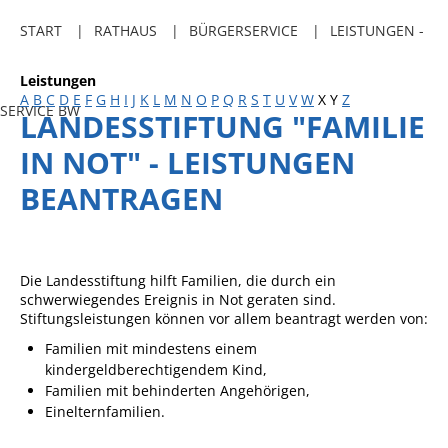
Freibadkarten
START
RATHAUS
BÜRGERSERVICE
LEISTUNGEN -
Gemeindeamtsblatt
Leistungen
Social Media
A
B
C
D
E
F
G
H
I
J
K
L
M
N
O
P
Q
R
S
T
U
V
W
X
Y
Z
SERVICE BW
LANDESSTIFTUNG "FAMILIE
Parkraumkonzept
IN NOT" - LEISTUNGEN
Ladeinfrastruktur
BEANTRAGEN
Einrichtungen
Kindertageseinrichtungen
Schulkindbetreuung
Die Landesstiftung hilft Familien, die durch ein
schwerwiegendes Ereignis in Not geraten sind.
Grundschule
Stiftungsleistungen können vor allem beantragt werden von:
Mensa
Familien mit mindestens einem
kindergeldberechtigendem Kind,
Musikschule
Familien mit behinderten Angehörigen,
Einelternfamilien.
Gemeindebücherei
Jugendhaus