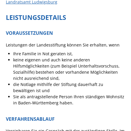
Landratsamt Ludwigsburg
Angebote für Geflüchtete
LEISTUNGSDETAILS
Wirtschaft + Handel
VORAUSSETZUNGEN
RATHAUS
Leistungen der Landesstiftung können Sie erhalten, wenn
Öffnungszeiten
Ihre Familie in Not geraten ist,
Kontakt
keine eigenen und auch keine anderen
Hilfsmöglichkeiten (zum Beispiel Unterhaltsvorschuss,
Online-Bürgerportal
Sozialhilfe) bestehen oder vorhandene Möglichkeiten
nicht ausreichend sind,
Bürgerservice
die Notlage mithilfe der Stiftung dauerhaft zu
bewältigen ist und
Behördenwegweiser
Sie als antragstellende Person Ihren ständigen Wohnsitz
Lebenslagen
in Baden-Württemberg haben.
Leistungen - Service BW
VERFAHRENSABLAUF
Neubürgerinfos
Vereinbaren Sie ein Gespräch mit der zuständigen Stelle. Im