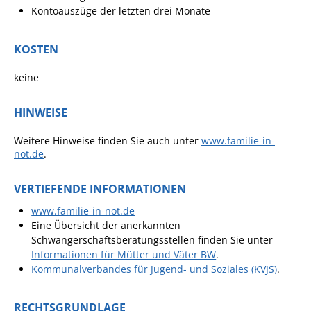
Kontoauszüge der letzten drei Monate
Ausschreibungen
Bebauungspläne
KOSTEN
Ortsrecht
keine
Gemeinderat
HINWEISE
Standesamtliche
Trauungen
Weitere Hinweise finden Sie auch unter
www.familie-in-
not.de
.
Karriere
Onlinezugangsgesetz
VERTIEFENDE INFORMATIONEN
www.familie-in-not.de
ERLEBEN
Eine Übersicht der anerkannten
Schwangerschaftsberatungsstellen finden Sie unter
Informationen für Mütter und Väter BW
.
Tourismus
Kommunalverbandes für Jugend- und Soziales (KVJS)
.
Steillagen/Weinberge
Natur Umwelt Klima
RECHTSGRUNDLAGE