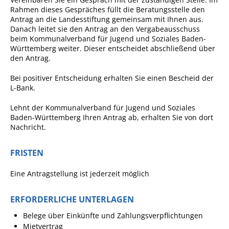
Formulare
Rahmen dieses Gespräches füllt die Beratungsstelle den
Antrag an die Landesstiftung gemeinsam mit Ihnen aus.
Wissenswertes/Service
Danach leitet sie den Antrag an den Vergabeausschuss
Mängelmeldung online
beim Kommunalverband für Jugend und Soziales Baden-
Württemberg weiter. Dieser entscheidet abschließend über
Winterdienst
den Antrag.
Gutachterausschuss
Bei positiver Entscheidung erhalten Sie einen Bescheid der
L-Bank.
Organspende
Lehnt der Kommunalverband für Jugend und Soziales
Gleichstellung
Baden-Württemberg Ihren Antrag ab, erhalten Sie von dort
Selbstbestimmung
Nachricht.
Fachstelle
FRISTEN
Wohnungssicherung
Eine Antragstellung ist jederzeit möglich
Aushang- und Schaukästen
Mitarbeitende im Rathaus
ERFORDERLICHE UNTERLAGEN
Öffentliche
Belege über Einkünfte und Zahlungsverpflichtungen
Bekanntmachungen
Mietvertrag