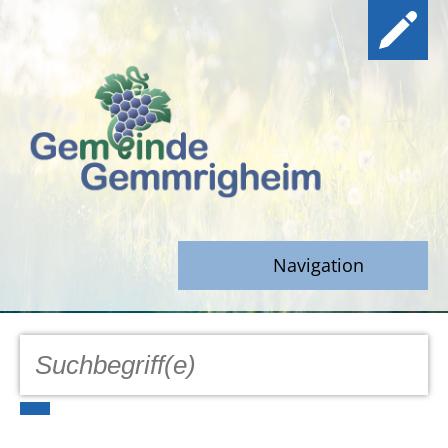
Navigation
GEMEINDE
Aktuell
Notfall/Notdienste/Krise
Hinweisgeberschutz