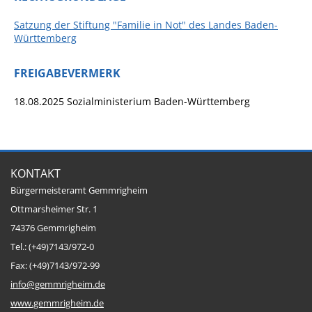
Pop-Up-Museum
Satzung der Stiftung "Familie in Not" des Landes Baden-
Kerngeschichten
Württemberg
RADKultur in
FREIGABEVERMERK
Gemmrigheim
Angebote für Senioren
18.08.2025
Sozialministerium Baden-Württemberg
Kinder und Jugendliche
Partnerschaft Trigono-
Orestiada
KONTAKT
Vereine + Kultur
Bürgermeisteramt Gemmrigheim
Ottmarsheimer Str. 1
Kirchen
74376 Gemmrigheim
Geschichte
Tel.: (+49)7143/972-0
Fax: (+49)7143/972-99
MEIN GEMMRIGHEIM
info@gemmrigheim.de
www.gemmrigheim.de