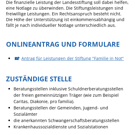
Die finanzielle Leistung der Landesstiftung soll
dabei helfen,
eine
Notlage zu überwinden. Die Stiftungsleistungen sind
Sportstätten
freiwillige Leistungen. Ein Rechtsanspruch besteht nicht.
Die Höhe der Unterstützung ist einkommensabhängig und
Veranstaltungsgebäude
fällt je nach individueller Notlage unterschiedlich aus.
Freiwillige Feuerwehr
Bauhof
ONLINEANTRAG UND FORMULARE
Häckselplatz
Antrag für Leistungen der Stiftung "Familie in Not"
Friedhof
Kläranlage
ZUSTÄNDIGE STELLE
Kommunale
Beratungsstellen inklusive Schuldnerberatungsstellen
Wärmeplanung
der freien gemeinnützigen Träger (wie zum Beispiel
Caritas, Diakonie, pro familia).
Netzmonitor der NetzeBW
Beratungsstellen der Gemeinden, Jugend- und
Gemmrigheimer
Sozialämter
Infokalender
die anerkannten Schwangerschaftsberatungsstellen
Krankenhaussozialdienste und Sozialstationen
Zahlen & Fakten