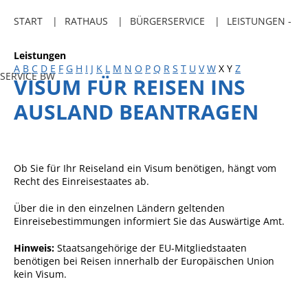
Freibadkarten
START
RATHAUS
BÜRGERSERVICE
LEISTUNGEN -
Gemeindeamtsblatt
Leistungen
Social Media
A
B
C
D
E
F
G
H
I
J
K
L
M
N
O
P
Q
R
S
T
U
V
W
X
Y
Z
SERVICE BW
VISUM FÜR REISEN INS
Parkraumkonzept
AUSLAND BEANTRAGEN
Ladeinfrastruktur
Einrichtungen
Kindertageseinrichtungen
Ob Sie für Ihr Reiseland ein Visum benötigen, hängt vom
Recht des Einreisestaates ab.
Schulkindbetreuung
Über die in den einzelnen Ländern geltenden
Grundschule
Einreisebestimmungen informiert Sie das Auswärtige Amt.
Mensa
Hinweis:
Staatsangehörige der EU-Mitgliedstaaten
Musikschule
benötigen bei Reisen innerhalb der Europäischen Union
kein Visum.
Gemeindebücherei
Jugendhaus