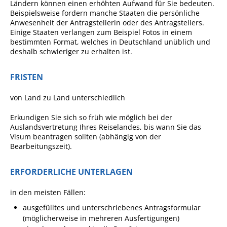
Formulare
Ländern können einen erhöhten Aufwand für Sie bedeuten.
Beispielsweise fordern manche Staaten die persönliche
Wissenswertes/Service
Anwesenheit der Antragstellerin oder des Antragstellers.
Einige Staaten verlangen zum Beispiel Fotos in einem
Mängelmeldung online
bestimmten Format, welches in Deutschland unü
blich und
deshalb schwieriger zu erhalten ist.
Winterdienst
Gutachterausschuss
FRISTEN
Organspende
von Land zu Land unterschiedlich
Gleichstellung
Erkundigen Sie sich so früh wie möglich bei der
Selbstbestimmung
Auslandsvertretung Ihres Reiselandes, bis wann Sie das
Visum beantragen sollten (abhängig von der
Fachstelle
Bearbeitungszeit).
Wohnungssicherung
ERFORDERLICHE UNTERLAGEN
Aushang- und Schaukästen
Mitarbeitende im Rathaus
in den meisten Fällen:
ausgefülltes und unterschriebenes Antragsformular
Öffentliche
(möglicherweise in mehreren Ausfertigungen)
Bekanntmachungen