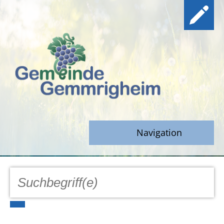
Navigation
GEMEINDE
Aktuell
Notfall/Notdienste/Krise
Hinweisgeberschutz