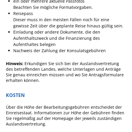
ein oder mehrere aktuelle Passfotos
Ausschreibungen
Beachten Sie mögliche Formatvorgaben.
Reisepass
Bebauungspläne
Dieser muss in den meisten Fällen noch für eine
gewisse Zeit über die geplante Reise hinaus gültig sein.
Ortsrecht
Einladung oder andere Dokumente, die den
Gemeinderat
Aufenthaltszweck und die Finanzierung des
Aufenthaltes belegen
Standesamtliche
Nachweis der Zahlung der Konsulatsgebühren
Trauungen
Hinw
eis:
Erkundigen Sie sich bei der Auslandsvertretung
Karriere
des betreffenden Landes, welche Unterlagen und Anträge
Sie genau einreichen müssen und wo Sie Antragsformulare
Onlinezugangsgesetz
erhalten können.
ERLEBEN
KOSTEN
Über die Höhe der Bearbeitungsgebühren entscheidet der
Tourismus
Einreisestaat. Informationen zur Höhe der Gebühren finden
Sie regelmäßig auf der Homepage der jeweils zuständigen
Steillagen/Weinberge
Auslandsvertretung.
Natur Umwelt Klima