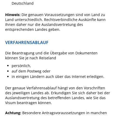
Deutschland
Angebote für Geflüchtete
Wirtschaft + Handel
Hinweis:
Die genauen Voraussetzungen sind von Land zu
Land unterschiedlich. Rechtsverbindliche Auskünfte kann
Ihnen daher nur die Auslandsvertretung des
RATHAUS
entsprechende
n Landes geben.
VERFAHRENSABLAUF
Öffnungszeiten
Kontakt
Die Beantragung und die Übergabe von Dokumenten
können Sie je nach Reiseland
Online-Bürgerportal
persönlich,
auf dem Postweg oder
Bürgerservice
in einigen Ländern auch über das Internet erledigen.
Behördenwegweiser
Der genaue Verfahrensablauf hängt von den Vorschriften
Lebenslagen
des jeweiligen Landes ab. Erkundigen Sie sich daher bei der
Auslandsvertretung des betreffenden Landes, wie Sie das
Leistungen - Service BW
Visum beantragen können.
Neubürgerinfos
Achtung:
Besondere Antragsvoraussetzungen in manchen