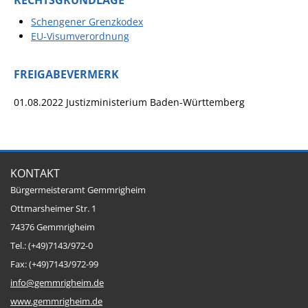
RECHTSGRUNDLAGE
Projekt Summendes
Gemmrigheim
Schengener Grenzkodex
EU-Visumverordnung
Markungsputzete
Lesepaten gesucht!
FREIGABEVERMERK
Gemmrigheimer
01.08.2022 Justizministerium Baden-Württemberg
Lesewochen
Paten für Baum- und
Pflanzbeete
Aktion „PFLÜCK MICH!“
KONTAKT
Bürgermeisteramt Gemmrigheim
Boulebahn
Ottmarsheimer Str. 1
Willkommensbesuche
74376 Gemmrigheim
Krabbelgruppe
Tel.: (+49)7143/972-0
Fax: (+49)7143/972-99
Kinderkleidermarkt
info@gemmrigheim.de
Gemmrigheimer
www.gemmrigheim.de
Dorfflohmarkt