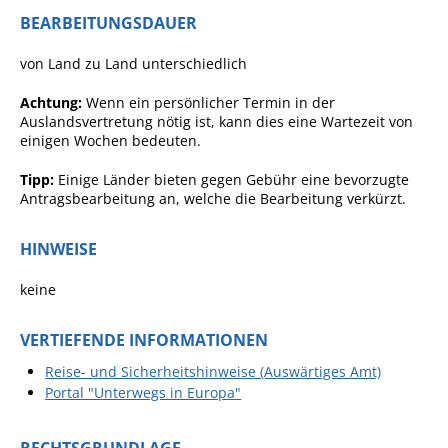
BEARBEITUNGSDAUER
Pop-Up-Museum
Kerngeschichten
von Land zu Land unterschiedlich
RADKultur in
Achtung:
Wenn ein persönlicher Termin in der
Gemmrigheim
Auslandsvertretung nötig ist, kann dies eine Wartezeit von
einigen Wochen bedeuten.
Angebote für Senioren
Kinder und Jugendliche
Tipp:
Einige Länder bieten gegen Gebühr eine bevorzugte
Antragsbearbeitung an, welche die Bearbeitung verkürzt.
Partnerschaft Trigono-
Orestiada
HINWEISE
Vereine + Kultur
keine
Kirchen
VERTIEFENDE INFORMATIONEN
Geschichte
Reise- und Sicherheitshinweise (Auswärtiges Amt)
Portal "Unterwegs in Europa"
MEIN GEMMRIGHEIM