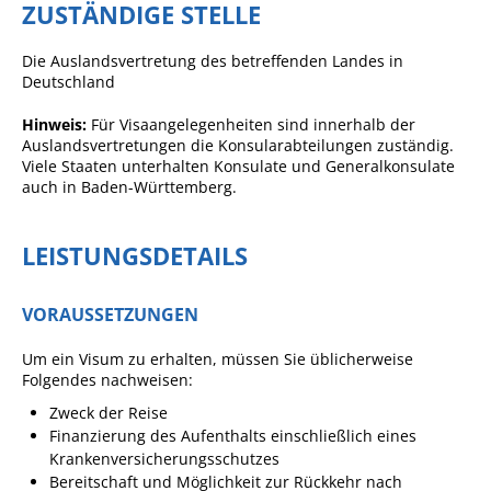
ZUSTÄNDIGE STELLE
Sportstätten
Die Auslandsvertretung des betreffenden Landes in
Veranstaltungsgebäude
Deutschland
Freiwillige Feuerwehr
Hinweis:
Für Visaangelegenheiten sind innerhalb der
Auslandsvertretungen die Konsularabteilungen zuständig.
Bauhof
Viele Staaten unterhalten Konsulate und Generalkonsulate
auch in Baden-Württemberg.
Häckselplatz
Friedhof
LEISTUNGSDETAILS
Kläranlage
Kommunale
VORAUSSETZUNGEN
Wärmeplanung
Um ein Visum zu erhalten, müssen Sie üblicherweise
Netzmonitor der NetzeBW
Folgendes nachweisen:
Gemmrigheimer
Zweck der Reise
Finanzierung des Aufenthalts einschließlich eines
Infokalender
Krankenversicherungsschutzes
Zahlen & Fakten
Bereitschaft und Möglichkeit zur Rückkehr nach