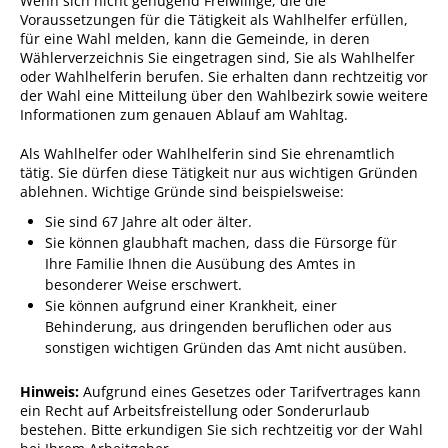
Wenn sich nicht genügend Freiwillige, die die
Formulare
Voraussetzungen für die Tätigkeit als Wahlhelfer erfüllen,
Wissenswertes/Service
für eine Wahl melden, kann die Gemeinde, in deren
Wählerverzeichnis Sie eingetragen sind, Sie als Wahlhelfer
Mängelmeldung online
oder Wahlhelferin berufen. Sie erhalten dann rechtzeitig vor
der Wahl eine Mitteilung über den Wahlbezirk sowie weitere
Winterdienst
Informationen zum genauen Ablauf am Wahltag.
Gutachterausschuss
Als Wahlhelfer oder Wahlhelferin sind Sie ehrenamtlich
tätig. Sie dürfen diese Tätigkeit nur aus wichtigen Gründen
Organspende
ablehnen.
Wichtige Gründe sind beispielsweise:
Gleichstellung
Sie sind 67 Jahre alt oder älter.
Sie können glaubhaft machen, dass die Fürsorge für
Selbstbestimmung
Ihre Familie Ihnen die Ausübung des Amtes in
Fachstelle
besonderer Weise erschwert.
Sie können aufgrund einer Krankheit, einer
Wohnungssicherung
Behinderung, aus dringenden beruflichen oder aus
Aushang- und Schaukästen
sonstigen wichtigen Gründen das Amt nicht ausüben.
Mitarbeitende im Rathaus
Hinweis:
Aufgrund eines Gesetzes oder Tarifvertrages kann
ein Recht auf Arbeitsfreistellung oder Sonderurlaub
Öffentliche
bestehen. Bitte erkundigen Sie sich rechtzeitig vor der Wahl
Bekanntmachungen