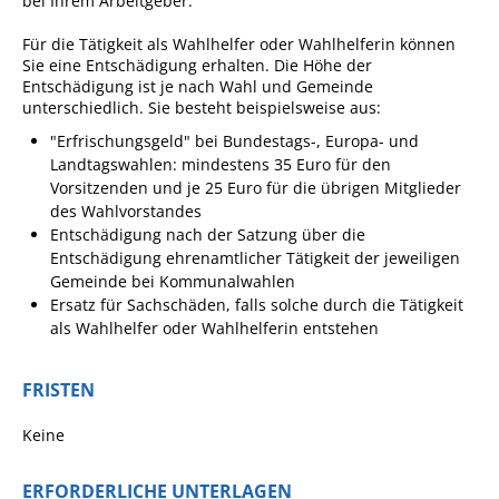
bei Ihrem Arbeitgeber.
Ausschreibungen
Für die Tätigkeit als Wahlhelfer oder Wahlhelferin können
Sie eine Entschädigung erhalten.
Die Höhe der
Bebauungspläne
Entschädigung ist je nach Wahl und Gemeinde
Ortsrecht
unterschiedlich. Sie besteht beispielsweise aus:
"Erfrischungsgeld" bei Bundestags-, Europa- und
Gemeinderat
Landtagswahlen: mindestens 35 Euro für den
Standesamtliche
Vorsitzenden und je 25 Euro für die übrigen Mitglieder
Trauungen
des Wahlvorstandes
Entschädigung nach der Satzung über die
Karriere
Entschädigung ehrenamtlicher Tätigkeit der jeweiligen
Gemeinde bei Kommunalwahlen
Onlinezugangsgesetz
Ersatz für Sachschäden, falls solche durch die Tätigkeit
als Wahlhelfer oder Wahlhelferin entstehen
ERLEBEN
FRISTEN
Tourismus
Keine
Steillagen/Weinberge
Natur Umwelt Klima
ERFORDERLICHE UNTERLAGEN