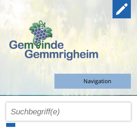
Navigation
GEMEINDE
Aktuell
Notfall/Notdienste/Krise
Hinweisgeberschutz