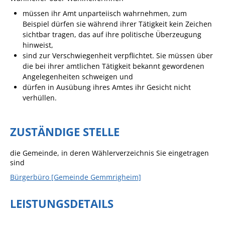
müssen ihr Amt unparteiisch wahrnehmen,
zum
Sportstätten
Beispiel dürfen sie während ihrer Tätigkeit kein Zeichen
sichtbar tragen, das auf ihre politische Überzeugung
Veranstaltungsgebäude
hinweist,
Freiwillige Feuerwehr
sind zur Verschwiegenheit verpflichtet. Sie müssen über
die bei ihrer amtlichen Tätigkeit bekannt gewordenen
Bauhof
Angelegenheiten schweigen und
dürfen in Ausübung ihres Amtes ihr Gesicht nicht
Häckselplatz
verhüllen.
Friedhof
Kläranlage
ZUSTÄNDIGE STELLE
Kommunale
die Gemeinde, in deren Wählerverzeichnis Sie eingetragen
Wärmeplanung
sind
Netzmonitor der NetzeBW
Bürgerbüro [Gemeinde Gemmrigheim]
Gemmrigheimer
Infokalender
LEISTUNGSDETAILS
Zahlen & Fakten