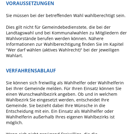
VORAUSSETZUNGEN
Angebote für Geflüchtete
Sie müssen bei der betreffenden Wahl wahlberechtigt sein.
Wirtschaft + Handel
Dies gilt nicht für Gemeindebedienstete, die bei der
Landtagswahl und bei Kommunalwahlen zu Mitgliedern der
RATHAUS
Wahlvorstände berufen werden können.
Nähere
Informationen zur Wahlberechtigung finden Sie im Kapitel
"Wer darf wählen (aktives Wahlrecht)" bei der jeweiligen
Öffnungszeiten
Wahlart.
Kontakt
VERFAHRENSABLAUF
Online-Bürgerportal
Bürgerservice
Sie können sich freiwillig als Wahlhelfer oder Wahlhelferin
bei Ihrer Gemeinde melden. Für Ihren Einsatz können Sie
Behördenwegweiser
einen Wunschwahlbezirk angeben.
Ob und in welchem
Wahlbezirk Sie eingesetzt werden, entscheidet Ihre
Lebenslagen
Gemeinde. Sie bezieht dabei Ihre Wünsche in die
Entscheidung mit ein. Ein Einsatz als Wahlhelfer oder
Leistungen - Service BW
Wahlhelferin außerhalb Ihres eigenen Wahlbezirks ist
möglich.
Neubürgerinfos