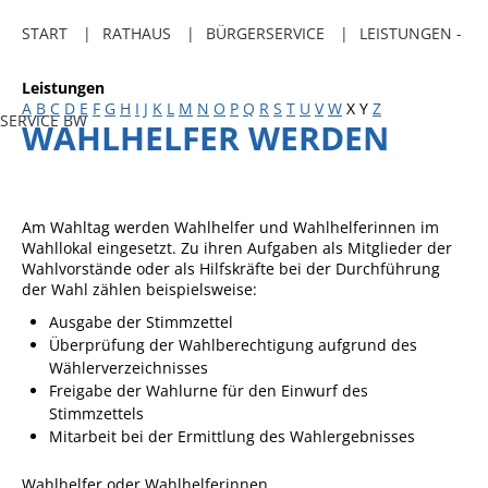
Freibadkarten
START
RATHAUS
BÜRGERSERVICE
LEISTUNGEN -
Gemeindeamtsblatt
Leistungen
Social Media
A
B
C
D
E
F
G
H
I
J
K
L
M
N
O
P
Q
R
S
T
U
V
W
X
Y
Z
SERVICE BW
WAHLHELFER WERDEN
Parkraumkonzept
Ladeinfrastruktur
Einrichtungen
Am Wahltag werden Wahlhelfer und Wahlhelferinnen im
Wahllokal eingesetzt.
Zu ihren Aufgaben als Mitglieder der
Kindertageseinrichtungen
Wahlvorstände oder als Hilfskräfte bei der Durchführung
der Wahl zählen beispielsweise:
Schulkindbetreuung
Ausgabe der Stimmzettel
Grundschule
Überprüfung der Wahlberechtigung aufgrund des
Wählerverzeichnisses
Mensa
Freigabe der Wahlurne für den Einwurf des
Musikschule
Stimmzettels
Mitarbeit bei der Ermittlung des Wahlergebnisses
Gemeindebücherei
Wahlhelfer oder Wahlhelferinnen
Jugendhaus