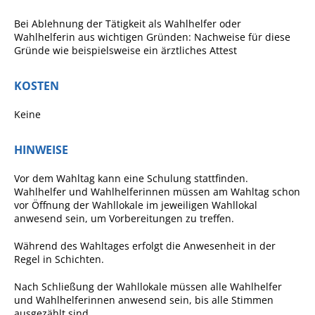
Pop-Up-Museum
Bei Ablehnung der Tätigkeit als Wahlhelfer oder
Kerngeschichten
Wahlhelferin aus wichtigen Gründen: Nachweise für diese
Gründe wie beispielsweise ein ärztliches Attest
RADKultur in
Gemmrigheim
KOSTEN
Angebote für Senioren
Keine
Kinder und Jugendliche
Partnerschaft Trigono-
HINWEISE
Orestiada
Vor dem Wahltag kann eine Schulung stattfinden.
Vereine + Kultur
Wahlhelfer und Wahlhelferinnen müssen am Wahltag schon
vor Öffnung der Wahllokale im jeweiligen Wahllokal
Kirchen
anwesend sein, um Vorbereitungen zu treffen.
Geschichte
Während des Wahltages erfolgt die Anwesenheit in der
Regel in Schichten.
MEIN GEMMRIGHEIM
Nach Schließung der Wahllokale müssen alle Wahlhelfer
und Wahlhelferinnen anwesend sein, bis alle Stimmen
ausgezählt sind.