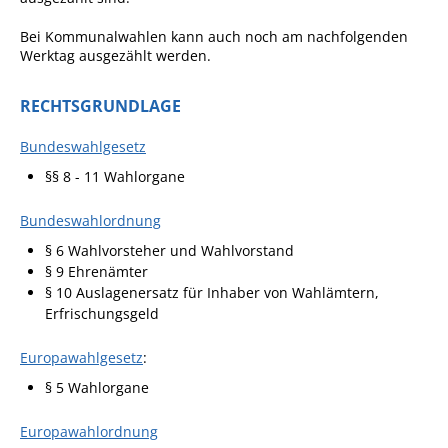
Projekt Summendes
Gemmrigheim
Bei Kommunalwahlen kann auch noch am nachfolgenden
Werktag ausgezählt werden.
Markungsputzete
Lesepaten gesucht!
RECHTSGRUNDLAGE
Gemmrigheimer
Bundeswahlgesetz
Lesewochen
§§ 8 - 11 Wahlorgane
Paten für Baum- und
Pflanzbeete
Bundeswahlordnung
Aktion „PFLÜCK MICH!“
§ 6 Wahlvorsteher und Wahlvorstand
§ 9 Ehrenämter
Boulebahn
§ 10 Auslagenersatz für Inhaber von Wahlämtern,
Erfrischungsgeld
Willkommensbesuche
Krabbelgruppe
Europawahlgesetz
:
Kinderkleidermarkt
§ 5 Wahlorgane
Gemmrigheimer
Europawahlordnung
Dorfflohmarkt