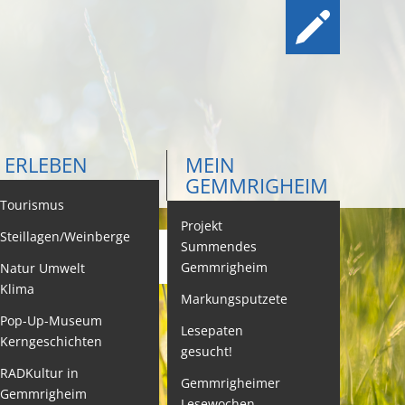
ERLEBEN
MEIN
GEMMRIGHEIM
ontakt
Tourismus
Projekt
Steillagen/Weinberge
Summendes
Gemmrigheim
Natur Umwelt
ehördenwegweiser
Klima
Markungsputzete
ebenslagen
Pop-Up-Museum
Lesepaten
Kerngeschichten
gesucht!
eistungen -
ervice BW
RADKultur in
Gemmrigheimer
Gemmrigheim
Lesewochen
eubürgerinfos