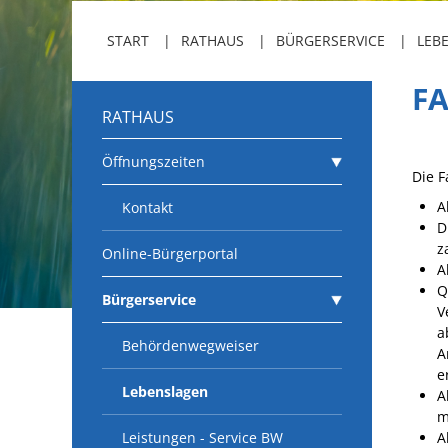
START
RATHAUS
BÜRGERSERVICE
LEB
F
RATHAUS
Öffnungszeiten
Die F
A
Kontakt
D
z
Online-Bürgerportal
A
Q
Bürgerservice
V
a
Behördenwegweiser
A
e
Lebenslagen
A
m
Leistungen - Service BW
A