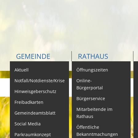
GEMEINDE
RATHAUS
Aktuell
Öffnungszeiten
K
Notfall/Notdienste/Krise
Online-
Bürgerportal
Hinweisgeberschutz
Bürgerservice
B
Freibadkarten
Mitarbeitende im
L
Gemeindeamtsblatt
Rathaus
L
Social Media
Öffentliche
S
Bekanntmachungen
Parkraumkonzept
N