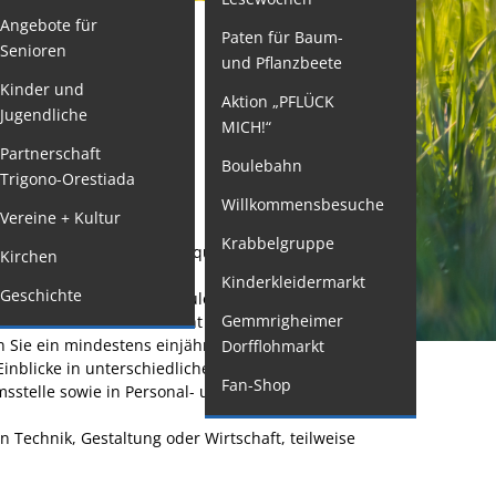
Angebote für
Paten für Baum-
ormulare
CHULREIFE
Senioren
und Pflanzbeete
issenswertes/Service
Kinder und
Aktion „PFLÜCK
Jugendliche
ängelmeldung
MICH!“
nline
Partnerschaft
Boulebahn
Trigono-Orestiada
interdienst
Willkommensbesuche
Vereine + Kultur
utachterausschuss
fung
Krabbelgruppe
schulreife. Diese Zusatzqualifikation wird an
Kirchen
rganspende
Kinderkleidermarkt
Geschichte
leichstellung
ung, z. B. Berufsfachschule für Pflege
Gemmrigheimer
ufe, wenn das Abitur nicht erreicht wird, in
elbstbestimmung
 Sie ein mindestens einjähriges Praktikum
Dorfflohmarkt
Einblicke in unterschiedliche Arbeitsbereiche und
achstelle
Fan-Shop
sstelle sowie in Personal- und Sozialfragen
ohnungssicherung
n Technik, Gestaltung oder Wirtschaft, teilweise
ushang- und
chaukästen