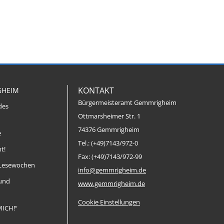
KONTAKT
GHEIM
Bürgermeisteramt Gemmrigheim
des
Ottmarsheimer Str. 1
74376 Gemmrigheim
e
Tel.: (+49)7143/972-0
t!
Fax: (+49)7143/972-99
Lesewochen
info@gemmrigheim.de
 und
www.gemmrigheim.de
Cookie Einstellungen
MICH!“