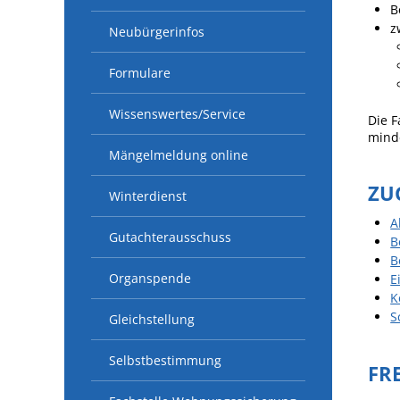
B
z
Neubürgerinfos
Formulare
Wissenswertes/Service
Die 
mind
Mängelmeldung online
ZU
Winterdienst
A
Gutachterausschuss
B
B
Organspende
E
K
S
Gleichstellung
Selbstbestimmung
FR