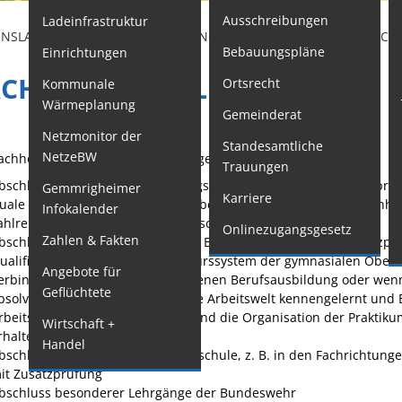
Ausschreibungen
Ladeinfrastruktur
F
ENSLAGEN
SCHULE
BILDUNGSABSCHLÜSSE
FACHHOCHS
Bebauungspläne
Einrichtungen
Kindertageseinrichtungen
W
ACHHOCHSCHULREIFE
Ortsrecht
Kommunale
Schulkindbetreuung
M
Wärmeplanung
Gemeinderat
o
Grundschule
Netzmonitor der
Standesamtliche
W
Mensa
NetzeBW
achhochschulreife können Sie folgendermaßen erreichen:
Trauungen
G
Musikschule
bschluss bestimmter Berufskollegs, gegebenenfalls mit Zusatzprü
Gemmrigheimer
Karriere
uale Ausbildung mit ausbildungsbegleitendem Erwerb der Fachhoch
Infokalender
O
Gemeindebücherei
ahlreichen Standorten der Berufsschule angeboten.
Onlinezugangsgesetz
Zahlen & Fakten
G
Jugendhaus
bschluss bestimmter dreijähriger Berufsfachschulen mit Zusatzprüf
ualifizierte Schulleistungen im Kurssystem der gymnasialen Oberst
Angebote für
S
Sportstätten
erbindung mit einer abgeschlossenen Berufsausbildung oder wenn
Geflüchtete
bsolviert haben, durch das Sie die Arbeitswelt kennengelernt und 
F
Veranstaltungsgebäude
rbeitsmethoden, in den Aufbau und die Organisation der Praktikum
Wirtschaft +
W
Freiwillige
rhalten haben
Handel
bschluss einer zweijährigen Fachschule, z. B. in den Fachrichtunge
A
Feuerwehr
it Zusatzprüfung
S
Bauhof
bschluss besonderer Lehrgänge der Bundeswehr