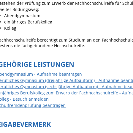
estehen der Prüfung zum Erwerb der Fachhochschulreife für Schü
Häckselplatz
weiter Bildungsweg:
Abendgymnasium
Friedhof
einjähriges Berufskolleg
Kläranlage
Kolleg
Fachhochschulreife berechtigt zum Studium an den Fachhochschul
estens die fachgebundene Hochschulreife.
GEHÖRIGE LEISTUNGEN
bendgymnasium - Aufnahme beantragen
erufliches Gymnasium (dreijährige Aufbauform) - Aufnahme beant
erufliches Gymnasium (sechsjährige Aufbauform) - Aufnahme bea
injähriges Berufskolleg zum Erwerb der Fachhochschulreife - Au
olleg - Besuch anmelden
chulfremdenprüfung beantragen
EIGABEVERMERK