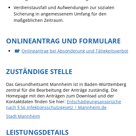
Formulare
Verdienstausfall und Aufwendungen zur sozialen
Wissenswertes/Service
Sicherung in angemessenem Umfang für den
maßgeblichen Zeitraum.
Mängelmeldung online
Winterdienst
ONLINEANTRAG UND FORMULARE
Gutachterausschuss
Onlineantrag bei Absonderung und Tätigkeitsverbot
Organspende
Gleichstellung
ZUSTÄNDIGE STELLE
Selbstbestimmung
Das Gesundheitsamt Mannheim ist in Baden-Württemberg
Fachstelle
zentral für die Bearbeitung der Anträge zuständig. Die
Wohnungssicherung
Homepage mit den Anträgen zum Download und der
Kontaktdaten finden Sie hier:
Entschädigungsansprüche
Aushang- und Schaukästen
nach § 56 Infektionsschutzgesetz | Mannheim.de
Mitarbeitende im Rathaus
Stadt Mannheim
Öffentliche
LEISTUNGSDETAILS
Bekanntmachungen