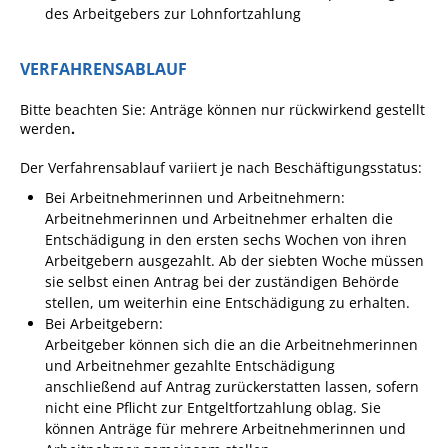
des Arbeitgebers zur Lohnfortzahlung
Pop-Up-Museum
Kerngeschichten
VERFAHRENSABLAUF
RADKultur in
Gemmrigheim
Bitte beachten Sie: Anträge können nur rückwirkend gestellt
werden
.
Angebote für Senioren
Der Verfahrensablauf variiert je nach Beschäftigungsstatus:
Kinder und Jugendliche
Bei Arbeitnehmerinnen und Arbeitnehmern:
Partnerschaft Trigono-
Arbeitnehmerinnen und Arbeitnehmer erhalten die
Orestiada
Entschädigung in den ersten sechs Wochen von ihren
Arbeitgebern ausgezahlt. Ab der siebten Woche müssen
Vereine + Kultur
sie selbst einen Antrag bei der zuständigen Behörde
stellen, um weiterhin eine Entschädigung zu erhalten.
Kirchen
Bei Arbeitgebern:
Geschichte
Arbeitgeber können sich die an die Arbeitnehmerinnen
und Arbeitnehmer gezahlte Entschädigung
anschließend auf Antrag zurückerstatten lassen, sofern
MEIN GEMMRIGHEIM
nicht eine Pflicht zur Entgeltfortzahlung oblag. Sie
können Anträge für mehrere Arbeitnehmerinnen und