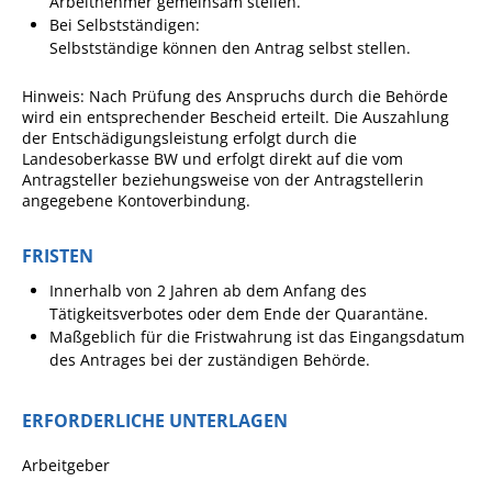
Arbeitnehmer gemeinsam stellen.
Projekt Summendes
Bei Selbstständigen:
Gemmrigheim
Selbstständige können den Antrag selbst stellen.
Markungsputzete
Hinweis: Nach Prüfung des Anspruchs durch die Behörde
Lesepaten gesucht!
wird ein entsprechender Bescheid erteilt. Die Auszahlung
der Entschädigungsleistung erfolgt durch die
Gemmrigheimer
Landesoberkasse BW und erfolgt direkt auf die vom
Lesewochen
Antragsteller beziehungsweise von der Antragstellerin
angegebene Kontoverbindung.
Paten für Baum- und
Pflanzbeete
FRISTEN
Aktion „PFLÜCK MICH!“
Innerhalb von 2 Jahren ab dem Anfang des
Boulebahn
Tätigkeitsverbotes oder dem Ende der Quarantäne.
Maßgeblich für die Fristwahrung ist das Eingangsdatum
Willkommensbesuche
des Antrages bei der zuständigen Behörde.
Krabbelgruppe
ERFORDERLICHE UNTERLAGEN
Kinderkleidermarkt
Gemmrigheimer
Arbeitgeber
Dorfflohmarkt