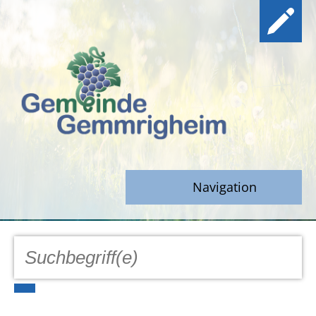
Navigation
GEMEINDE
Aktuell
Notfall/Notdienste/Krise
Hinweisgeberschutz