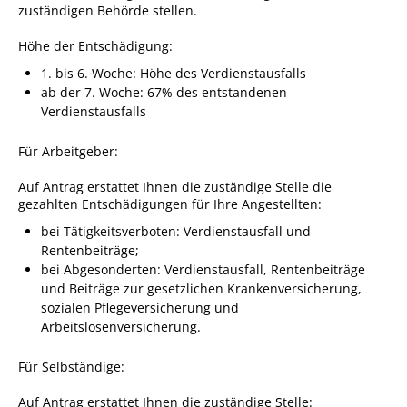
zuständigen Behörde stellen.
Angebote für Geflüchtete
Höhe der Entschädigung:
Wirtschaft + Handel
1. bis 6. Woche: Höhe des Verdienstausfalls
ab der 7. Woche: 67% des entstandenen
RATHAUS
Verdienstausfalls
Für Arbeitgeber:
Öffnungszeiten
Kontakt
Auf Antrag erstattet Ihnen die zuständige Stelle die
gezahlten Entschädigungen für Ihre Angestellten:
Online-Bürgerportal
bei Tätigkeitsverboten: Verdienstausfall und
Rentenbeiträge;
Bürgerservice
bei Abgesonderten: Verdienstausfall, Rentenbeiträge
Behördenwegweiser
und Beiträge zur gesetzlichen Krankenversicherung,
sozialen Pflegeversicherung und
Lebenslagen
Arbeitslosenversicherung.
Leistungen - Service BW
Für Selbständige:
Neubürgerinfos
Auf Antrag erstattet Ihnen die zuständige Stelle: