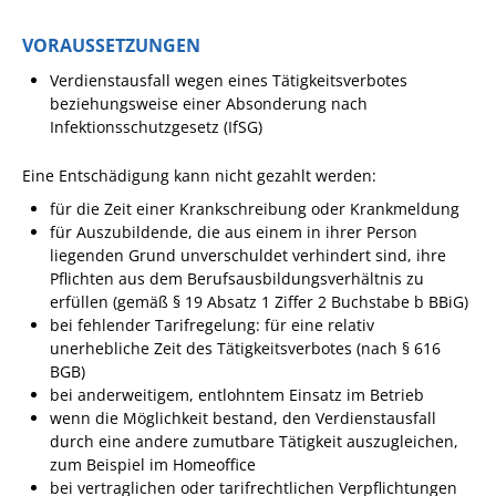
Ausschreibungen
VORAUSSETZUNGEN
Bebauungspläne
Verdienstausfall wegen eines Tätigkeitsverbotes
beziehungsweise einer Absonderung nach
Ortsrecht
Infektionsschutzgesetz (IfSG)
Gemeinderat
Eine Entschädigung kann nicht gezahlt werden:
Standesamtliche
Trauungen
für die Zeit einer Krankschreibung oder Krankmeldung
für Auszubildende, die aus einem in ihrer Person
Karriere
liegenden Grund unverschuldet verhindert sind, ihre
Pflichten aus dem Berufsausbildungsverhältnis zu
Onlinezugangsgesetz
erfüllen (gemäß § 19 Absatz 1 Ziffer 2 Buchstabe b BBiG)
bei fehlender Tarifregelung: für eine relativ
ERLEBEN
unerhebliche Zeit des Tätigkeitsverbotes (nach § 616
BGB)
bei anderweitigem, entlohntem Einsatz im Betrieb
Tourismus
wenn die Möglichkeit bestand, den Verdienstausfall
durch eine andere zumutbare Tätigkeit auszugleichen,
Steillagen/Weinberge
zum Beispiel im Homeoffice
Natur Umwelt Klima
bei vertraglichen oder tarifrechtlichen Verpflichtungen