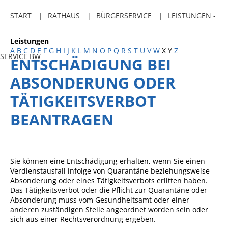
Freibadkarten
START
RATHAUS
BÜRGERSERVICE
LEISTUNGEN -
Gemeindeamtsblatt
Leistungen
Social Media
A
B
C
D
E
F
G
H
I
J
K
L
M
N
O
P
Q
R
S
T
U
V
W
X
Y
Z
SERVICE BW
ENTSCHÄDIGUNG BEI
Parkraumkonzept
ABSONDERUNG ODER
Ladeinfrastruktur
TÄTIGKEITSVERBOT
Einrichtungen
BEANTRAGEN
Kindertageseinrichtungen
Schulkindbetreuung
Grundschule
Sie können eine Entschädigung erhalten, wenn Sie einen
Verdienstausfall infolge von Quarantäne beziehungsweise
Mensa
Absonderung oder eines Tätigkeitsverbots erlitten haben.
Das Tätigkeitsverbot oder die Pflicht zur Quarantäne oder
Musikschule
Absonderung muss vom Gesundheitsamt oder einer
anderen zuständigen Stelle angeordnet worden sein oder
Gemeindebücherei
sich aus einer Rechtsverordnung ergeben.
Jugendhaus