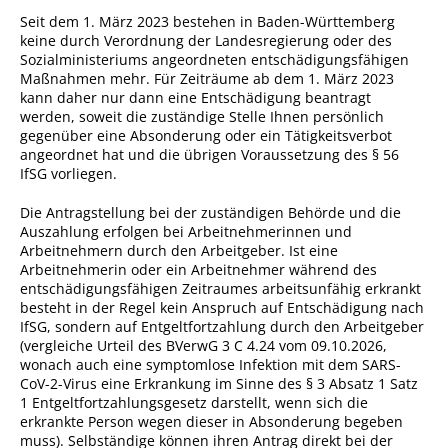
Seit dem 1. März 2023 bestehen in Baden-Württemberg
Sportstätten
keine durch Verordnung der Landesregierung oder des
Sozialministeriums angeordneten entschädigungsfähigen
Veranstaltungsgebäude
Maßnahmen mehr. Für Zeiträume ab dem 1. März 2023
kann daher nur dann eine Entschädigung beantragt
Freiwillige Feuerwehr
werden, soweit die zuständige Stelle Ihnen persönlich
gegenüber eine Absonderung oder ein Tätigkeitsverbot
Bauhof
angeordnet hat und die übrigen Voraussetzung des § 56
IfSG vorliegen.
Häckselplatz
Friedhof
Die Antragstellung bei der zuständigen Behörde und die
Auszahlung erfolgen bei Arbeitnehmerinnen und
Kläranlage
Arbeitnehmern durch den Arbeitgeber. Ist eine
Arbeitnehmerin oder ein Arbeitnehmer während des
Kommunale
entschädigungsfähigen Zeitraumes arbeitsunfähig erkrankt
Wärmeplanung
besteht in der Regel kein Anspruch auf Entschädigung nach
IfSG, sondern auf Entgeltfortzahlung durch den Arbeitgeber
Netzmonitor der NetzeBW
(vergleiche Urteil des BVerwG 3 C 4.24 vom 09.10.2026,
wonach auch eine symptomlose Infektion mit dem SARS-
Gemmrigheimer
CoV-2-Virus eine Erkrankung im Sinne des § 3 Absatz 1 Satz
Infokalender
1 Entgeltfortzahlungsgesetz darstellt, wenn sich die
erkrankte Person wegen dieser in Absonderung begeben
Zahlen & Fakten
muss). Selbständige können ihren Antrag direkt bei der