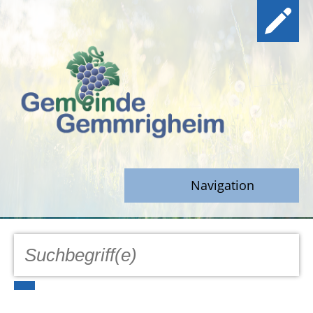
Navigation
GEMEINDE
Aktuell
Notfall/Notdienste/Krise
Hinweisgeberschutz