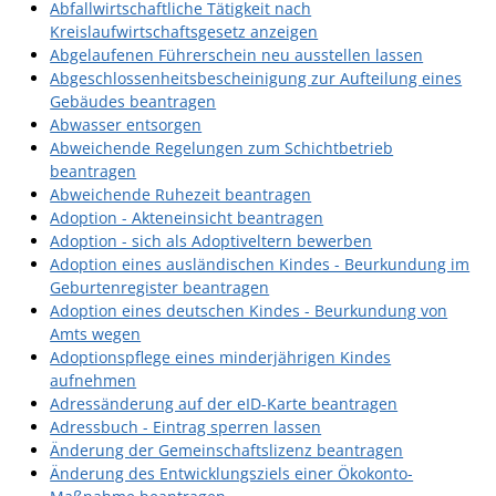
Abfallwirtschaftliche Tätigkeit nach
Angebote für Geflüchtete
Kreislaufwirtschaftsgesetz anzeigen
Abgelaufenen Führerschein neu ausstellen lassen
Wirtschaft + Handel
Abgeschlossenheitsbescheinigung zur Aufteilung eines
Gebäudes beantragen
RATHAUS
Abwasser entsorgen
Abweichende Regelungen zum Schichtbetrieb
beantragen
Öffnungszeiten
Abweichende Ruhezeit beantragen
Adoption - Akteneinsicht beantragen
Kontakt
Adoption - sich als Adoptiveltern bewerben
Adoption eines ausländischen Kindes - Beurkundung im
Online-Bürgerportal
Geburtenregister beantragen
Bürgerservice
Adoption eines deutschen Kindes - Beurkundung von
Amts wegen
Behördenwegweiser
Adoptionspflege eines minderjährigen Kindes
aufnehmen
Lebenslagen
Adressänderung auf der eID-Karte beantragen
Leistungen - Service BW
Adressbuch - Eintrag sperren lassen
Änderung der Gemeinschaftslizenz beantragen
Neubürgerinfos
Änderung des Entwicklungsziels einer Ökokonto-