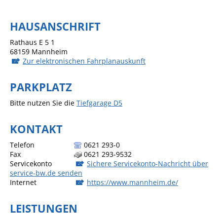
Sportstätten
HAUSANSCHRIFT
Veranstaltungsgebäude
Rathaus E 5 1
68159
Mannheim
Freiwillige Feuerwehr
Zur elektronischen Fahrplanauskunft
Bauhof
PARKPLATZ
Häckselplatz
Bitte nutzen Sie die
Tiefgarage D5
Friedhof
Kläranlage
KONTAKT
Kommunale
Telefon
0621 293-0
Wärmeplanung
Fax
0621 293-9532
Servicekonto
Sichere Servicekonto-Nachricht über
Netzmonitor der NetzeBW
service-bw.de senden
Internet
https://www.mannheim.de/
Gemmrigheimer
Infokalender
LEISTUNGEN
Zahlen & Fakten