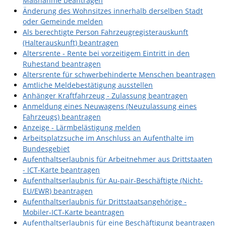
Maßnahme beantragen
Formulare
Änderung des Wohnsitzes innerhalb derselben Stadt
Wissenswertes/Service
oder Gemeinde melden
Als berechtigte Person Fahrzeugregisterauskunft
Mängelmeldung online
(Halterauskunft) beantragen
Altersrente - Rente bei vorzeitigem Eintritt in den
Winterdienst
Ruhestand beantragen
Gutachterausschuss
Altersrente für schwerbehinderte Menschen beantragen
Amtliche Meldebestätigung ausstellen
Organspende
Anhänger Kraftfahrzeug - Zulassung beantragen
Anmeldung eines Neuwagens (Neuzulassung eines
Gleichstellung
Fahrzeugs) beantragen
Selbstbestimmung
Anzeige - Lärmbelästigung melden
Arbeitsplatzsuche im Anschluss an Aufenthalte im
Fachstelle
Bundesgebiet
Wohnungssicherung
Aufenthaltserlaubnis für Arbeitnehmer aus Drittstaaten
- ICT-Karte beantragen
Aushang- und Schaukästen
Aufenthaltserlaubnis für Au-pair-Beschäftigte (Nicht-
EU/EWR) beantragen
Mitarbeitende im Rathaus
Aufenthaltserlaubnis für Drittstaatsangehörige -
Öffentliche
Mobiler-ICT-Karte beantragen
Bekanntmachungen
Aufenthaltserlaubnis für eine Beschäftigung beantragen