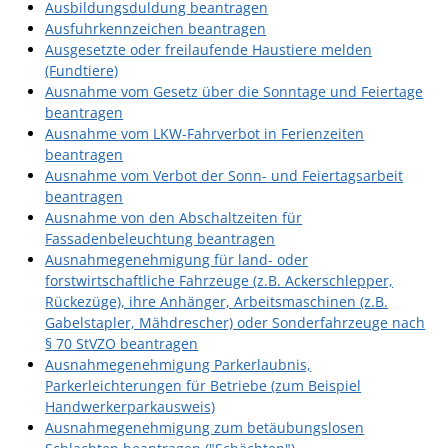
Ausbildungsduldung beantragen
Pop-Up-Museum
Ausfuhrkennzeichen beantragen
Kerngeschichten
Ausgesetzte oder freilaufende Haustiere melden
(Fundtiere)
RADKultur in
Ausnahme vom Gesetz über die Sonntage und Feiertage
Gemmrigheim
beantragen
Ausnahme vom LKW-Fahrverbot in Ferienzeiten
Angebote für Senioren
beantragen
Ausnahme vom Verbot der Sonn- und Feiertagsarbeit
Kinder und Jugendliche
beantragen
Partnerschaft Trigono-
Ausnahme von den Abschaltzeiten für
Orestiada
Fassadenbeleuchtung beantragen
Ausnahmegenehmigung für land- oder
Vereine + Kultur
forstwirtschaftliche Fahrzeuge (z.B. Ackerschlepper,
Rückezüge), ihre Anhänger, Arbeitsmaschinen (z.B.
Kirchen
Gabelstapler, Mähdrescher) oder Sonderfahrzeuge nach
Geschichte
§ 70 StVZO beantragen
Ausnahmegenehmigung Parkerlaubnis,
Parkerleichterungen für Betriebe (zum Beispiel
MEIN GEMMRIGHEIM
Handwerkerparkausweis)
Ausnahmegenehmigung zum betäubungslosen