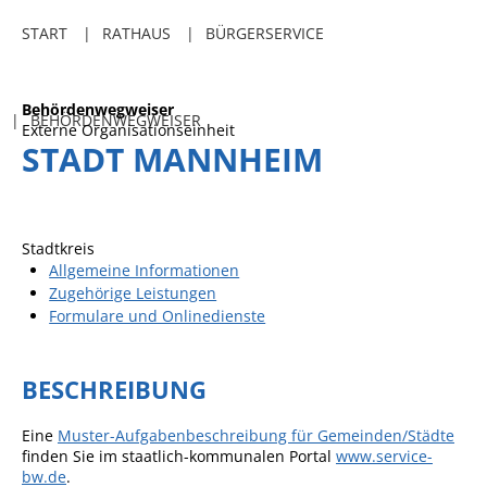
Freibadkarten
START
RATHAUS
BÜRGERSERVICE
Gemeindeamtsblatt
Social Media
Behördenwegweiser
BEHÖRDENWEGWEISER
Externe Organisationseinheit
Parkraumkonzept
STADT MANNHEIM
Ladeinfrastruktur
Einrichtungen
Stadtkreis
Kindertageseinrichtungen
Allgemeine Informationen
Zugehörige Leistungen
Schulkindbetreuung
Formulare und Onlinedienste
Grundschule
Mensa
BESCHREIBUNG
Musikschule
Eine
Muster-Aufgabenbeschreibung für Gemeinden/Städte
Gemeindebücherei
finden Sie im staatlich-kommunalen Portal
www.service-
bw.de
.
Jugendhaus