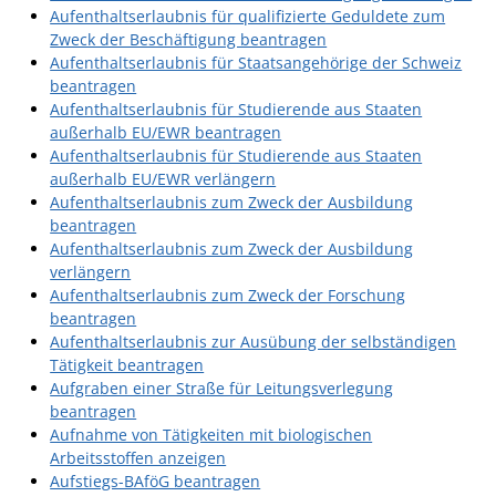
Aufenthaltserlaubnis für qualifizierte Geduldete zum
Ausschreibungen
Zweck der Beschäftigung beantragen
Aufenthaltserlaubnis für Staatsangehörige der Schweiz
Bebauungspläne
beantragen
Ortsrecht
Aufenthaltserlaubnis für Studierende aus Staaten
außerhalb EU/EWR beantragen
Gemeinderat
Aufenthaltserlaubnis für Studierende aus Staaten
außerhalb EU/EWR verlängern
Standesamtliche
Aufenthaltserlaubnis zum Zweck der Ausbildung
Trauungen
beantragen
Karriere
Aufenthaltserlaubnis zum Zweck der Ausbildung
verlängern
Onlinezugangsgesetz
Aufenthaltserlaubnis zum Zweck der Forschung
beantragen
Aufenthaltserlaubnis zur Ausübung der selbständigen
ERLEBEN
Tätigkeit beantragen
Aufgraben einer Straße für Leitungsverlegung
Tourismus
beantragen
Aufnahme von Tätigkeiten mit biologischen
Steillagen/Weinberge
Arbeitsstoffen anzeigen
Aufstiegs-BAföG beantragen
Natur Umwelt Klima