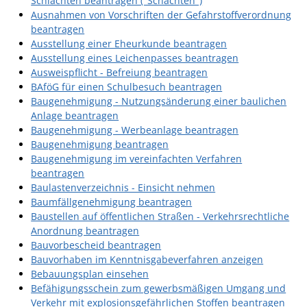
Schlachten beantragen ("Schächten")
Projekt Summendes
Ausnahmen von Vorschriften der Gefahrstoffverordnung
Gemmrigheim
beantragen
Markungsputzete
Ausstellung einer Eheurkunde beantragen
Ausstellung eines Leichenpasses beantragen
Lesepaten gesucht!
Ausweispflicht - Befreiung beantragen
BAföG für einen Schulbesuch beantragen
Gemmrigheimer
Baugenehmigung - Nutzungsänderung einer baulichen
Lesewochen
Anlage beantragen
Paten für Baum- und
Baugenehmigung - Werbeanlage beantragen
Baugenehmigung beantragen
Pflanzbeete
Baugenehmigung im vereinfachten Verfahren
Aktion „PFLÜCK MICH!“
beantragen
Baulastenverzeichnis - Einsicht nehmen
Boulebahn
Baumfällgenehmigung beantragen
Baustellen auf öffentlichen Straßen - Verkehrsrechtliche
Willkommensbesuche
Anordnung beantragen
Krabbelgruppe
Bauvorbescheid beantragen
Bauvorhaben im Kenntnisgabeverfahren anzeigen
Kinderkleidermarkt
Bebauungsplan einsehen
Befähigungsschein zum gewerbsmäßigen Umgang und
Gemmrigheimer
Verkehr mit explosionsgefährlichen Stoffen beantragen
Dorfflohmarkt