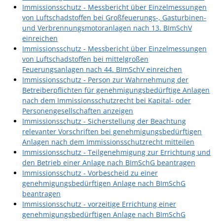
Immissionsschutz - Messbericht über Einzelmessungen
von Luftschadstoffen bei Großfeuerungs-, Gasturbinen-
und Verbrennungsmotoranlagen nach 13. BImSchV
einreichen
Immissionsschutz - Messbericht über Einzelmessungen
von Luftschadstoffen bei mittelgroßen
Feuerungsanlagen nach 44. BImSchV einreichen
Immissionsschutz - Person zur Wahrnehmung der
Betreiberpflichten für genehmigungsbedürftige Anlagen
nach dem Immissionsschutzrecht bei Kapital- oder
Personengesellschaften anzeigen
Immissionsschutz - Sicherstellung der Beachtung
relevanter Vorschriften bei genehmigungsbedürftigen
Anlagen nach dem Immissionsschutzrecht mitteilen
Immissionsschutz - Teilgenehmigung zur Errichtung und
den Betrieb einer Anlage nach BImSchG beantragen
Immissionsschutz - Vorbescheid zu einer
genehmigungsbedürftigen Anlage nach BImSchG
beantragen
Immissionsschutz - vorzeitige Errichtung einer
genehmigungsbedürftigen Anlage nach BImSchG