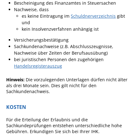
Projekt Summendes
Bescheinigung des Finanzamtes in Steuersachen
Gemmrigheim
Nachweise, dass
es keine Eintragung im
Schuldnerverzeichnis
gibt
Markungsputzete
und
kein Insolvenzverfahren anhängig ist
Lesepaten gesucht!
Versicherungsbestätigung
Gemmrigheimer
Sachkundenachweise (z.B. Abschlusszeugnisse,
Lesewochen
Nachweise über Zeiten der Berufsausübung)
Paten für Baum- und
bei juristischen Personen den zugehörigen
Pflanzbeete
Handelsregisterauszug
Aktion „PFLÜCK MICH!“
Hinweis:
Die vorzulegenden Unterlagen dürfen nicht älter
als drei Monate sein. Dies gilt nicht für den
Boulebahn
Sachkundenachweis.
Willkommensbesuche
KOSTEN
Krabbelgruppe
Für die Erteilung der Erlaubnis und die
Kinderkleidermarkt
Sachkundeprüfungen entstehen unterschiedliche hohe
Gemmrigheimer
Gebühren. Erkundigen Sie sich bei Ihrer IHK.
Dorfflohmarkt