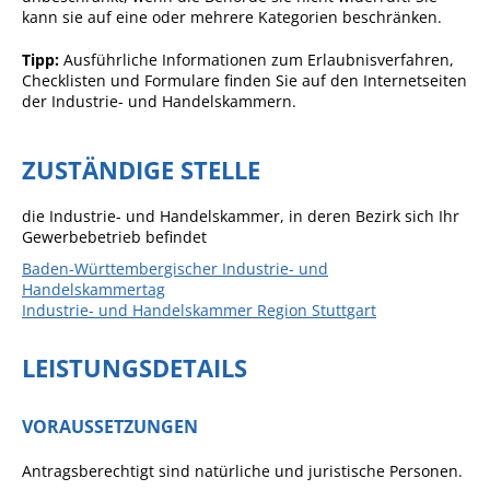
kann sie auf eine oder mehrere Kategorien beschränken.
Angebote für Geflüchtete
Tipp:
Ausführliche Informationen zum Erlaubnisverfahren,
Wirtschaft + Handel
Checklisten und Formulare finden Sie auf den Internetseiten
der Industrie- und Handelskammern.
RATHAUS
ZUSTÄNDIGE STELLE
Öffnungszeiten
die Industrie- und Handelskammer, in deren Bezirk sich Ihr
Kontakt
Gewerbebetrieb befindet
Online-Bürgerportal
Baden-Württembergischer Industrie- und
Handelskammertag
Bürgerservice
Industrie- und Handelskammer Region Stuttgart
Behördenwegweiser
LEISTUNGSDETAILS
Lebenslagen
Leistungen - Service BW
VORAUSSETZUNGEN
Neubürgerinfos
Antragsberechtigt sind natürliche und juristische Personen.