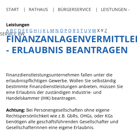
Freibadkarten
START
RATHAUS
BÜRGERSERVICE
LEISTUNGEN -
Gemeindeamtsblatt
Leistungen
Social Media
A
B
C
D
E
F
G
H
I
J
K
L
M
N
O
P
Q
R
S
T
U
V
W
X
Y
Z
SERVICE BW
FINANZANLAGENVERMITTLE
Parkraumkonzept
- ERLAUBNIS BEANTRAGEN
Ladeinfrastruktur
Einrichtungen
Kindertageseinrichtungen
Finanzdienstleistungsunternehmen fallen unter die
erlaubnispflichtigen Gewerbe. Wollen Sie selbständig
Schulkindbetreuung
bestimmte Finanzdienstleistungen anbieten, müssen Sie
eine Erlaubnis der zuständigen Industrie- und
Grundschule
Handelskammer (IHK) beantragen.
Mensa
Achtung:
Bei Personengesellschaften ohne eigene
Musikschule
Rechtspersönlichkeit wie z.B. GbRs, OHGs, oder KGs
benötigen alle geschäftsführenden Gesellschafter und
Gemeindebücherei
Gesellschafterinnen eine eigene Erlaubnis.
Jugendhaus