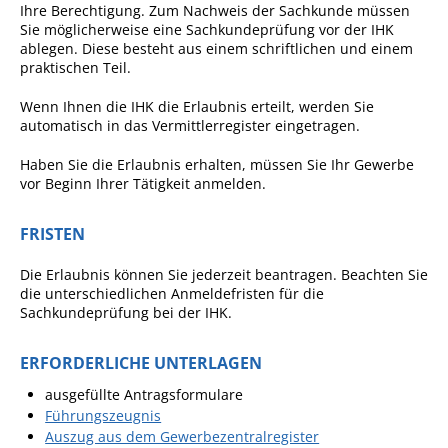
Ihre Berechtigung. Zum Nachweis der Sachkunde müssen
Pop-Up-Museum
Sie möglicherweise eine Sachkundeprüfung vor der IHK
Kerngeschichten
ablegen. Diese besteht aus einem schriftlichen und einem
praktischen Teil.
RADKultur in
Gemmrigheim
Wenn Ihnen die IHK die Erlaubnis erteilt, werden Sie
automatisch in das Vermittlerregister eingetragen.
Angebote für Senioren
Haben Sie die Erlaubnis erhalten, müssen Sie Ihr Gewerbe
Kinder und Jugendliche
vor Beginn Ihrer Tätigkeit anmelden.
Partnerschaft Trigono-
FRISTEN
Orestiada
Vereine + Kultur
Die Erlaubnis können Sie jederzeit beantragen. Beachten Sie
die unterschiedlichen Anmeldefristen für die
Kirchen
Sachkundeprüfung bei der IHK.
Geschichte
ERFORDERLICHE UNTERLAGEN
ausgefüllte Antragsformulare
MEIN GEMMRIGHEIM
Führungszeugnis
Auszug aus dem Gewerbezentralregister