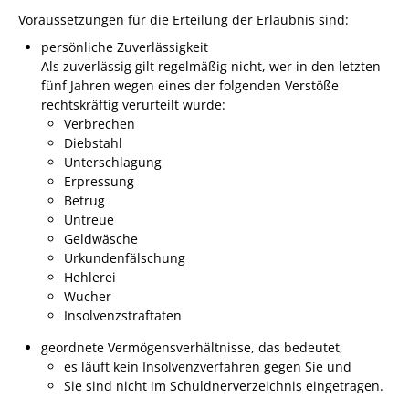
Formulare
Voraussetzungen für die Erteilung der Erlaubnis sind:
Wissenswertes/Service
persönliche Zuverlässigkeit
Als zuverlässig gilt regelmäßig nicht, wer in den letzten
Mängelmeldung online
fünf Jahren wegen eines der folgenden Verstöße
Winterdienst
rechtskräftig verurteilt wurde:
Verbrechen
Gutachterausschuss
Diebstahl
Unterschlagung
Organspende
Erpressung
Gleichstellung
Betrug
Untreue
Selbstbestimmung
Geldwäsche
Urkundenfälschung
Fachstelle
Hehlerei
Wohnungssicherung
Wucher
Aushang- und Schaukästen
Insolvenzstraftaten
Mitarbeitende im Rathaus
geordnete Vermögensverhältnisse
, das bedeutet,
es läuft kein Insolvenzverfahren gegen Sie und
Öffentliche
Sie sind nicht im Schuldnerverzeichnis eingetragen.
Bekanntmachungen