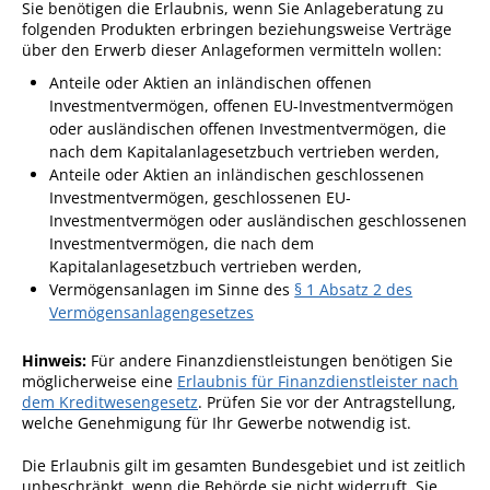
Sie benötigen die Erlaubnis, wenn Sie Anlageberatung zu
folgenden Produkten erbringen beziehungsweise Verträge
Sportstätten
über den Erwerb dieser Anlageformen vermitteln wollen:
Veranstaltungsgebäude
Anteile oder Aktien an inländischen offenen
Investmentvermögen, offenen EU-Investmentvermögen
Freiwillige Feuerwehr
oder ausländischen offenen Investmentvermögen, die
nach dem Kapitalanlagesetzbuch vertrieben werden,
Bauhof
Anteile oder Aktien an inländischen geschlossenen
Häckselplatz
Investmentvermögen, geschlossenen EU-
Investmentvermögen oder ausländischen geschlossenen
Friedhof
Investmentvermögen, die nach dem
Kapitalanlagesetzbuch vertrieben werden,
Kläranlage
Vermögensanlagen
im Sinne des
§ 1 Absatz 2 des
Kommunale
Vermögensanlagengesetzes
Wärmeplanung
Hinweis:
Für andere Finanzdienstleistungen benötigen Sie
Netzmonitor der NetzeBW
möglicherweise eine
Erlaubnis für Finanzdienstleister nach
dem Kreditwesengesetz
. Prüfen Sie vor der Antragstellung,
Gemmrigheimer
welche Genehmigung für Ihr Gewerbe notwendig ist.
Infokalender
Die Erlaubnis gilt im gesamten Bundesgebiet und ist zeitlich
Zahlen & Fakten
unbeschränkt, wenn die Behörde sie nicht widerruft. Sie