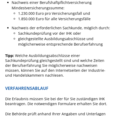
Nachweis einer Berufshaftpflichtversicherung
Ausschreibungen
Mindestversicherungssumme:
1.
230.000 Euro pro Versicherungsfall und
Bebauungspläne
1.
850.000 Euro für alle Versicherungsfälle
Ortsrecht
Nachweis der erforderlichen Sachkunde
, möglich durch:
Sachkundeprüfung vor der IHK oder
Gemeinderat
gleichgestellte Ausbildungsabschlüsse und
Standesamtliche
möglicherweise entsprechende Berufserfahrung
Trauungen
Tipp:
Welche Ausbildungsabschlüsse einer
Karriere
Sachkundeprüfung gleichgestellt sind und welche Zeiten
der Berufserfahrung Sie möglicherweise nachweisen
Onlinezugangsgesetz
müssen, können Sie auf
den Internetseiten
der I
ndustrie-
und
H
andelskammern
nachlesen.
ERLEBEN
VERFAHRENSABLAUF
Tourismus
Die Erlaubnis müssen Sie bei der für Sie zuständigen IHK
beantragen. Die notwendigen Formulare erhalten Sie dort.
Steillagen/Weinberge
Natur Umwelt Klima
Die Behörde prüft anhand Ihrer Angaben und Unterlagen