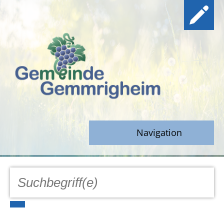
Navigation
GEMEINDE
Aktuell
Notfall/Notdienste/Krise
Hinweisgeberschutz