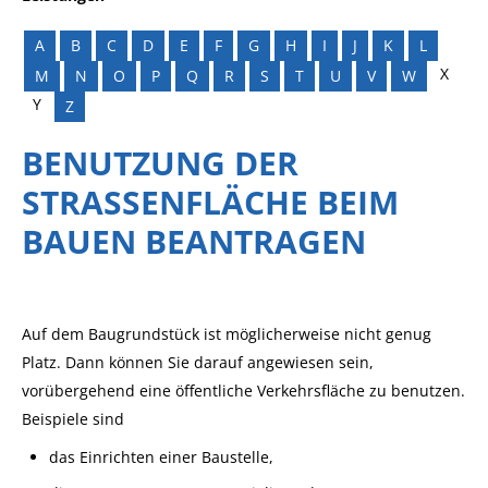
A
B
C
D
E
F
G
H
I
J
K
L
X
M
N
O
P
Q
R
S
T
U
V
W
Y
Z
BENUTZUNG DER
STRASSENFLÄCHE BEIM B
AUEN BEANTRAGEN
Auf dem Baugrundstück ist möglicherweise nicht genug
Platz. Dann können Sie darauf angewiesen sein,
vorübergehend eine öffentliche Verkehrsfläche zu benutzen.
Beispiele sind
das Einrichten einer Baustelle,