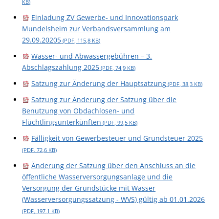
KB
)
Einladung ZV Gewerbe- und Innovationspark
Mundelsheim zur Verbandsversammlung am
29.09.20205
(PDF, 115,8
KB
)
Wasser- und Abwassergebühren – 3.
Abschlagszahlung 2025
(PDF, 74,9
KB
)
Satzung zur Änderung der Hauptsatzung
(PDF, 38,3
KB
)
Satzung zur Änderung der Satzung über die
Benutzung von Obdachlosen- und
Flüchtlingsunterkünften
(PDF, 99,5
KB
)
Fälligkeit von Gewerbesteuer und Grundsteuer 2025
(PDF, 72,6
KB
)
Änderung der Satzung über den Anschluss an die
öffentliche Wasserversorgungsanlage und die
Versorgung der Grundstücke mit Wasser
(Wasserversorgungssatzung - WVS) gültig ab 01.01.2026
(PDF, 197,1
KB
)