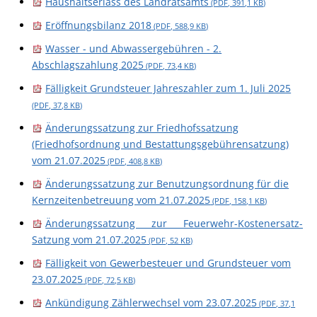
Haushaltserlass des Landratsamts
(PDF, 391,1
KB
)
Eröffnungsbilanz 2018
(PDF, 588,9
KB
)
Wasser - und Abwassergebühren - 2.
Abschlagszahlung 2025
(PDF, 73,4
KB
)
Fälligkeit Grundsteuer Jahreszahler zum 1. Juli 2025
(PDF, 37,8
KB
)
Änderungssatzung zur Friedhofssatzung
(Friedhofsordnung und Bestattungsgebührensatzung)
vom 21.07.2025
(PDF, 408,8
KB
)
Änderungssatzung zur Benutzungsordnung für die
Kernzeitenbetreuung vom 21.07.2025
(PDF, 158,1
KB
)
Änderungssatzung zur Feuerwehr-Kostenersatz-
Satzung vom 21.07.2025
(PDF, 52
KB
)
Fälligkeit von Gewerbesteuer und Grundsteuer vom
23.07.2025
(PDF, 72,5
KB
)
Ankündigung Zählerwechsel vom 23.07.2025
(PDF, 37,1