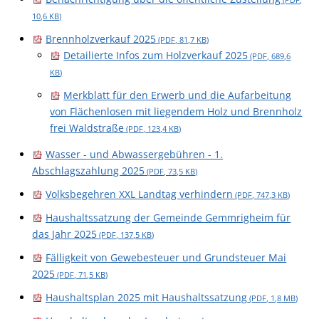
10,6
KB
)
Brennholzverkauf 2025
(PDF, 81,7
KB
)
Detailierte Infos zum Holzverkauf 2025
(PDF, 689,6
KB
)
Merkblatt für den Erwerb und die Aufarbeitung
von Flächenlosen mit liegendem Holz und Brennholz
frei Waldstraße
(PDF, 123,4
KB
)
Wasser - und Abwassergebühren - 1.
Abschlagszahlung 2025
(PDF, 73,5
KB
)
Volksbegehren XXL Landtag verhindern
(PDF, 747,3
KB
)
Haushaltssatzung der Gemeinde Gemmrigheim für
das Jahr 2025
(PDF, 137,5
KB
)
Fälligkeit von Gewebesteuer und Grundsteuer Mai
2025
(PDF, 71,5
KB
)
Haushaltsplan 2025 mit Haushaltssatzung
(PDF, 1,8
MB
)