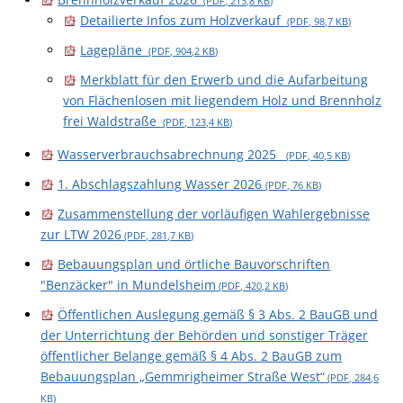
(PDF, 213,8
KB
)
Detailierte Infos zum Holzverkauf
(PDF, 98,7
KB
)
Lagepläne
(PDF, 904,2
KB
)
Merkblatt für den Erwerb und die Aufarbeitung
von Flächenlosen mit liegendem Holz und Brennholz
frei Waldstraße
(PDF, 123,4
KB
)
Wasserverbrauchsabrechnung 2025
(PDF, 40,5
KB
)
1. Abschlagszahlung Wasser 2026
(PDF, 76
KB
)
Zusammenstellung der vorläufigen Wahlergebnisse
zur LTW 2026
(PDF, 281,7
KB
)
Bebauungsplan und örtliche Bauvorschriften
"Benzäcker" in Mundelsheim
(PDF, 420,2
KB
)
Öffentlichen Auslegung gemäß § 3 Abs. 2 BauGB und
der Unterrichtung der Behörden und sonstiger Träger
öffentlicher Belange gemäß § 4 Abs. 2 BauGB zum
Bebauungsplan „Gemmrigheimer Straße West“
(PDF, 284,6
KB
)