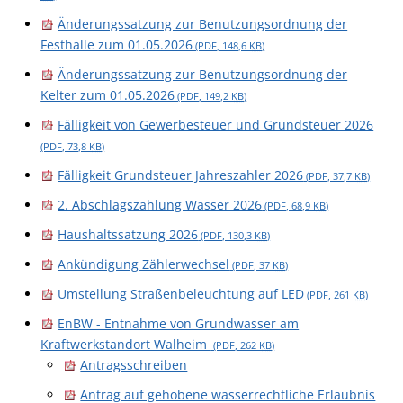
Änderungssatzung zur Benutzungsordnung der
Festhalle zum 01.05.2026
(PDF, 148,6
KB
)
Änderungssatzung zur Benutzungsordnung der
Kelter zum 01.05.2026
(PDF, 149,2
KB
)
Fälligkeit von Gewerbesteuer und Grundsteuer 2026
(PDF, 73,8
KB
)
Fälligkeit Grundsteuer Jahreszahler 2026
(PDF, 37,7
KB
)
2. Abschlagszahlung Wasser 2026
(PDF, 68,9
KB
)
Haushaltssatzung 2026
(PDF, 130,3
KB
)
Ankündigung Zählerwechsel
(PDF, 37
KB
)
Umstellung Straßenbeleuchtung auf LED
(PDF, 261
KB
)
EnBW - Entnahme von Grundwasser am
Kraftwerkstandort Walheim
(PDF, 262
KB
)
Antragsschreiben
Antrag auf gehobene wasserrechtliche Erlaubnis