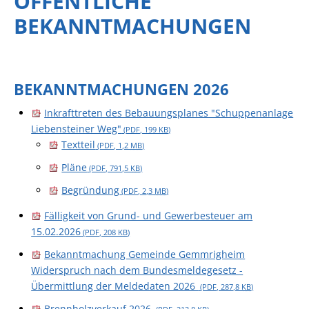
ÖFFENTLICHE
BEKANNTMACHUNGEN
BEKANNTMACHUNGEN 2026
Inkrafttreten des Bebauungsplanes "Schuppenanlage
Liebensteiner Weg"
(PDF, 199
KB
)
Textteil
(PDF, 1,2
MB
)
Pläne
(PDF, 791,5
KB
)
Begründung
(PDF, 2,3
MB
)
Fälligkeit von Grund- und Gewerbesteuer am
15.02.2026
(PDF, 208
KB
)
Bekanntmachung Gemeinde Gemmrigheim
Widerspruch nach dem Bundesmeldegesetz -
Übermittlung der Meldedaten 2026
(PDF, 287,8
KB
)
Brennholzverkauf 2026