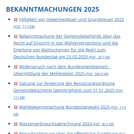
BEKANNTMACHUNGEN 2025
Fälligkeit von Gewerbesteuer und Grundsteuer 2025
(PDF, 71,5
KB
)
Bekanntmachung der Gemeindebehörde über das
Recht auf Einsicht in das Wählerverzeichnis und die
Erteilung von Wahlscheinen für die Wahl zum
Deutschen Bundestag am 23.02.2025
(PDF, 28,7
KB
)
Widerspruch nach dem Bundesmeldegesetz -
Übermittlung der Meldedaten 2025
(PDF, 366,6
KB
)
Satzung zur Änderung der Benutzungsordnung
Gemeindebücherei Gemmrigheim zum 01.01.2025
(PDF,
111
KB
)
Wahlbekanntmachung Bundestagswahl 2025
(PDF, 17,9
KB
)
Wasserverbrauchsabrechnung 2024
(PDF, 40,5
KB
)
Benachrichtigung über die öffentliche Zustellung
(PDF,