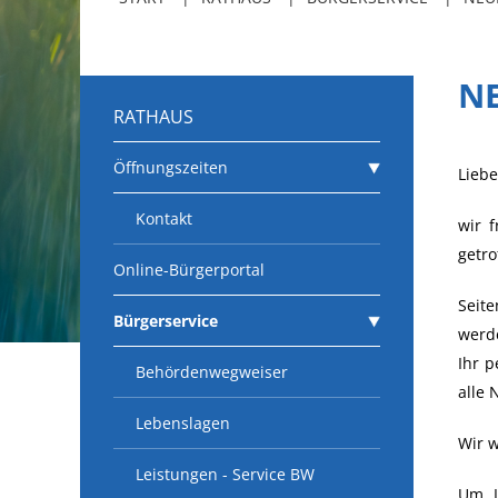
N
RATHAUS
Öffnungszeiten
Lieb
Kontakt
wir 
getro
Online-Bürgerportal
Seit
Bürgerservice
werd
Ihr p
Behördenwegweiser
alle 
Lebenslagen
Wir w
Leistungen - Service BW
Um I