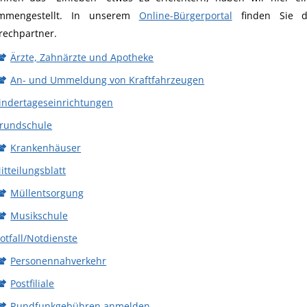
mmengestellt. In unserem
Online-Bürgerportal
finden Sie da
rechpartner.
Ärzte, Zahnärzte und Apotheke
An- und Ummeldung von Kraftfahrzeugen
indertageseinrichtungen
rundschule
Krankenhäuser
itteilungsblatt
Müllentsorgung
Musikschule
otfall/Notdienste
Personennahverkehr
Postfiliale
Rundfunkgebühren anmelden