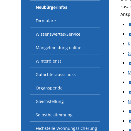
zusa
Neubürgerinfos
Ansp
Formulare
Wissenswertes/Service
K
Mängelmeldung online
G
Winterdienst
M
Gutachterausschuss
Organspende
Gleichstellung
N
Selbstbestimmung
Fachstelle Wohnungssicherung