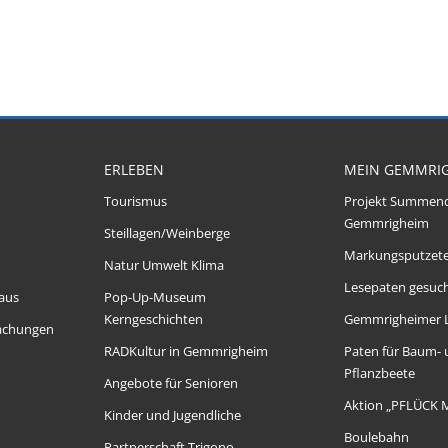
ERLEBEN
MEIN GEMMRI
Tourismus
Projekt Summen
Gemmrigheim
Steillagen/Weinberge
Markungsputzet
Natur Umwelt Klima
Lesepaten gesuch
aus
Pop-Up-Museum
Kerngeschichten
Gemmrigheimer 
achungen
RADKultur in Gemmrigheim
Paten für Baum-
Pflanzbeete
Angebote für Senioren
Aktion „PFLÜCK 
Kinder und Jugendliche
Boulebahn
Partnerschaft Trigono-