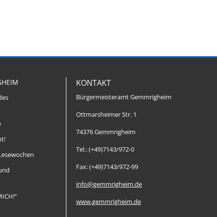
GHEIM
KONTAKT
Bürgermeisteramt Gemmrigheim
des
Ottmarsheimer Str. 1
e
74376 Gemmrigheim
t!
Tel.: (+49)7143/972-0
Lesewochen
Fax: (+49)7143/972-99
 und
info@gemmrigheim.de
MICH!“
www.gemmrigheim.de