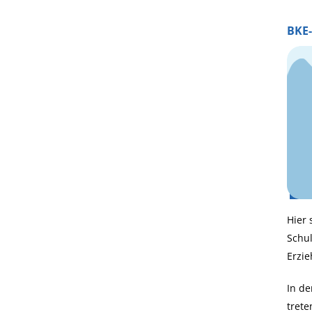
BKE
Hier 
Schul
Erzie
In d
trete