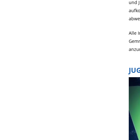
und J
aufk
abwe
Alle 
Gemm
anzu
JU