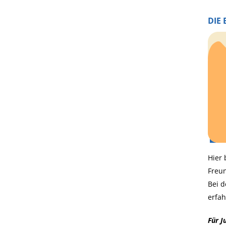
DIE
Hier 
Freun
Bei 
erfah
Für J