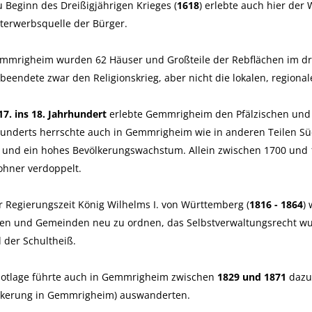
u Beginn des Dreißigjährigen Krieges (
1618
) erlebte auch hier de
terwerbsquelle der Bürger.
mmrigheim wurden 62 Häuser und Großteile der Rebflächen im drei
beendete zwar den Religionskrieg, aber nicht die lokalen, region
17. ins 18. Jahrhundert
erlebte Gemmrigheim den Pfälzischen und S
hunderts herrschte auch in Gemmrigheim wie in anderen Teilen S
 und ein hohes Bevölkerungswachstum. Allein zwischen 1700 und 1
ohner verdoppelt.
r Regierungszeit König Wilhelms I. von Württemberg (
1816 - 1864
)
en und Gemeinden neu zu ordnen, das Selbstverwaltungsrecht wur
 der Schultheiß.
Notlage führte auch in Gemmrigheim zwischen
1829 und 1871
dazu,
lkerung in Gemmrigheim) auswanderten.