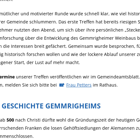
mütlicher und motivierter Runde wurde schnell klar, wie viel hist
er Gemeinde schlummern. Das erste Treffen hat bereits riesigen
ehmer nutzten den Abend, um sich über ihre persönlichen „Stecke
nforschung über die Entwicklung des Gemmrigheimer Weinbaus bis
n die Interessen breit gefächert. Gemeinsam wurde besprochen, 
ig historisch forschen wollen und wie der lockere Ablauf unserer 
gener Start, der Lust auf mehr macht.
ermine
unserer Treffen veröffentlichen wir im Gemeindeamtsblat
n, melden Sie sich bitte bei
Frau Petters
im Rathaus.
E GESCHICHTE GEMMRIGHEIMS
 ab
500
nach Christi dürfte wohl die Gründungszeit der heutigen 
rrschenden Franken die losen Gehöftsiedlungen der Alemannen z
mmenschlossen.