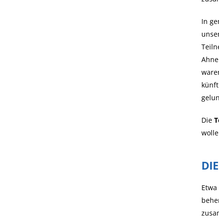
In ge
unser
Teiln
Ahne
ware
künft
gelun
Die
T
wolle
DI
Etwa
behe
zusa