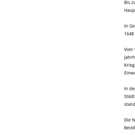
Bis z
Haup
In Ge
1648 
Vom
Jahr
Krieg
Einw
In de
Städt
stand
Die 
Bevö