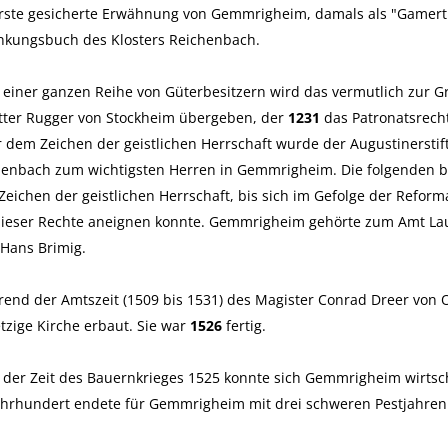
erste gesicherte Erwähnung von Gemmrigheim, damals als "Gamer
nkungsbuch des Klosters Reichenbach.
 einer ganzen Reihe von Güterbesitzern wird das vermutlich zur 
tter Rugger von Stockheim übergeben, der
1231
das Patronatsrecht
 dem Zeichen der geistlichen Herrschaft wurde der Augustinerstif
henbach zum wichtigsten Herren in Gemmrigheim. Die folgenden b
eichen der geistlichen Herrschaft, bis sich im Gefolge der Refo
dieser Rechte aneignen konnte. Gemmrigheim gehörte zum Amt Lau
Hans Brimig.
nd der Amtszeit (1509 bis 1531) des Magister Conrad Dreer von 
etzige Kirche erbaut. Sie war
1526
fertig.
der Zeit des Bauernkrieges 1525 konnte sich Gemmrigheim wirtsc
ahrhundert endete für Gemmrigheim mit drei schweren Pestjahren