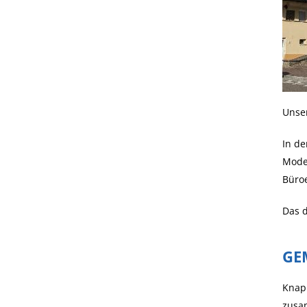
Unser
In de
Moder
Büro
Das 
GE
Knapp
zusa