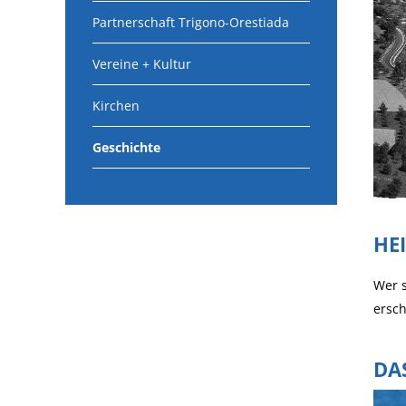
Partnerschaft Trigono-Orestiada
Vereine + Kultur
Kirchen
Geschichte
HE
Wer s
ersc
DA