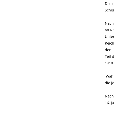
Die 
Sche
Nach
an Ri
Unter
Reic
dem Z
Teil 
1410 
Währe
die j
Nach 
16. J