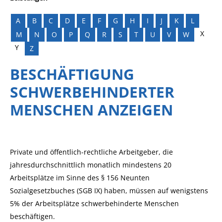
A
B
C
D
E
F
G
H
I
J
K
L
X
M
N
O
P
Q
R
S
T
U
V
W
Y
Z
BESCHÄFTIGUNG
SCHWERBEHINDERTER
MENSCHEN ANZEIGEN
Private und öffentlich-rechtliche Arbeitgeber, die
jahresdurchschnittlich monatlich mindestens 20
Arbeitsplätze im Sinne des § 156 Neunten
Sozialgesetzbuches (SGB IX) haben, müssen auf wenigstens
5% der Arbeitsplätze schwerbehinderte Menschen
beschäftigen.