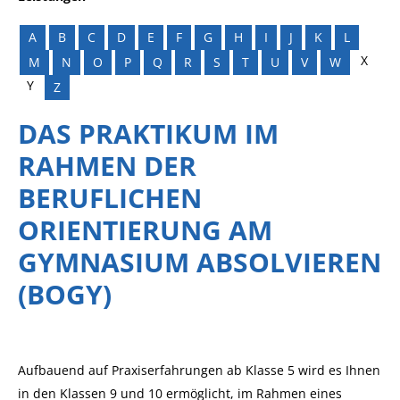
A
B
C
D
E
F
G
H
I
J
K
L
X
M
N
O
P
Q
R
S
T
U
V
W
Y
Z
DAS PRAKTIKUM IM
RAHMEN DER
BERUFLICHEN
ORIENTIERUNG AM
GYMNASIUM ABSOLVIEREN
(BOGY)
Aufbauend auf Praxiserfahrungen ab Klasse 5 wird es Ihnen
in den Klassen 9 und 10 ermöglicht, im Rahmen eines