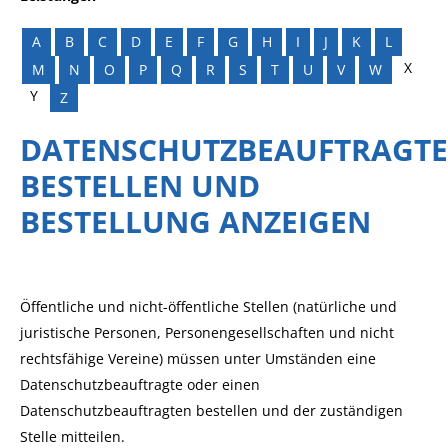
A
B
C
D
E
F
G
H
I
J
K
L
X
M
N
O
P
Q
R
S
T
U
V
W
Y
Z
DATENSCHUTZBEAUFTRAGT
BESTELLEN UND
BESTELLUNG ANZEIGEN
Öffentliche und nicht-öffentliche Stellen
(natürliche und
juristische Personen, Personengesellschaften und nicht
rechtsfähige Vereine)
müssen unter Umständen eine
Datenschutzbeauftragte oder einen
Datenschutzbeauftragten bestellen und der zuständigen
Stelle mitteilen.