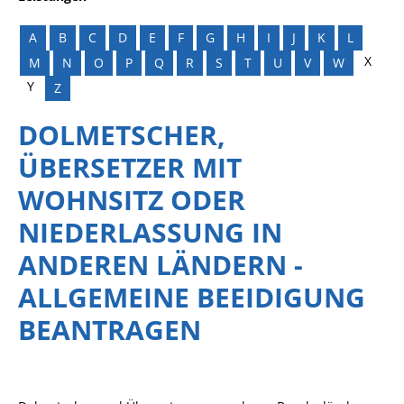
A
B
C
D
E
F
G
H
I
J
K
L
X
M
N
O
P
Q
R
S
T
U
V
W
Y
Z
DOLMETSCHER,
ÜBERSETZER MIT
WOHNSITZ ODER
NIEDERLASSUNG IN
ANDEREN LÄNDERN -
ALLGEMEINE BEEIDIGUNG
BEANTRAGEN