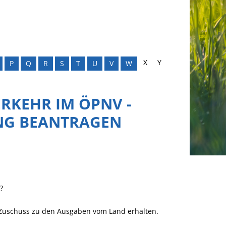
X
Y
P
Q
R
S
T
U
V
W
RKEHR IM ÖPNV -
NG BEANTRAGEN
?
Zuschuss zu den Ausgaben vom Land erhalten.