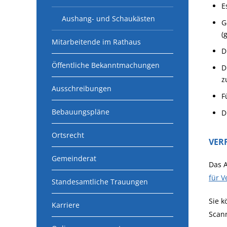
E
Aushang- und Schaukästen
G
(
Mitarbeitende im Rathaus
D
Öffentliche Bekanntmachungen
D
z
Ausschreibungen
F
Bebauungspläne
D
Ortsrecht
VER
Gemeinderat
Das 
für 
Standesamtliche Trauungen
Sie k
Karriere
Scann