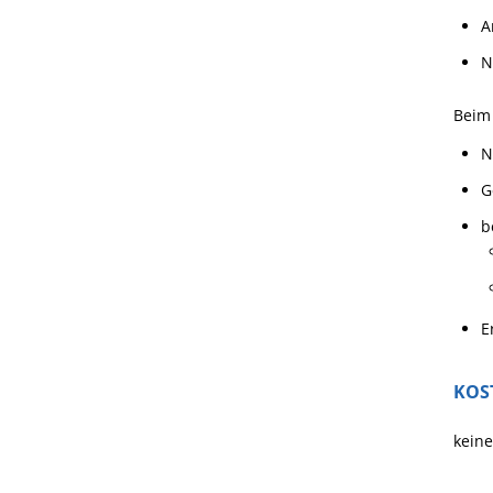
A
N
Beim 
N
G
b
E
KOS
keine