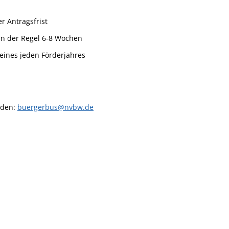
r Antragsfrist
in der Regel 6-8 Wochen
 eines jeden Förderjahres
nden:
buergerbus@nvbw.de