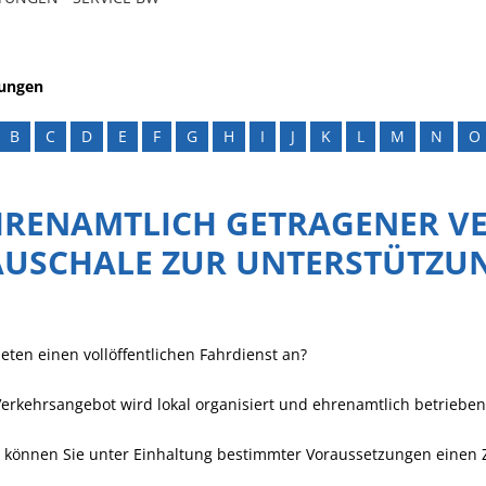
tungen
B
C
D
E
F
G
H
I
J
K
L
M
N
O
HRENAMTLICH GETRAGENER VE
AUSCHALE ZUR UNTERSTÜTZU
ieten einen vollöffentlichen Fahrdienst an?
erkehrsangebot wird lokal organisiert und ehrenamtlich betrieben
 können Sie unter Einhaltung bestimmter Voraussetzungen einen 