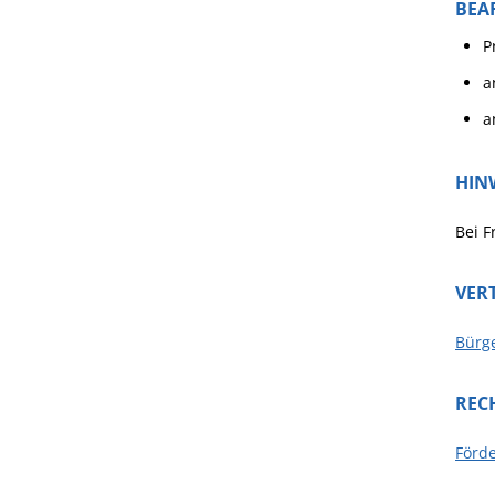
BEA
P
a
a
HIN
Bei 
VER
Bürg
REC
Förde