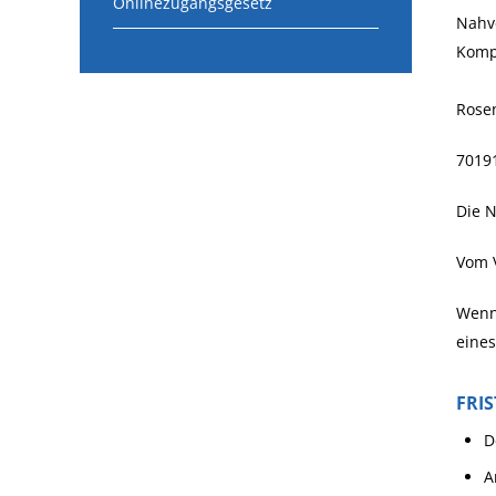
Onlinezugangsgesetz
Nahv
Komp
Rose
70191
Die N
Vom V
Wenn 
eines
FRI
D
A