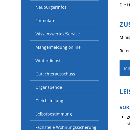
Die H
Neubürgerinfos
Formulare
ZU
Wissenswertes/Service
Mini
Mängelmeldung online
Refer
Winterdienst
Mi
Gutachterausschuss
Organspende
LE
Gleichstellung
VOR
Selbstbestimmung
Z
s
Fachstelle Wohnungssicherung