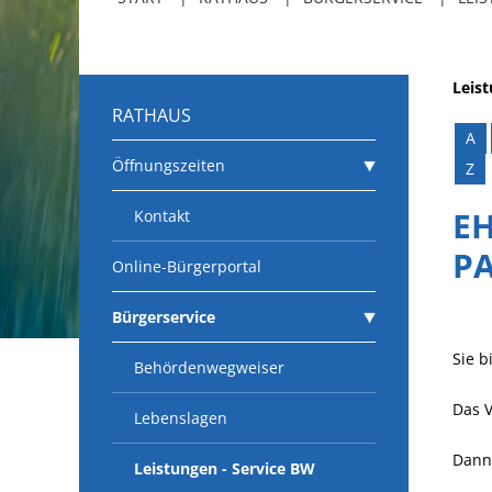
Leis
RATHAUS
A
Öffnungszeiten
Z
E
Kontakt
P
Online-Bürgerportal
Bürgerservice
Sie b
Behördenwegweiser
Das V
Lebenslagen
Dann
Leistungen - Service BW