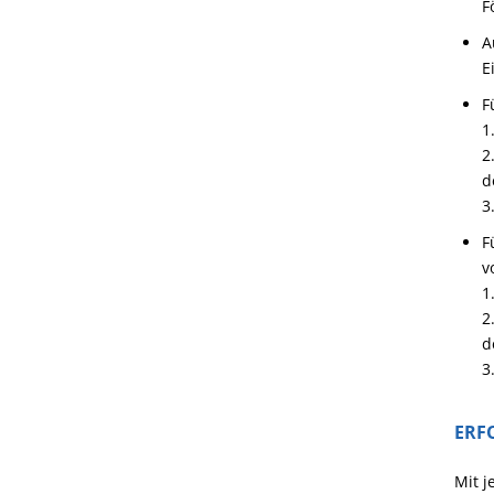
F
A
E
F
1
2
d
3
F
v
1
2
d
3
ERF
Mit j