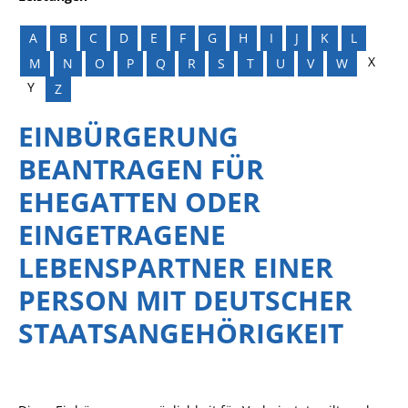
A
B
C
D
E
F
G
H
I
J
K
L
X
M
N
O
P
Q
R
S
T
U
V
W
Y
Z
EINBÜRGERUNG
BEANTRAGEN FÜR
EHEGATTEN ODER
EINGETRAGENE
LEBENSPARTNER EINER
PERSON MIT DEUTSCHER
STAATSANGEHÖRIGKEIT