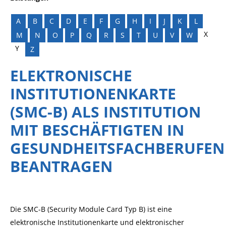
A
B
C
D
E
F
G
H
I
J
K
L
X
M
N
O
P
Q
R
S
T
U
V
W
Y
Z
ELEKTRONISCHE
INSTITUTIONENKARTE
(SMC-B) ALS INSTITUTION
MIT BESCHÄFTIGTEN IN
GESUNDHEITSFACHBERUFEN
BEANTRAGEN
Die SMC-B (Security Module Card Typ B) ist eine
elektronische Institutionenkarte und elektronischer