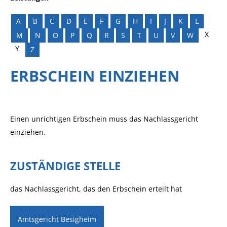
A
B
C
D
E
F
G
H
I
J
K
L
X
M
N
O
P
Q
R
S
T
U
V
W
Y
Z
ERBSCHEIN EINZIEHEN
Einen unrichtigen Erbschein muss das Nachlassgericht
einziehen.
ZUSTÄNDIGE STELLE
das Nachlassgericht, das den Erbschein erteilt hat
Amtsgericht Besigheim