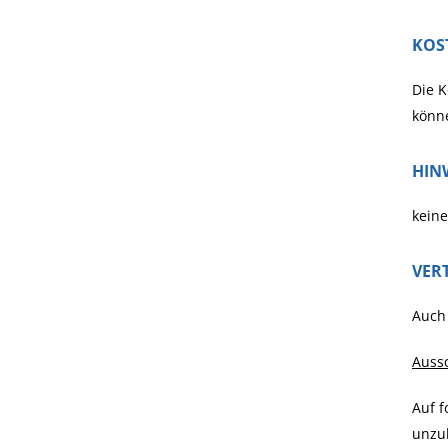
KOS
Die K
könne
HIN
keine
VER
Auch 
Auss
Auf f
unzul