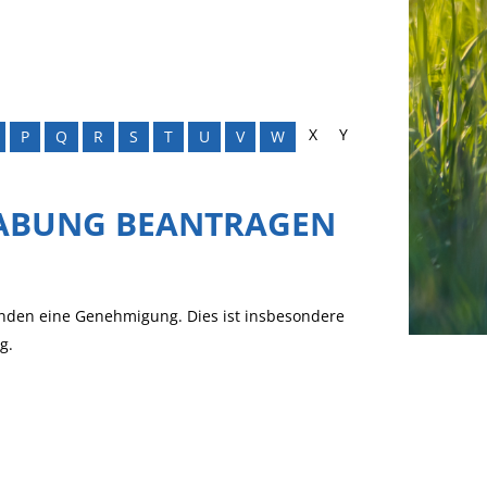
X
Y
P
Q
R
S
T
U
V
W
ABUNG BEANTRAGEN
nden eine Genehmigung. Dies ist insbesondere
g.