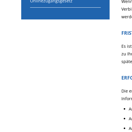
Onlinezugangsgesetz
Wenn 
Verb
werde
FRI
Es is
zu Ih
spät
ERF
Die e
Infor
A
A
A