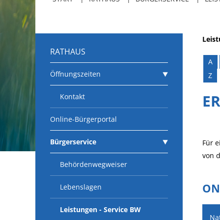
Leis
RATHAUS
A
Öffnungszeiten
Z
E
Kontakt
Online-Bürgerportal
Bürgerservice
Für 
von 
Behördenwegweiser
ON
Lebenslagen
Leistungen - Service BW
Na