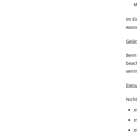
M
Im Ei
wasse
Gelän
Beim 
beach
verri
Eign
Nich
m
m
m