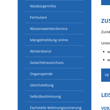
Neubürgerinfos
Formulare
ZU
Wissenswertes/Service
Zust
Mängelmeldung online
Unter
Winterdienst
w
w
Gutachterausschuss
Organspende
FB
Gleichstellung
LE
Selbstbestimmung
Fachstelle Wohnungssicherung
VOR