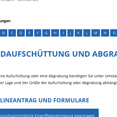
tungen
B
C
D
E
F
G
H
I
J
K
L
M
N
O
RDAUFSCHÜTTUNG UND ABGR
eine Aufschüttung oder eine Abgrabung benötigen Sie unter Umstä
der Lage und der Größe der Aufschüttung oder Abgrabung abhängi
LINEANTRAG UND FORMULARE
turschutzrechtliche Eingriffsgenehmigung beantragen