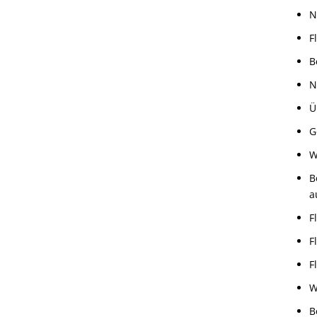
N
F
B
N
Ü
G
W
B
a
F
F
F
W
B