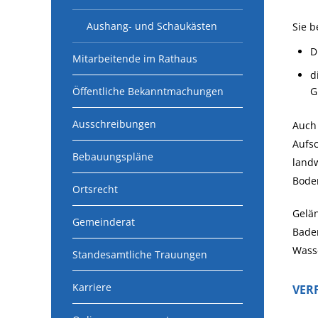
Aushang- und Schaukästen
Sie 
D
Mitarbeitende im Rathaus
d
Öffentliche Bekanntmachungen
G
Ausschreibungen
Auch 
Aufsc
Bebauungspläne
land
Bode
Ortsrecht
Gelä
Gemeinderat
Bade
Wasse
Standesamtliche Trauungen
Karriere
VER