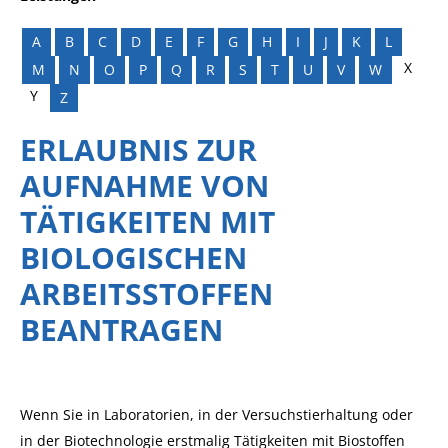
A
B
C
D
E
F
G
H
I
J
K
L
X
M
N
O
P
Q
R
S
T
U
V
W
Y
Z
ERLAUBNIS ZUR
AUFNAHME VON
TÄTIGKEITEN MIT
BIOLOGISCHEN
ARBEITSSTOFFEN
BEANTRAGEN
Wenn Sie in Laboratorien, in der Versuchstierhaltung oder
in der Biotechnologie erstmalig Tätigkeiten mit Biostoffen