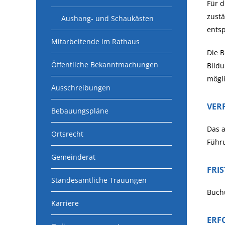
Für d
zustä
Aushang- und Schaukästen
ents
Mitarbeitende im Rathaus
Die 
Öffentliche Bekanntmachungen
Bildu
mögli
Ausschreibungen
VER
Bebauungspläne
Das 
Ortsrecht
Führu
Gemeinderat
FRI
Standesamtliche Trauungen
Buchu
Karriere
ERF