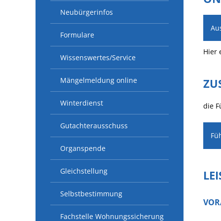
Neubürgerinfos
Au
Formulare
Hier 
Wissenswertes/Service
Mängelmeldung online
ZU
Winterdienst
die 
Gutachterausschuss
Fü
Organspende
Gleichstellung
LE
Selbstbestimmung
VOR
Fachstelle Wohnungssicherung