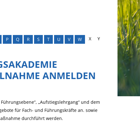
X
Y
P
Q
R
S
T
U
V
W
GSAKADEMIE
TEILNAHME ANMELDEN
re Führungsebene“, „Aufstiegslehrgang“ und dem
ngebote für Fach- und Führungskräfte an. sowie
-Maßnahme durchführt werden.