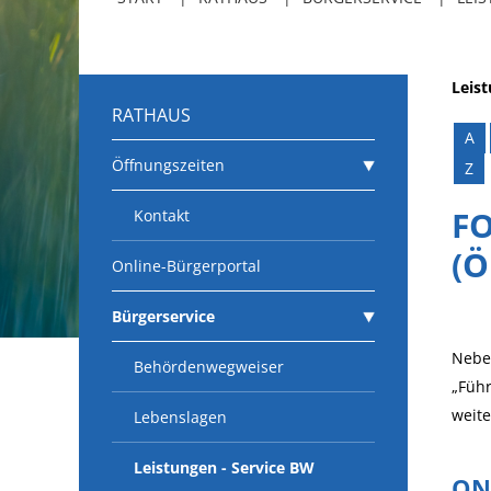
Leis
RATHAUS
A
Öffnungszeiten
Z
F
Kontakt
(Ö
Online-Bürgerportal
Bürgerservice
Neben
Behördenwegweiser
„Führ
weit
Lebenslagen
Leistungen - Service BW
ON