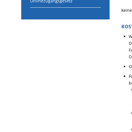
Onlinezugangsgesetz
keine
KOS
W
D
F
D
O
F
b