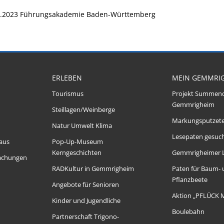
.2023
Führungsakademie Baden-Württemberg
ERLEBEN
MEIN GEMMRI
Tourismus
Projekt Summen
Gemmrigheim
Steillagen/Weinberge
Markungsputzet
Natur Umwelt Klima
Lesepaten gesuch
aus
Pop-Up-Museum
Kerngeschichten
Gemmrigheimer 
achungen
RADKultur in Gemmrigheim
Paten für Baum-
Pflanzbeete
Angebote für Senioren
Aktion „PFLÜCK 
Kinder und Jugendliche
Boulebahn
Partnerschaft Trigono-