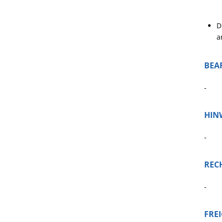
D
a
BEA
-
HIN
-
REC
-
FRE