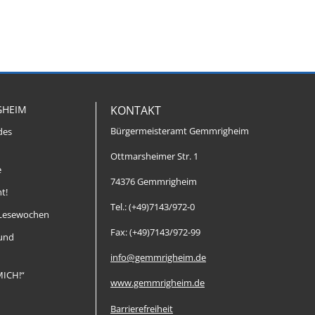
GHEIM
KONTAKT
Bürgermeisteramt Gemmrigheim
des
Ottmarsheimer Str. 1
e
74376 Gemmrigheim
t!
Tel.: (+49)7143/972-0
Lesewochen
Fax: (+49)7143/972-99
 und
info@gemmrigheim.de
MICH!“
www.gemmrigheim.de
Barrierefreiheit