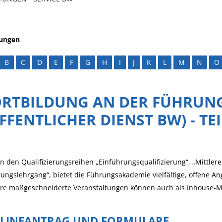
tungen
B
C
D
E
F
G
H
I
J
K
L
M
N
O
ORTBILDUNG AN DER FÜHRUN
FFENTLICHER DIENST BW) - 
 den Qualifizierungsreihen „Einführungsqualifizierung“, „Mittle
ungslehrgang“, bietet die Führungsakademie vielfältige, offene A
ere maßgeschneiderte Veranstaltungen können auch als Inhouse
LINEANTRAG UND FORMULARE