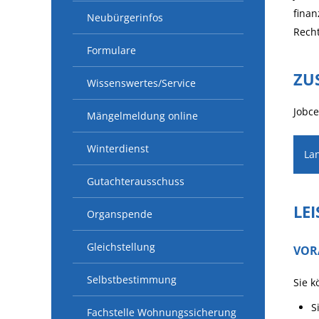
finan
Neubürgerinfos
Rech
Formulare
ZU
Wissenswertes/Service
Jobce
Mängelmeldung online
Winterdienst
La
Gutachterausschuss
LE
Organspende
Gleichstellung
VOR
Selbstbestimmung
Sie k
S
Fachstelle Wohnungssicherung