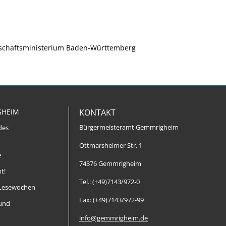
rtschaftsministerium Baden-Württemberg
GHEIM
KONTAKT
Bürgermeisteramt Gemmrigheim
des
Ottmarsheimer Str. 1
e
74376 Gemmrigheim
t!
Tel.: (+49)7143/972-0
Lesewochen
Fax: (+49)7143/972-99
 und
info@gemmrigheim.de