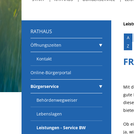
Leis
RATHAUS
A
Öffnungszeiten
Z
FR
Kontakt
Online-Bürgerportal
Bürgerservice
Mit d
gute 
Behördenwegweiser
diese
biete
Lebenslagen
Ob ei
Leistungen - Service BW
ja, w