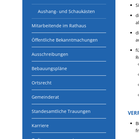
S
Aushang- und Schaukästen
d
a
Mitarbeitende im Rathaus
d
Öffentliche Bekanntmachungen
a
f
Ausschreibungen
R
Bebauungspläne
Ortsrecht
Gemeinderat
Standesamtliche Trauungen
VER
B
Karriere
f