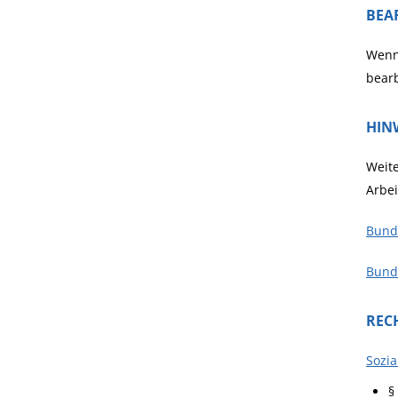
BEA
Wenn 
bearb
HIN
Weite
Arbei
Bunde
Bunde
REC
Sozia
§