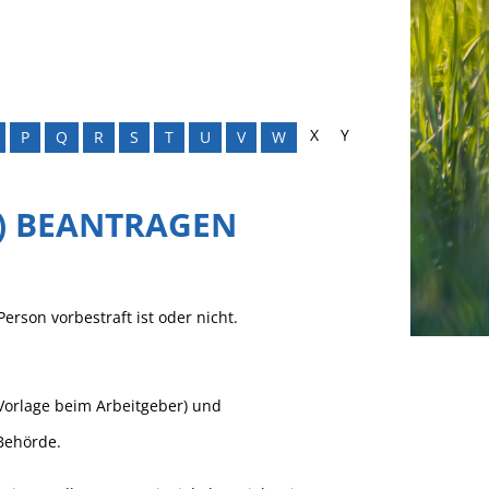
X
Y
P
Q
R
S
T
U
V
W
) BEANTRAGEN
rson vorbestraft ist oder nicht.
Vorlage beim Arbeitgeber
) und
Behörde.