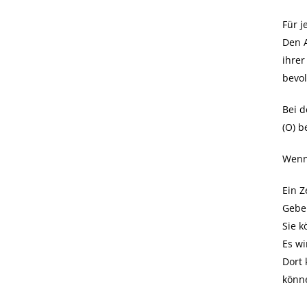
Für j
Den A
ihrer
bevol
Bei d
(O) b
Wenn 
Ein Z
Geben
Sie 
Es wi
Dort 
könn