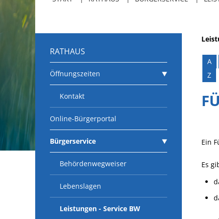
Leis
RATHAUS
A
Öffnungszeiten
Z
F
Kontakt
Online-Bürgerportal
Bürgerservice
Ein F
Behördenwegweiser
Es gi
d
Lebenslagen
d
Leistungen - Service BW