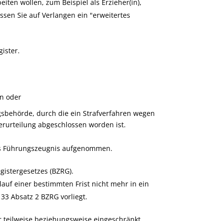
beiten wollen
, zum Beispiel als Erzieher(in),
ssen Sie auf Verlangen ein "erweitertes
ister.
n oder
gsbehörde, durch die ein Strafverfahren wegen
erurteilung abgeschlossen worden ist.
das Führungszeugnis aufgenommen.
istergesetzes (BZRG).
auf einer bestimmten Frist nicht mehr in ein
 Absatz 2 BZRG vorliegt.
r teilweise beziehungsweise eingeschränkt.