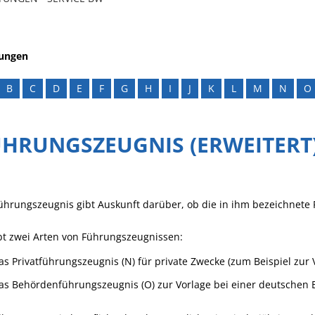
tungen
B
C
D
E
F
G
H
I
J
K
L
M
N
O
ÜHRUNGSZEUGNIS (ERWEITERT
ührungszeugnis gibt Auskunft darüber, ob die in ihm bezeichnete Pe
bt zwei Arten von Führungszeugnissen:
as Privatführungszeugnis (N) für private Zwecke
(zum Beispiel zur 
as Behördenführungszeugnis (O) zur Vorlage bei einer deutschen 