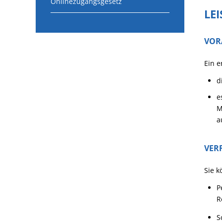
Onlinezugangsgesetz
LE
VOR
Ein e
d
e
M
a
VER
Sie k
P
R
S