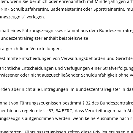
llem, wenn Sie beruflich oder ehrenamtlich mit Minderjährigen ar
r(in), Schulbusfahrer(in), Bademeister(in) oder Sporttrainer(in)
, mü
ungszeugnis" vorlegen.
nhalt eines Führungszeugnisses stammt aus dem Bundeszentralreg
undeszentralregister enthält beispielsweise
trafgerichtliche Verurteilungen,
estimmte Entscheidungen von Verwaltungsbehörden und Gerichte
erichtliche Entscheidungen und Verfügungen einer Strafverfolgun
rwiesener oder nicht auszuschließender Schuldunfähigkeit ohne V
rden aber nicht alle Eintragungen im Bundeszentralregister in 
nhalt von Führungszeugnissen bestimmt § 32 des Bundeszentralreg
er hinaus regeln die §§ 33, 34 BZRG, dass Verurteilungen nach Abl
ungszeugnis aufgenommen werden, wenn keine Ausnahme nach § 33
erweiterten" Führungszeugnissen gelten diese Privilegierungen nu