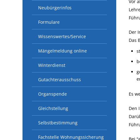
Vor a
Neubürgerinfos
Lehre
Führ
Formulare
Der I
Wissenswertes/Service
Das B
Mängelmeldung online
s
b
Winterdienst
g
e
Gutachterausschuss
Organspende
Es we
Gleichstellung
Den I
Darüb
Selbstbestimmung
Führ
Fachstelle Wohnungssicherung
Bei "