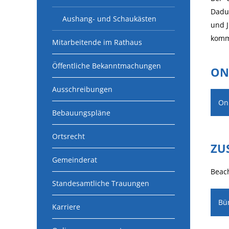
Dadur
Aushang- und Schaukästen
und J
komm
Mitarbeitende im Rathaus
Öffentliche Bekanntmachungen
ON
Ausschreibungen
Onl
Bebauungspläne
Ortsrecht
ZU
Gemeinderat
Beach
Standesamtliche Trauungen
Bü
Karriere