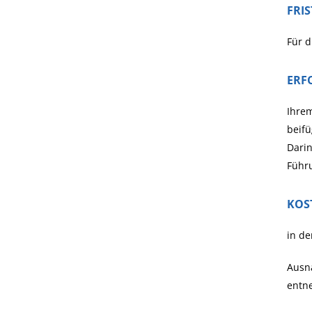
FRI
Für d
ERF
Ihrem
beifü
Darin
Führu
KOS
in de
Ausn
entn