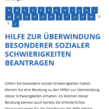
A
B
C
D
E
F
G
H
I
J
K
L
X
M
N
O
P
Q
R
S
T
U
V
W
Y
Z
HILFE ZUR ÜBERWINDUNG
BESONDERER SOZIALER
SCHWIERIGKEITEN
BEANTRAGEN
Sofern Sie besondere soziale Schwierigkeiten haben,
können Sie eine Beratung zu den Hilfen zur Überwindung
dieser Schwierigkeiten erhalten. Im Rahmen dieser
Beratung können auch bereits die erforderlichen
Voraussetzungen für die Gewährung der Hilfe geklärt