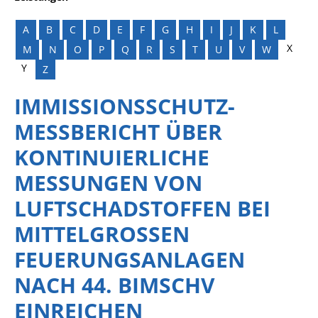
A
B
C
D
E
F
G
H
I
J
K
L
X
M
N
O
P
Q
R
S
T
U
V
W
Y
Z
IMMISSIONSSCHUTZ-
MESSBERICHT ÜBER
KONTINUIERLICHE
MESSUNGEN VON
LUFTSCHADSTOFFEN BEI
MITTELGROSSEN F
EUERUNGSANLAGEN N
ACH 44. BIMSCHV E
INREICHEN