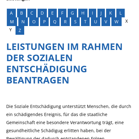
A
B
C
D
E
F
G
H
I
J
K
L
X
M
N
O
P
Q
R
S
T
U
V
W
Y
Z
LEISTUNGEN IM RAHMEN
DER SOZIALEN
ENTSCHÄDIGUNG
BEANTRAGEN
Die Soziale Entschädigung unterstützt Menschen, die durch
ein schädigendes Ereignis, für das die staatliche
Gemeinschaft eine besondere Verantwortung trägt, eine
gesundheitliche Schädigug erlitten haben, bei der
Bewältigung der dadurch entstandenen Folgen.