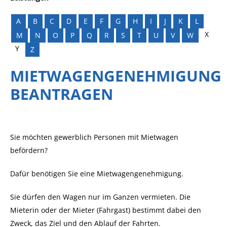
A
B
C
D
E
F
G
H
I
J
K
L
X
M
N
O
P
Q
R
S
T
U
V
W
Y
Z
MIETWAGENGENEHMIGUNG
BEANTRAGEN
Sie möchten gewerblich Personen mit Mietwagen
befördern?
Dafür benötigen Sie eine Mietwagengenehmigung.
Sie dürfen den Wagen nur im Ganzen vermieten. Die
Mieterin oder der Mieter (Fahrgast) bestimmt dabei den
Zweck, das Ziel und den Ablauf der Fahrten.